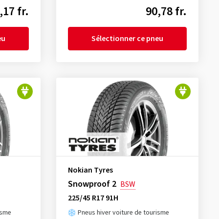
,17 fr.
90,78 fr.
eu
Sélectionner ce pneu
Nokian Tyres
Snowproof 2
BSW
225/45 R17 91H
isme
Pneus hiver voiture de tourisme