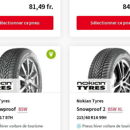
81,49 fr.
84
électionner ce pneu
Sélectionner ce pn
Tyres
Nokian Tyres
wproof
Snowproof 2
BSW
BSW
XL
17 87H
215/60 R16 99H
hiver voiture de tourisme
Pneus hiver voiture de tour