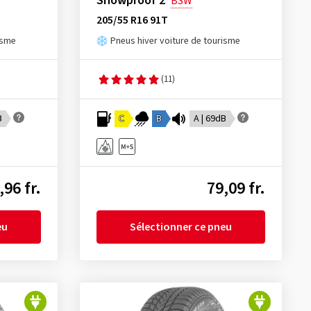
Snowproof 2
BSW
205/55 R16 91T
isme
Pneus hiver voiture de tourisme
(11)
B
C
B
A | 69dB
,96 fr.
79,09 fr.
eu
Sélectionner ce pneu