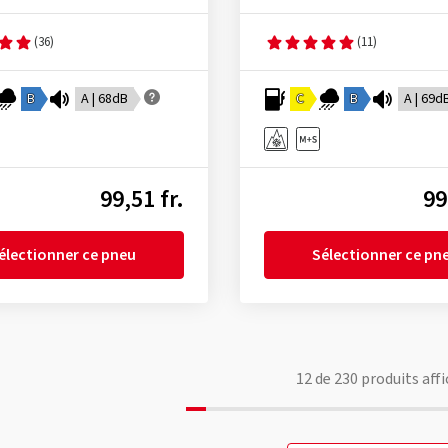
(36)
(11)
B
A | 68dB
C
B
A | 69d
99,51 fr.
99
électionner ce pneu
Sélectionner ce pn
12
de
230
produits affi