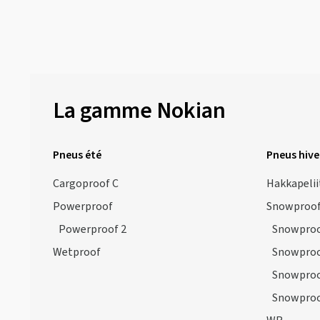
La gamme Nokian
Pneus été
Pneus hive
Cargoproof C
Hakkapelii
Powerproof
Snowproo
Powerproof 2
Snowproo
Wetproof
Snowproo
Snowproo
Snowproo