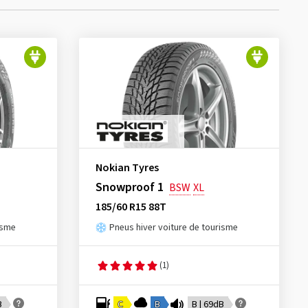
Nokian Tyres
Snowproof 1
BSW
XL
185/60 R15 88T
isme
Pneus hiver voiture de tourisme
(1)
B
C
B
B | 69dB