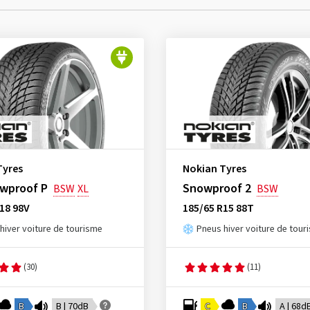
Tyres
Nokian Tyres
wproof P
Snowproof 2
BSW
XL
BSW
18 98V
185/65 R15 88T
hiver voiture de tourisme
Pneus hiver voiture de tour
(30)
(11)
B
B | 70dB
C
B
A | 68d