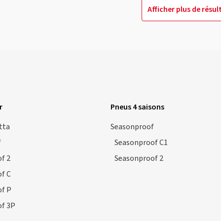
Afficher plus de résul
r
Pneus 4 saisons
tta
Seasonproof
f
Seasonproof C1
f 2
Seasonproof 2
f C
f P
f 3P