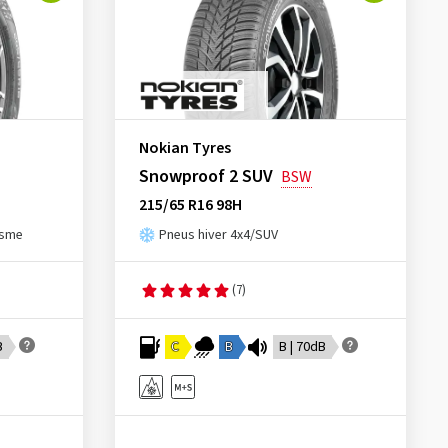
Nokian Tyres
Snowproof 2 SUV
BSW
215/65 R16 98H
isme
Pneus hiver 4x4/SUV
(7)
B
C
B
B | 70dB