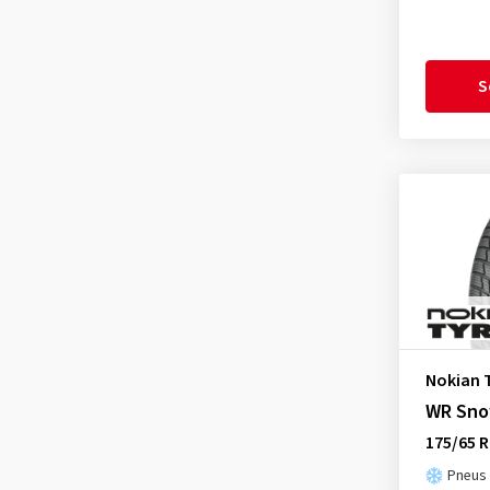
S
Nokian 
WR Sno
175/65 R
Pneus 