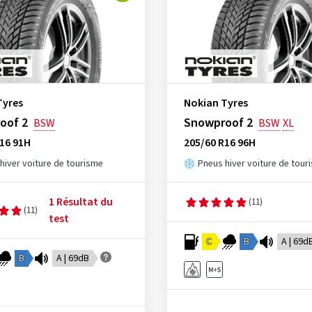
Tyres
Nokian Tyres
oof 2
Snowproof 2
BSW
BSW
XL
16 91H
205/60 R16 96H
hiver voiture de tourisme
Pneus hiver voiture de tour
1 Résultat du
(11)
(11)
test
C
B
A | 69d
B
A | 69dB