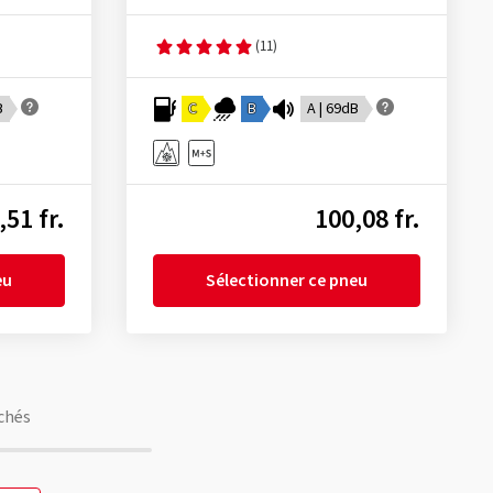
(11)
B
C
B
A | 69dB
,51 fr.
100,08 fr.
eu
Sélectionner ce pneu
chés