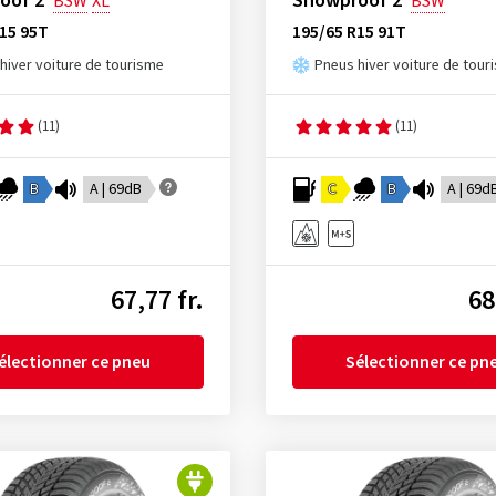
oof 2
Snowproof 2
BSW
XL
BSW
15 95T
195/65 R15 91T
hiver voiture de tourisme
Pneus hiver voiture de tour
(11)
(11)
B
A | 69dB
C
B
A | 69d
67,77 fr.
68
électionner ce pneu
Sélectionner ce pn