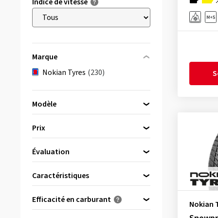
Indice de vitesse
Marque
Nokian Tyres
(230)
S
Modèle
Prix
Snowproof 1
(57)
Évaluation
bis
von
Snowproof 2
(23)
(182)
Caractéristiques
Snowproof 2 SUV
(57)
Tous les avis
(230)
Pneus « C » (utilitaires)
(21)
Snowproof 3P
(47)
Efficacité en carburant
Nokian 
Renforcé
(174)
Snowproof C
(21)
(0)
A