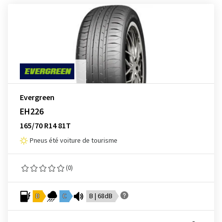
Evergreen
EH226
165/70 R14 81T
Pneus été voiture de tourisme
(0)
D
C
B | 68dB