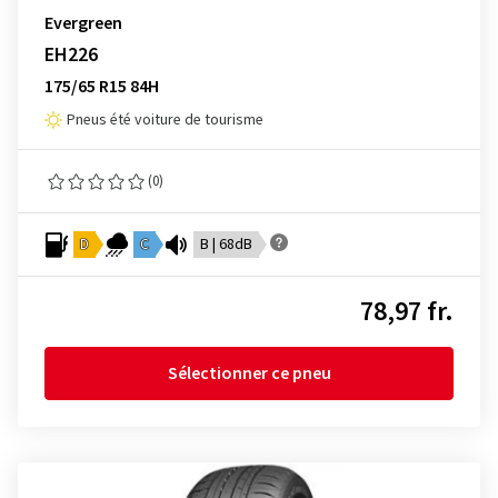
Evergreen
EH226
175/65 R15 84H
Pneus été voiture de tourisme
(0)
D
C
B | 68dB
78,97 fr.
Sélectionner ce pneu