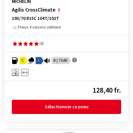
MICHELIN
Agilis CrossClimate
8
195/70 R15C 104T/102T
Pneus 4 saisons utilitaire
(8)
C
A
B | 73dB
128,40 fr.
Sélectionner ce pneu