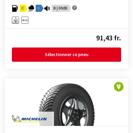
C
B
B | 69dB
91,43 fr.
Sélectionner ce pneu