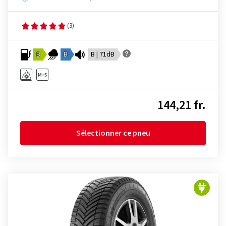
(3)
B
B
B | 71dB
144,21 fr.
Sélectionner ce pneu