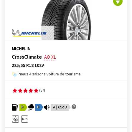
MICHELIN
CrossClimate
AO
XL
225/55 R18 102V
Pneus 4 saisons voiture de tourisme
(57)
B
B
A | 69dB