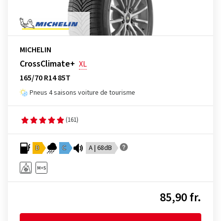
MICHELIN
CrossClimate+
XL
165/70 R14 85T
Pneus 4 saisons voiture de tourisme
(161)
D
C
A | 68dB
85,90 fr.