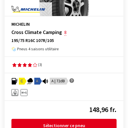
MICHELIN
Cross Climate Camping
8
195/75 R16C 107R/105
Pneus 4 saisons utilitaire
(3)
C
A
A | 72dB
148,96 fr.
Sélectionner ce pneu