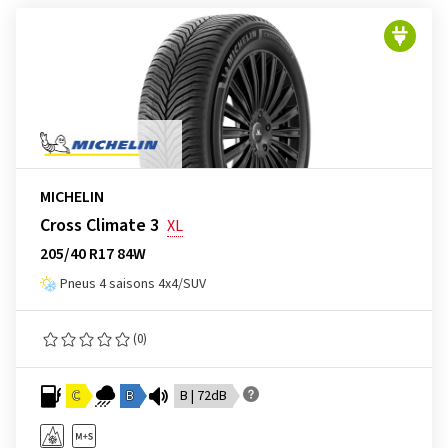
MICHELIN
Cross Climate 3
XL
205/40 R17 84W
Pneus 4 saisons 4x4/SUV
(0)
C
B
B | 72dB