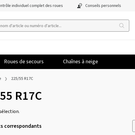
ntrôle individuel complet des roues
Conseils personnels
Roues de secours
Chaînes à neige
e
225/55 R17C
/55 R17C
 sélection.
ts correspondants