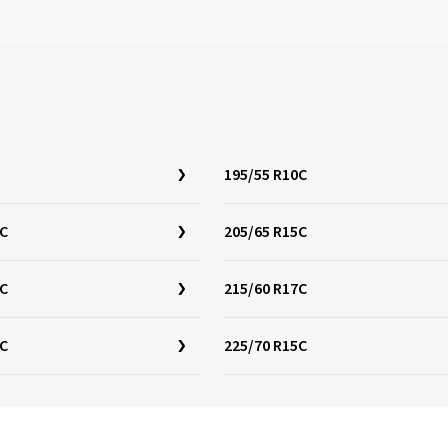
195/55 R10C
5C
205/65 R15C
6C
215/60 R17C
7C
225/70 R15C