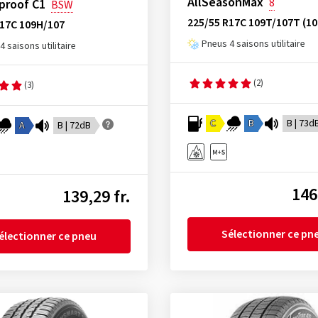
AllSeasonMax
8
proof C1
BSW
225/55 R17C 109T/107T (10
R17C 109H/107
Pneus 4 saisons utilitaire
4 saisons utilitaire
(2)
(3)
C
B
B | 73d
A
B | 72dB
146
139,29 fr.
Sélectionner ce pn
électionner ce pneu