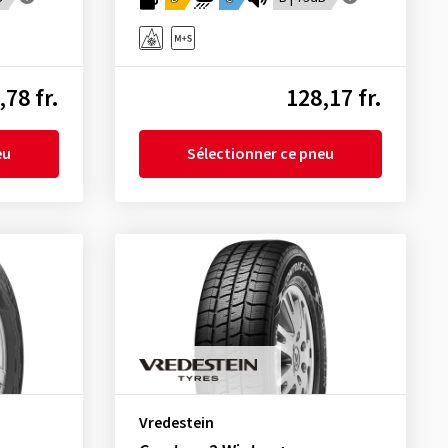
,78 fr.
128,17 fr.
eu
Sélectionner ce pneu
Vredestein