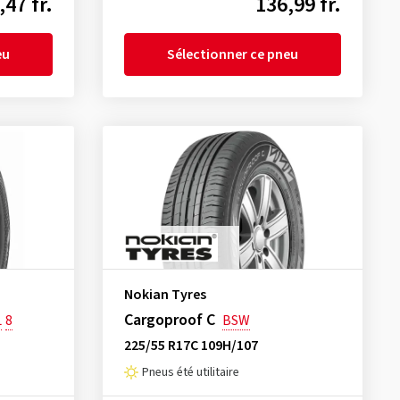
,47 fr.
136,99 fr.
eu
Sélectionner ce pneu
Nokian Tyres
Cargoproof C
L
8
BSW
225/55 R17C 109H/107
Pneus été utilitaire