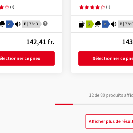
(1)
(1)
A
B | 72dB
B
A
B | 72d
142,41 fr.
143
électionner ce pneu
Sélectionner ce pn
12
de
80
produits affi
Afficher plus de résul