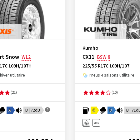
Kumho
rt Snow
CX11
WL2
BSW
8
R17C 109H/107H
225/55 R17C 109H/107
iver utilitaire
Pneus 4 saisons utilitaire
(21)
(10)
A
B | 72dB
C
B
B | 71d