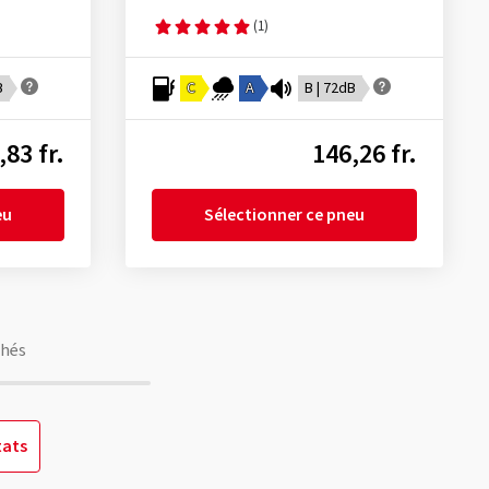
(1)
B
C
A
B | 72dB
,83 fr.
146,26 fr.
eu
Sélectionner ce pneu
chés
tats