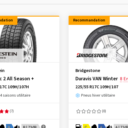
dation
Recommandation
ein
Bridgestone
 2 All Season +
Duravis VAN Winter
8
En
R17C 109H/107H
225/55 R17C 109H/107
4 saisons utilitaire
Pneus hiver utilitaire
(7)
(0)
B
B | 73dB
C
A
A | 72d