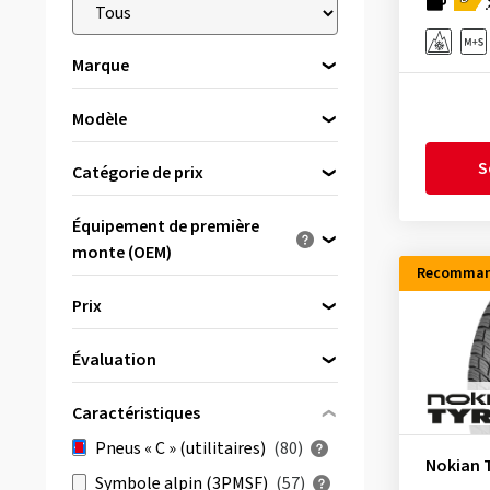
Marque
Modèle
Veuillez d’abord choisir une marque
Apollo
(1)
S
Catégorie de prix
Austone
(1)
Pneus premium
(29)
Équipement de première
Barum
(2)
Pneus de marque
(30)
monte (OEM)
Bridgestone
(3)
Recomman
Pneus budget
(21)
Optimisé pour ...
Continental
(8)
Prix
Cooper
(2)
Évaluation
CST
(1)
bis
von
(41)
Dunlop
(4)
Caractéristiques
& plus
(56)
Falken
(3)
Pneus « C » (utilitaires)
(80)
Tous les avis
(80)
Nokian 
Firestone
(2)
Symbole alpin (3PMSF)
(57)