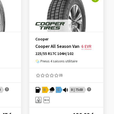
Cooper
Cooper All Season Van
6
EVR
225/55 R17C 104H/102
Pneus 4 saisons utilitaire
(0)
B
D
C
B | 75dB