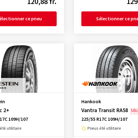
120,88 fr.
129
électionner ce pneu
Sélectionner ce pn
ein
Hankook
c 2+
Vantra Transit RA58
SB
R17C 109H/107
225/55 R17C 109H/107
té utilitaire
Pneus été utilitaire