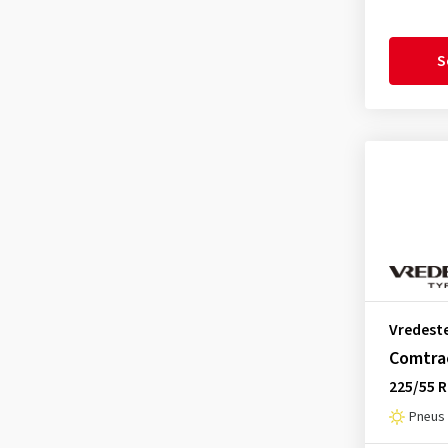
S
Vredest
Comtra
225/55 
Pneus é