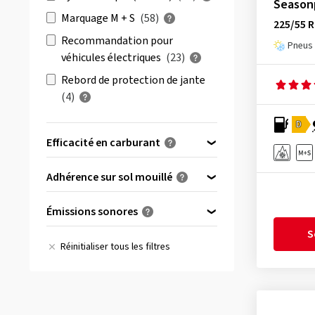
Season
Goodtrip
(1)
Marquage M + S
(58)
225/55 
Goodyear
(6)
Recommandation pour
Pneus 
véhicules électriques
(23)
Gripmax
(1)
Rebord de protection de jante
Hankook
(2)
(4)
Imperial
(3)
D
Kumho
(3)
Efficacité en carburant
Laufenn
(1)
(0)
A
Matador
(2)
Adhérence sur sol mouillé
(15)
B
Maxxis
(3)
(24)
A
Émissions sonores
(43)
C
MICHELIN
(4)
(34)
B
A
(8)
S
(18)
D
Nankang
(1)
(22)
Réinitialiser tous les filtres
C
B
(72)
(4)
E
Nokian Tyres
(3)
(0)
D
C
(0)
Pirelli
(1)
(0)
E
Radar
(2)