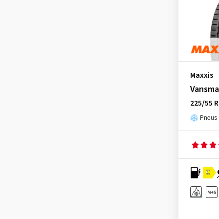
Semperit
(2)
Superia Tires
(1)
Toyo
(4)
Tracmax
(1)
Tristar
(3)
Maxxis
Uniroyal
(3)
Vansma
Vredestein
(3)
225/55 
Pneus h
Yokohama
(3)
C