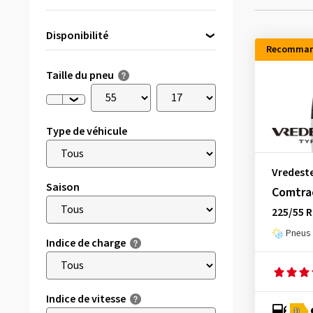
Disponibilité
Recomman
Directement disponible
(7)
Taille du pneu
Type de véhicule
Vredest
Saison
Comtrac
225/55 
Pneus 
Indice de charge
Indice de vitesse
D