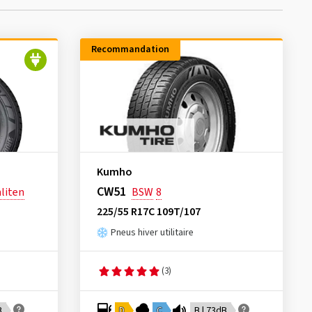
Recommandation
Kumho
CW51
liten
BSW
8
225/55 R17C 109T/107
Pneus hiver utilitaire
(3)
B
D
C
B | 73dB