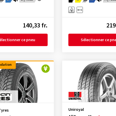
140,33 fr.
219
électionner ce pneu
Sélectionner ce pn
dation
Uniroyal
Tyres