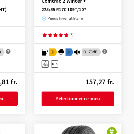
Comtrac 2 Winter +
4T)
225/55 R17C 109T/107
Pneus hiver utilitaire
(5)
B
D
B
B | 73dB
,81 fr.
157,27 fr.
eu
Sélectionner ce pneu