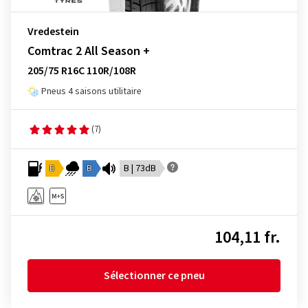
Vredestein
Comtrac 2 All Season +
205/75 R16C 110R/108R
Pneus 4 saisons utilitaire
(7)
D
B
B | 73dB
104,11 fr.
Sélectionner ce pneu