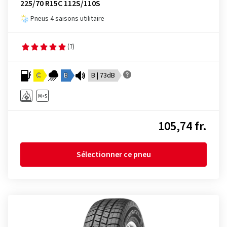
225/70 R15C 112S/110S
Pneus 4 saisons utilitaire
(7)
C
B
B | 73dB
105,74 fr.
Sélectionner ce pneu