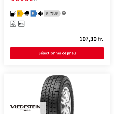
D
B
B | 73dB
107,30 fr.
Sélectionner ce pneu