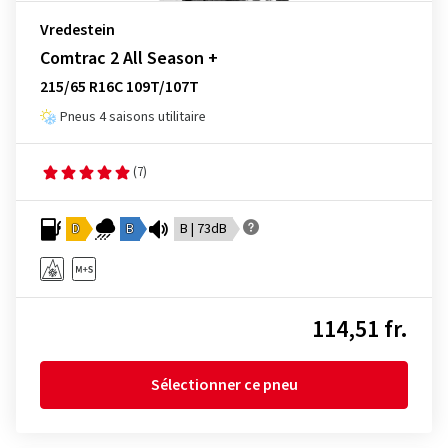
Vredestein
Comtrac 2 All Season +
215/65 R16C 109T/107T
Pneus 4 saisons utilitaire
(7)
D
B
B | 73dB
114,51 fr.
Sélectionner ce pneu