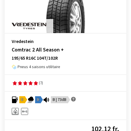
Vredestein
Comtrac 2 All Season +
195/65 R16C 104T/102R
Pneus 4 saisons utilitaire
(7)
D
B
B | 73dB
102,12 fr.