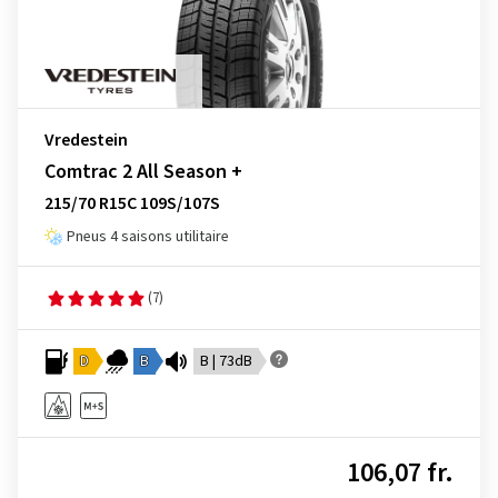
Vredestein
Comtrac 2 All Season +
215/70 R15C 109S/107S
Pneus 4 saisons utilitaire
(7)
D
B
B | 73dB
106,07 fr.