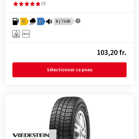
(7)
D
B
B | 73dB
103,20 fr.
Sélectionner ce pneu