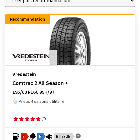
Recommandation
Vredestein
Comtrac 2 All Season +
195/60 R16C 99H/97
Pneus 4 saisons utilitaire
(7)
E
B
B | 73dB