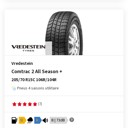
Vredestein
Comtrac 2 All Season +
205/70 R15C 106R/104R
Pneus 4 saisons utilitaire
(7)
D
B
B | 73dB