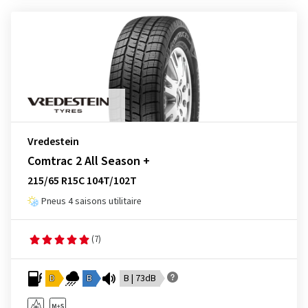
Vredestein
Comtrac 2 All Season +
215/65 R15C 104T/102T
Pneus 4 saisons utilitaire
(7)
D
B
B | 73dB