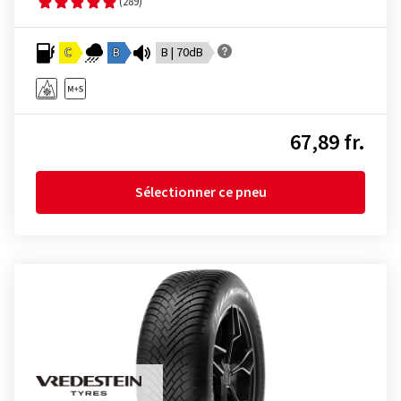
(289)
C
B
B | 70dB
67,89 fr.
Sélectionner ce pneu