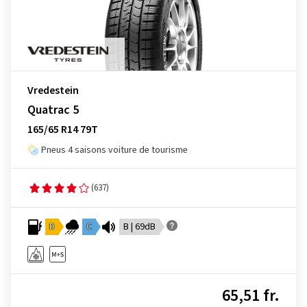
Vredestein
Quatrac 5
165/65 R14 79T
Pneus 4 saisons voiture de tourisme
(637)
D
C
B | 69dB
65,51 fr.