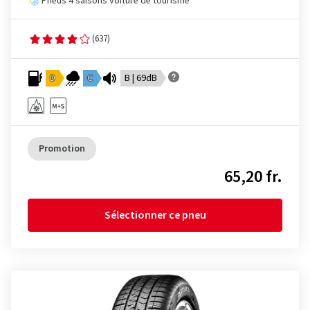
Pneus 4 saisons voiture de tourisme
(637)
D
C
B | 69dB
Promotion
65,20 fr.
Sélectionner ce pneu