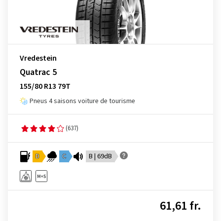
Vredestein
Quatrac 5
155/80 R13 79T
Pneus 4 saisons voiture de tourisme
(637)
D
C
B | 69dB
61,61 fr.