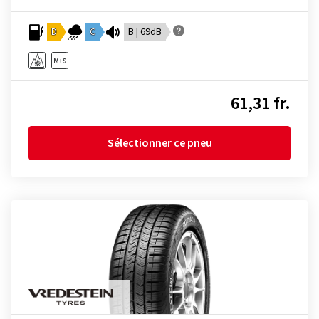
D
C
B | 69dB
61,31 fr.
Sélectionner ce pneu