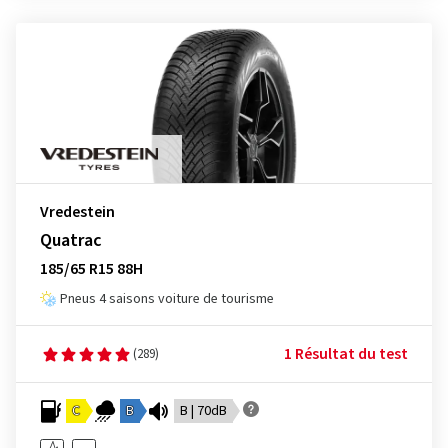
Vredestein
Quatrac
185/65 R15 88H
Pneus 4 saisons voiture de tourisme
1 Résultat du test
(289)
C
B
B | 70dB