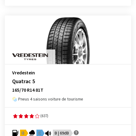
Vredestein
Quatrac 5
165/70 R14 81T
Pneus 4 saisons voiture de tourisme
(637)
D
C
B | 69dB