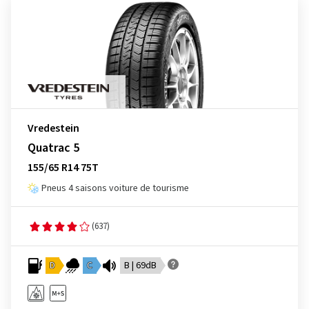
Vredestein
Quatrac 5
155/65 R14 75T
Pneus 4 saisons voiture de tourisme
(637)
D
C
B | 69dB