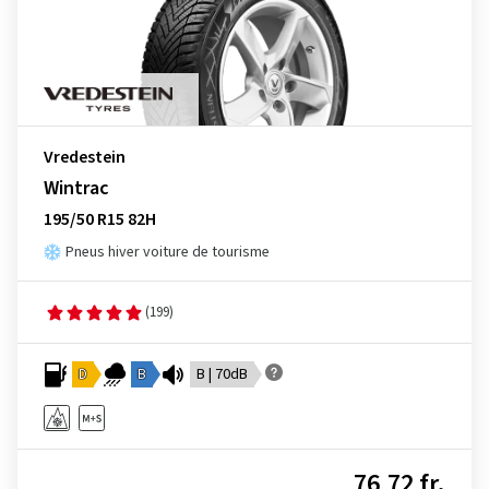
Vredestein
Wintrac
195/50 R15 82H
Pneus hiver voiture de tourisme
(199)
D
B
B | 70dB
76,72 fr.