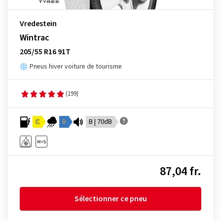
Vredestein
Wintrac
205/55 R16 91T
Pneus hiver voiture de tourisme
(199)
C
B
B | 70dB
87,04 fr.
Sélectionner ce pneu