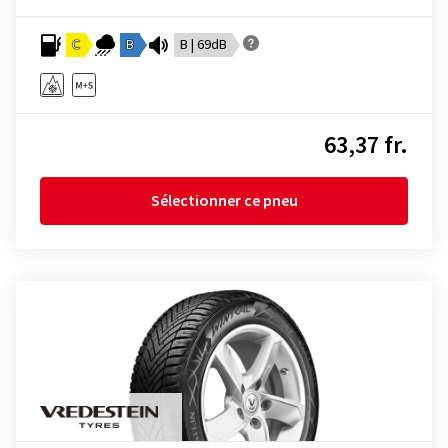
C
B
B | 69dB
63,37 fr.
Sélectionner ce pneu