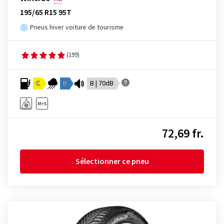
195/65 R15 95T
Pneus hiver voiture de tourisme
(199)
C
B
B | 70dB
72,69 fr.
Sélectionner ce pneu