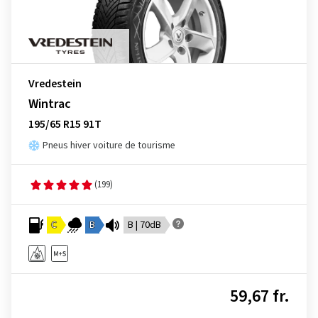
Vredestein
Wintrac
195/65 R15 91T
Pneus hiver voiture de tourisme
(199)
C
B
B | 70dB
59,67 fr.