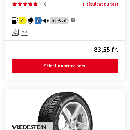
1 Résultat du test
(199)
C
B
B | 70dB
83,55 fr.
Sélectionner ce pneu