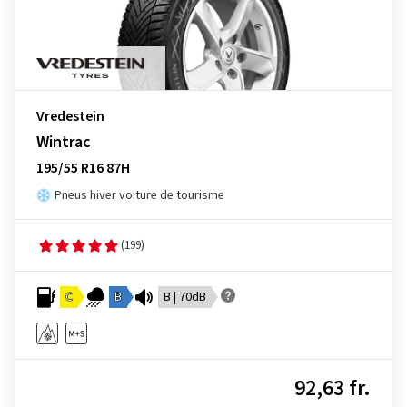
Vredestein
Wintrac
195/55 R16 87H
Pneus hiver voiture de tourisme
(199)
C
B
B | 70dB
92,63 fr.