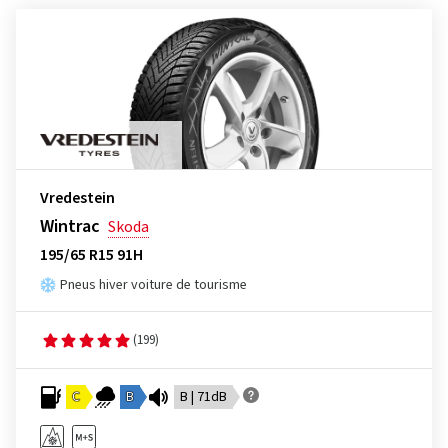
Vredestein
Wintrac
Skoda
195/65 R15 91H
Pneus hiver voiture de tourisme
(199)
C
B
B | 71dB