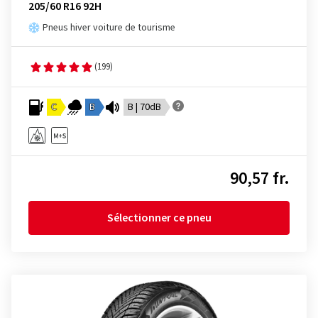
205/60 R16 92H
Pneus hiver voiture de tourisme
(199)
C
B
B | 70dB
90,57 fr.
Sélectionner ce pneu