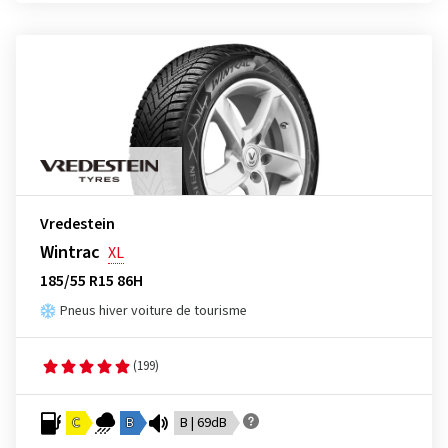
Vredestein
Wintrac
XL
185/55 R15 86H
Pneus hiver voiture de tourisme
(199)
C
B
B | 69dB