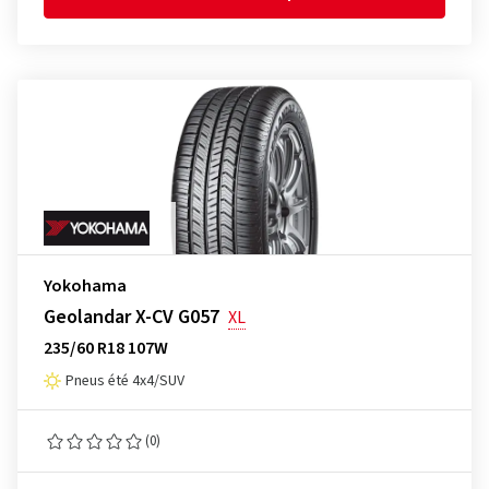
Yokohama
Geolandar X-CV G057
XL
235/60 R18 107W
Pneus été 4x4/SUV
(0)