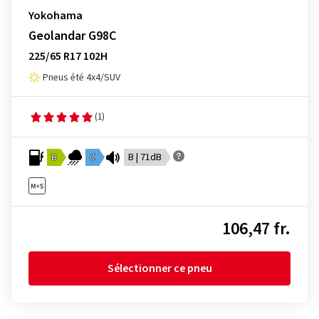
Yokohama
Geolandar G98C
225/65 R17 102H
Pneus été 4x4/SUV
(1)
B
C
B | 71dB
106,47 fr.
Sélectionner ce pneu