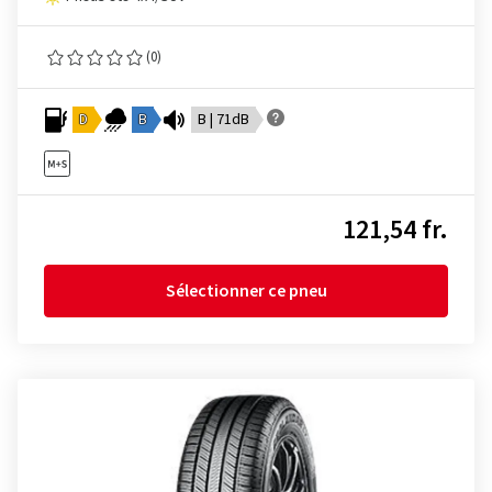
(0)
D
B
B | 71dB
121,54 fr.
Sélectionner ce pneu