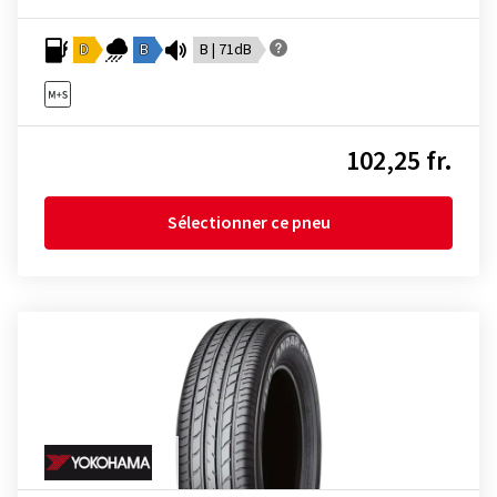
D
B
B | 71dB
102,25 fr.
Sélectionner ce pneu