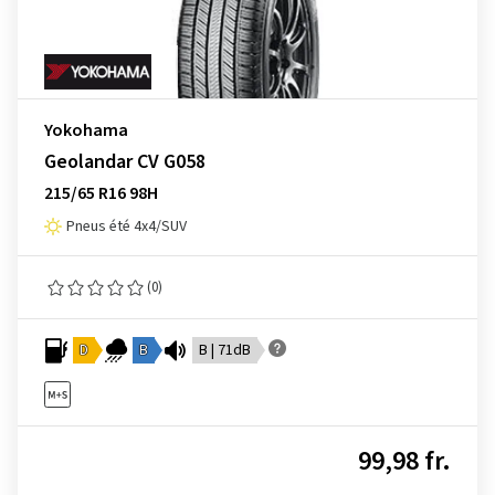
Yokohama
Geolandar CV G058
215/65 R16 98H
Pneus été 4x4/SUV
(0)
D
B
B | 71dB
99,98 fr.