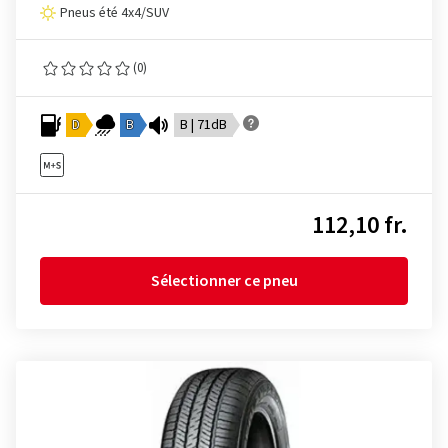
Pneus été 4x4/SUV
(0)
D
B
B | 71dB
112,10 fr.
Sélectionner ce pneu