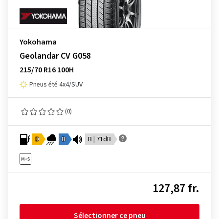
Yokohama
Geolandar CV G058
215/70 R16 100H
Pneus été 4x4/SUV
(0)
D
B
B | 71dB
127,87 fr.
Sélectionner ce pneu