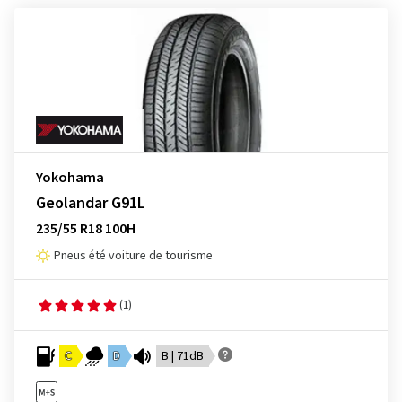
Yokohama
Geolandar G91L
235/55 R18 100H
Pneus été voiture de tourisme
(1)
C
D
B | 71dB