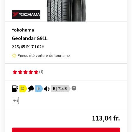
Yokohama
Geolandar G91L
225/65 R17 102H
Pneus été voiture de tourisme
(1)
C
D
B | 71dB
113,04 fr.