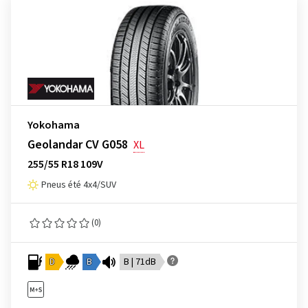
Yokohama
Geolandar CV G058
XL
255/55 R18 109V
Pneus été 4x4/SUV
(0)
D
B
B | 71dB