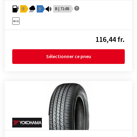
D
B
B | 71dB
116,44 fr.
Sélectionner ce pneu