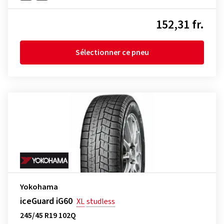
152,31 fr.
Sélectionner ce pneu
Yokohama
iceGuard iG60
XL
studless
245/45 R19 102Q