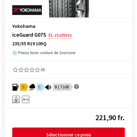
Yokohama
iceGuard G075
XL
studless
235/55 R19 105Q
Pneus hiver voiture de tourisme
(0)
D
E
B | 72dB
221,90 fr.
Sélectionner ce pneu