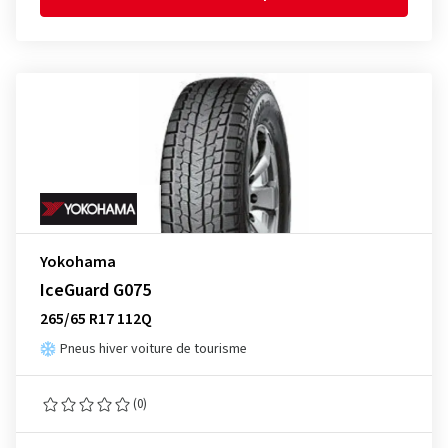
Yokohama
IceGuard G075
265/65 R17 112Q
Pneus hiver voiture de tourisme
(0)