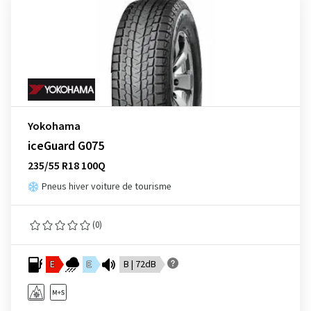
Yokohama
iceGuard G075
235/55 R18 100Q
Pneus hiver voiture de tourisme
(0)
E
E
B | 72dB