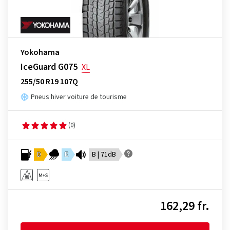
Yokohama
IceGuard G075
XL
255/50 R19 107Q
Pneus hiver voiture de tourisme
(0)
D
E
B | 71dB
162,29 fr.