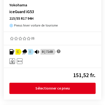
Yokohama
iceGuard iG53
215/55 R17 94H
Pneus hiver voiture de tourisme
(0)
C
E
B | 72dB
151,52 fr.
Sélectionner ce pneu