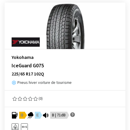
Yokohama
IceGuard G075
225/65 R17 102Q
Pneus hiver voiture de tourisme
(0)
D
E
B | 71dB