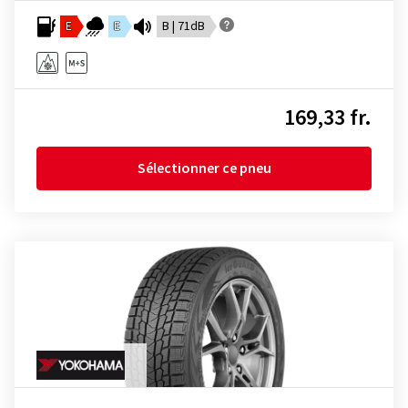
E
E
B | 71dB
169,33 fr.
Sélectionner ce pneu