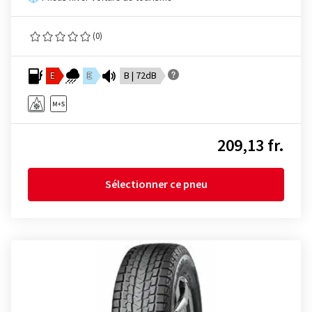
(0)
E
E
B | 72dB
209,13 fr.
Sélectionner ce pneu