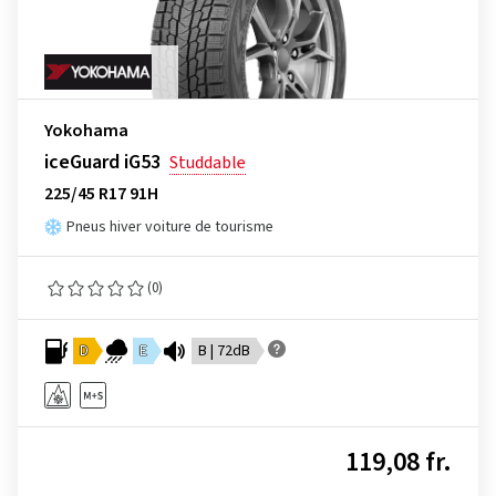
Yokohama
iceGuard iG53
Studdable
225/45 R17 91H
Pneus hiver voiture de tourisme
(0)
D
E
B | 72dB
119,08 fr.