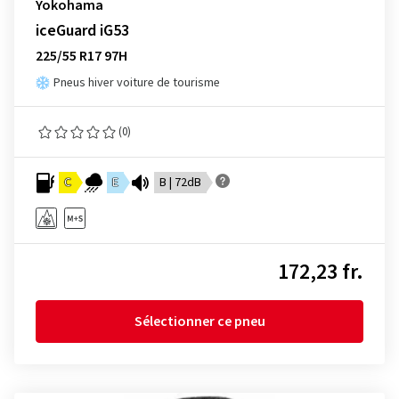
Yokohama
iceGuard iG53
225/55 R17 97H
Pneus hiver voiture de tourisme
(0)
C
E
B | 72dB
172,23 fr.
Sélectionner ce pneu