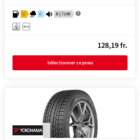
D
E
B | 72dB
128,19 fr.
Sélectionner ce pneu