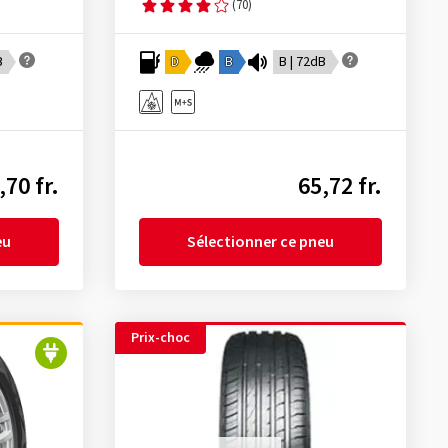
(70)
B
D
B
B | 72dB
,70 fr.
65,72 fr.
eu
Sélectionner ce pneu
Prix-choc