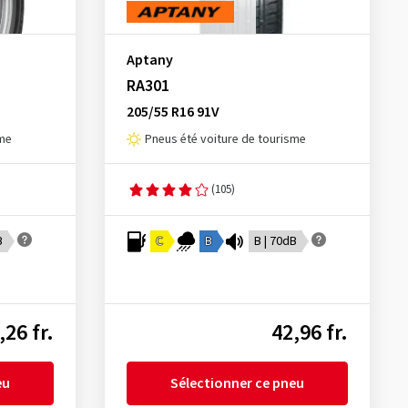
Aptany
RA301
205/55 R16 91V
sme
Pneus été voiture de tourisme
(105)
B
C
B
B | 70dB
,26 fr.
42,96 fr.
eu
Sélectionner ce pneu