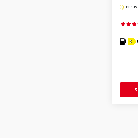
Mirage
(3)
Pneus 
Momo
(2)
Nankang
(9)
Nexen
(34)
C
Nokian Tyres
(12)
Nordexx
(2)
Optimo
(4)
Ovation
(4)
Petlas
(4)
S
Pirelli
(22)
Radar
(4)
Riken
(2)
Roadhog
(2)
Roadstone
(1)