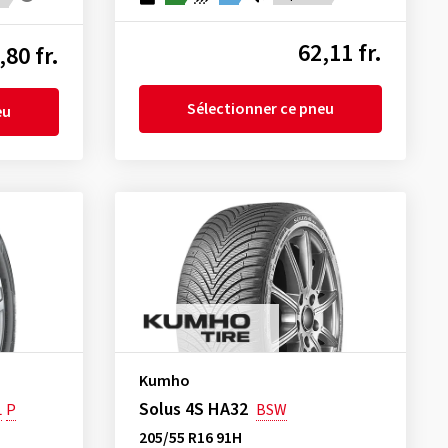
62,11 fr.
,80 fr.
Sélectionner ce pneu
eu
Kumho
Solus 4S HA32
L
P
BSW
205/55 R16 91H