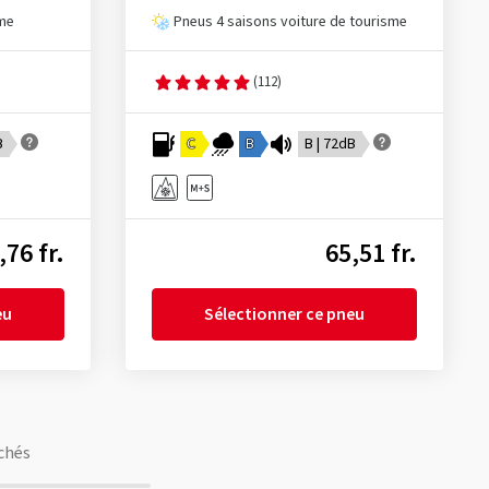
sme
Pneus 4 saisons voiture de tourisme
(112)
B
C
B
B | 72dB
,76 fr.
65,51 fr.
eu
Sélectionner ce pneu
chés