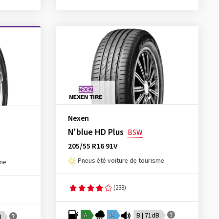
Nexen
N'blue HD Plus
BSW
205/55 R16 91V
Pneus été voiture de tourisme
sme
(238)
A
C
B | 71dB
B