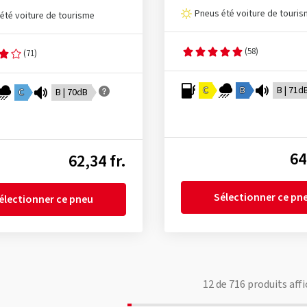
Pneus été voiture de touri
été voiture de tourisme
(58)
(71)
C
B
B | 71d
C
B | 70dB
64
62,34 fr.
Sélectionner ce pn
électionner ce pneu
12
de
716
produits affi