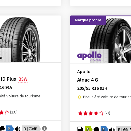
Marque propre
Apollo
HD Plus
BSW
Alnac 4 G
16 91V
205/55 R16 91H
été voiture de tourisme
Pneus été voiture de touri
(238)
(71)
B
B | 70dB
B
B
B | 69d