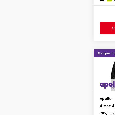
Kormoran
(6)
Kumho
(33)
Kustone
(1)
S
Landsail
(3)
Lassa
(2)
Laufenn
(17)
Marque pr
Leao
(3)
Linglong
(9)
Mastersteel
(4)
Matador
(9)
Maxtrek
(2)
Maxxis
(9)
Apollo
MICHELIN
(30)
Alnac 4
Minerva
(11)
205/55 R