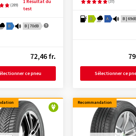
1 Résultat du
(37)
(289)
test
B
A
B | 69d
B
B | 70dB
72,46 fr.
79
électionner ce pneu
Sélectionner ce pn
dation
Recommandation