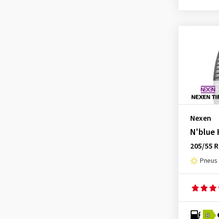
Firemax
(5)
Firestone
(11)
Fortune
(1)
Fulda
(7)
Goodride
(7)
Goodtrip
(3)
Goodyear
(33)
Nexen
Grenlander
(1)
N'blue 
GT Radial
(1)
205/55 R
Hankook
(33)
Pneus 
Hifly
(6)
Imperial
(10)
Infinity
(1)
KLEBER
(5)
B