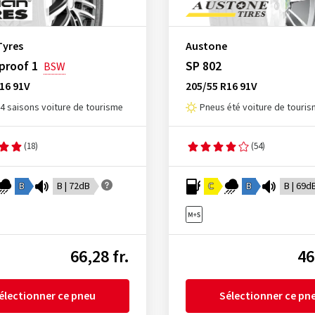
Tyres
Austone
proof 1
SP 802
BSW
16 91V
205/55 R16 91V
4 saisons voiture de tourisme
Pneus été voiture de touri
(18)
(54)
B
B | 72dB
C
B
B | 69d
66,28 fr.
46
électionner ce pneu
Sélectionner ce pn