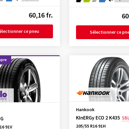
60,16 fr.
60
électionner ce pneu
Sélectionner ce pn
opre
Hankook
KInERGy ECO 2 K435
SB
 G
205/55 R16 91H
16 91V