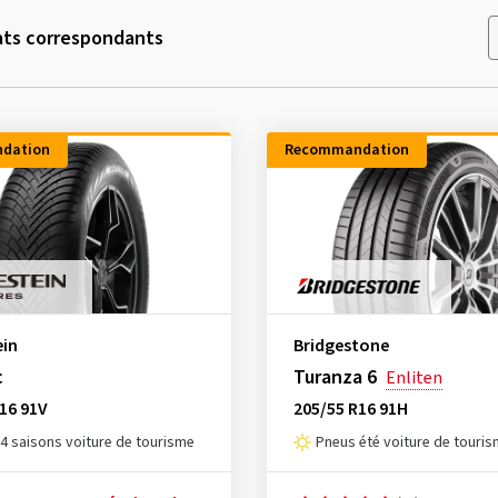
ats correspondants
dation
Recommandation
ein
Bridgestone
c
Turanza 6
Enliten
16 91V
205/55 R16 91H
4 saisons voiture de tourisme
Pneus été voiture de touri