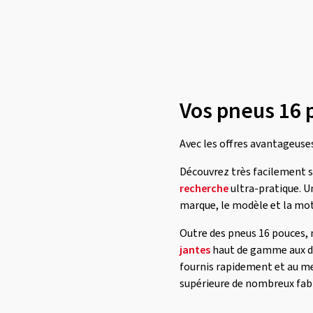
Rotalla
(4)
Sailun
(8)
Sava
(8)
Semperit
(12)
Sumitomo
(4)
Vos pneus 16 p
Sunny
(1)
Avec les offres avantageuses
Superia Tires
(12)
Taurus
(1)
Découvrez très facilement si
recherche
ultra-pratique. U
Tomket
(3)
marque, le modèle et la moto
Torque
(2)
Outre des pneus 16 pouces, 
Toyo
(17)
jantes
haut de gamme aux di
Tracmax
(7)
fournis rapidement et au mei
Trazano
(1)
supérieure de nombreux fabr
Triangle
(3)