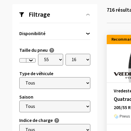
716
résult
Filtrage
Disponibilité
Recomman
Directement disponible
(79)
Taille du pneu
Type de véhicule
Vredest
Saison
Quatra
205/55 R
Pneus 
Indice de charge