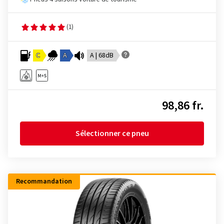
(1)
C
A
A | 68dB
98,86 fr.
Sélectionner ce pneu
Recommandation