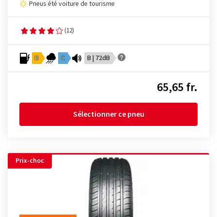
Pneus été voiture de tourisme
(12)
D
C
B | 72dB
65,65 fr.
Sélectionner ce pneu
Prix-choc