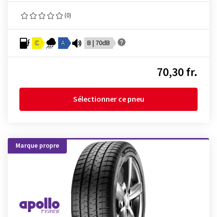
(0)
C
A
B | 70dB
70,30 fr.
Sélectionner ce pneu
Marque propre