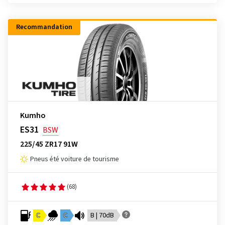
Recommandation
Kumho
ES31
BSW
225/45 ZR17 91W
Pneus été voiture de tourisme
(68)
C
C
B | 70dB