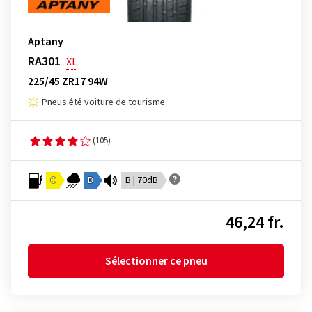
Aptany
RA301
XL
225/45 ZR17 94W
Pneus été voiture de tourisme
(105)
C
B
B | 70dB
46,24 fr.
Sélectionner ce pneu