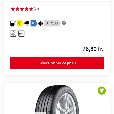
(24)
C
B
B | 72dB
76,80 fr.
Sélectionner ce pneu