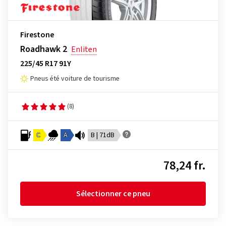
Firestone
Roadhawk 2
Enliten
225/45 R17 91Y
Pneus été voiture de tourisme
(8)
C
A
B | 71dB
78,24 fr.
Sélectionner ce pneu