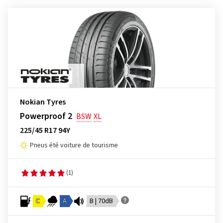
Nokian Tyres
Powerproof 2
BSW
XL
225/45 R17 94Y
Pneus été voiture de tourisme
(1)
C
A
B | 70dB