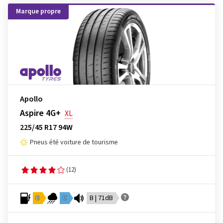
Marque propre
Apollo
Aspire 4G+
XL
225/45 R17 94W
Pneus été voiture de tourisme
(12)
D
C
B | 71dB