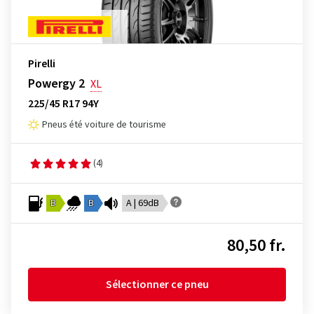
Pirelli
Powergy 2
XL
225/45 R17 94Y
Pneus été voiture de tourisme
(4)
B
B
A | 69dB
80,50 fr.
Sélectionner ce pneu