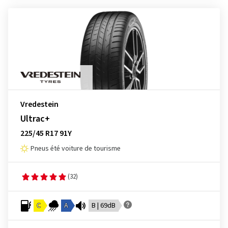
Vredestein
Ultrac+
225/45 R17 91Y
Pneus été voiture de tourisme
(32)
C
A
B | 69dB