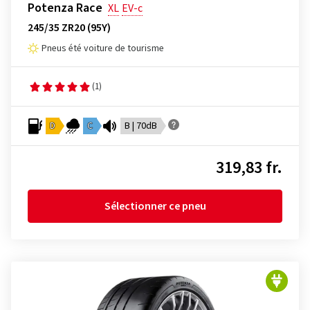
Potenza Race
XL
EV-c
245/35 ZR20 (95Y)
Pneus été voiture de tourisme
(1)
D
C
B | 70dB
319,83 fr.
Sélectionner ce pneu