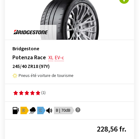
Bridgestone
Potenza Race
XL
EV-c
245/40 ZR18 (97Y)
Pneus été voiture de tourisme
(1)
D
C
B | 70dB
228,56 fr.