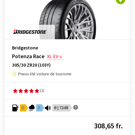
Bridgestone
Potenza Race
XL
EV-c
305/30 ZR20 (103Y)
Pneus été voiture de tourisme
(1)
D
D
B | 72dB
308,65 fr.