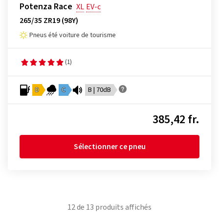
Potenza Race
XL
EV-c
265/35 ZR19 (98Y)
Pneus été voiture de tourisme
(1)
D
C
B | 70dB
385,42 fr.
Sélectionner ce pneu
12
de
13
produits affichés