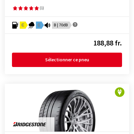
(1)
C
C
B | 70dB
188,88 fr.
Sélectionner ce pneu