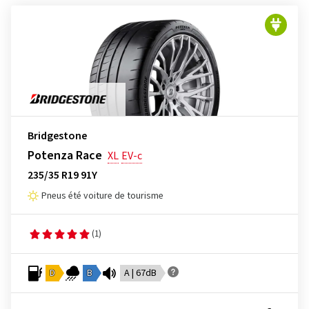
Bridgestone
Potenza Race
XL
EV-c
235/35 R19 91Y
Pneus été voiture de tourisme
(1)
D
B
A | 67dB