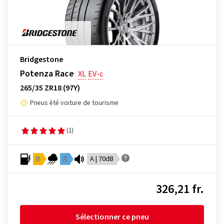
Bridgestone
Potenza Race
XL
EV-c
265/35 ZR18 (97Y)
Pneus été voiture de tourisme
(1)
D
C
A | 70dB
326,21 fr.
Sélectionner ce pneu