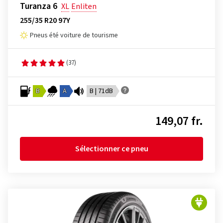
Turanza 6
XL
Enliten
255/35 R20 97Y
Pneus été voiture de tourisme
(37)
B
A
B | 71dB
149,07 fr.
Sélectionner ce pneu