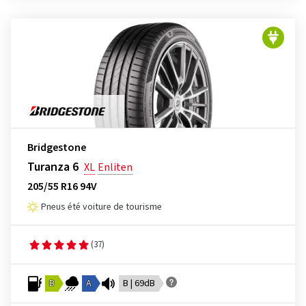
Bridgestone
Turanza 6
XL
Enliten
205/55 R16 94V
Pneus été voiture de tourisme
(37)
B
A
B | 69dB