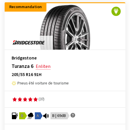
Recommandation
Bridgestone
Turanza 6
Enliten
205/55 R16 91H
Pneus été voiture de tourisme
(37)
B
A
B | 69dB