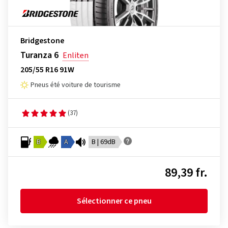
Bridgestone
Turanza 6
Enliten
205/55 R16 91W
Pneus été voiture de tourisme
(37)
B
A
B | 69dB
89,39 fr.
Sélectionner ce pneu