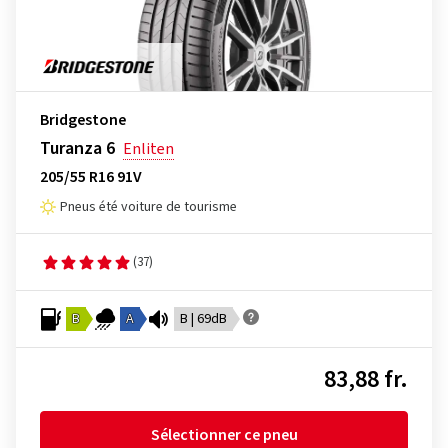
Bridgestone
Turanza 6
Enliten
205/55 R16 91V
Pneus été voiture de tourisme
(37)
B
A
B | 69dB
83,88 fr.
Sélectionner ce pneu