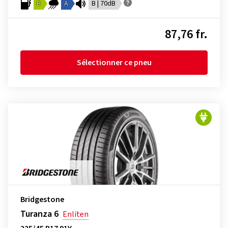
B
A
B | 70dB
87,76 fr.
Sélectionner ce pneu
Bridgestone
Turanza 6
Enliten