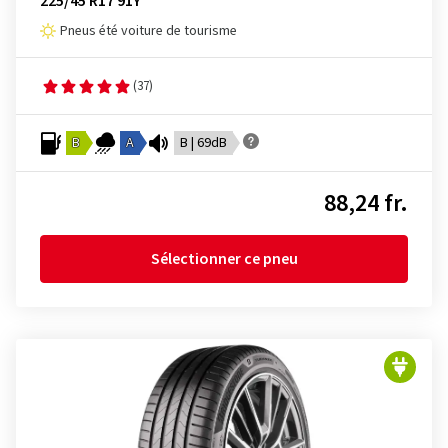
225/45 R17 91Y
Pneus été voiture de tourisme
(37)
B
A
B | 69dB
88,24 fr.
Sélectionner ce pneu