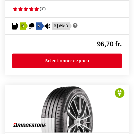
(37)
B
A
B | 69dB
96,70 fr.
Sélectionner ce pneu