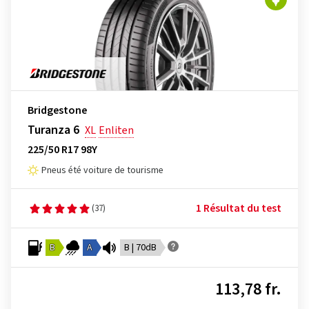
Bridgestone
Turanza 6
XL
Enliten
225/50 R17 98Y
Pneus été voiture de tourisme
1 Résultat du test
(37)
B
A
B | 70dB
113,78 fr.