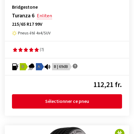
Bridgestone
Turanza 6
Enliten
215/65 R17 99V
Pneus été 4x4/SUV
(7)
B
A
B | 69dB
112,21 fr.
Sélectionner ce pneu