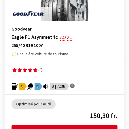
Goodyear
Eagle F1 Asymmetric
AO
XL
255/40 R19 100Y
Pneus été voiture de tourisme
(8)
D
C
B | 72dB
Optimisé pour Audi
150,30 fr.