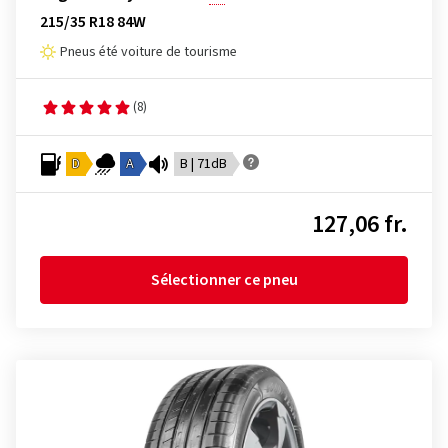
215/35 R18 84W
Pneus été voiture de tourisme
(8)
D
A
B | 71dB
127,06 fr.
Sélectionner ce pneu