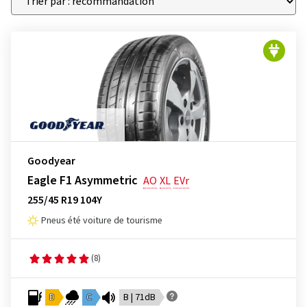
Goodyear
Eagle F1 Asymmetric
AO
XL
EVr
255/45 R19 104Y
Pneus été voiture de tourisme
(8)
D
C
B | 71dB