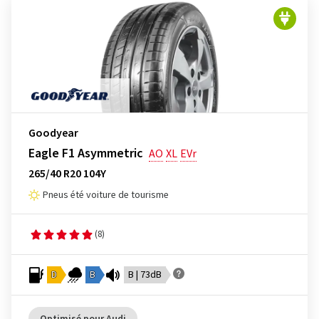
Goodyear
Eagle F1 Asymmetric
AO
XL
EVr
265/40 R20 104Y
Pneus été voiture de tourisme
(8)
D
B
B | 73dB