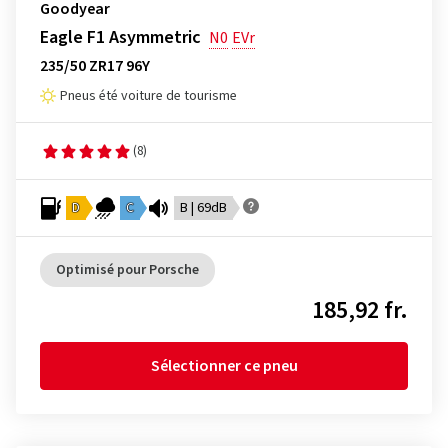
Goodyear
Eagle F1 Asymmetric
N0
EVr
235/50 ZR17 96Y
Pneus été voiture de tourisme
(8)
D
C
B | 69dB
Optimisé pour Porsche
185,92 fr.
Sélectionner ce pneu