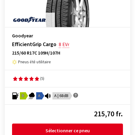
Goodyear
EfficientGrip Cargo
8
EVr
215/60 R17C 109H/107H
Pneus été utilitaire
(5)
B
A
A | 68dB
215,70 fr.
Sélectionner ce pneu