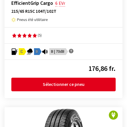
EfficientGrip Cargo
6
EVr
215/65 R15C 104T/102T
Pneus été utilitaire
(5)
C
B
B | 70dB
176,86 fr.
Sélectionner ce pneu