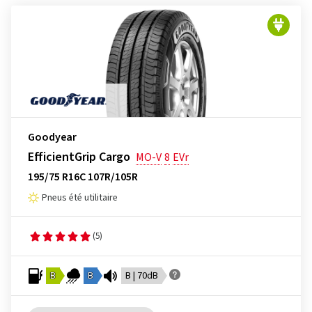
Goodyear
EfficientGrip Cargo
MO-V
8
EVr
195/75 R16C 107R/105R
Pneus été utilitaire
(5)
B
B
B | 70dB