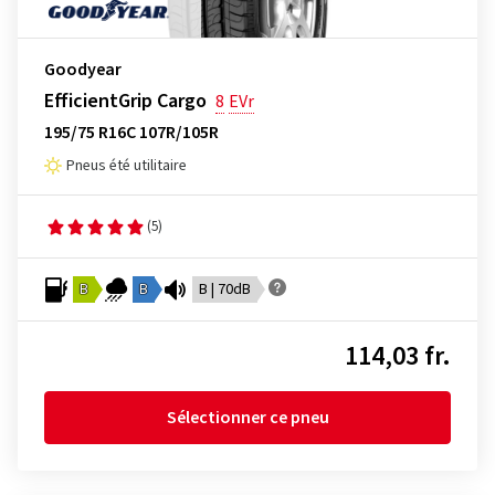
Goodyear
EfficientGrip Cargo
8
EVr
195/75 R16C 107R/105R
Pneus été utilitaire
(5)
B
B
B | 70dB
114,03 fr.
Sélectionner ce pneu