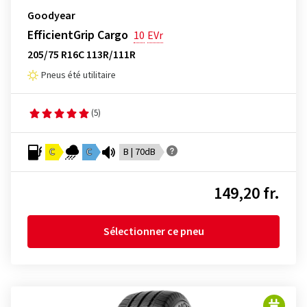
Goodyear
EfficientGrip Cargo
10
EVr
205/75 R16C 113R/111R
Pneus été utilitaire
(5)
C
C
B | 70dB
149,20 fr.
Sélectionner ce pneu