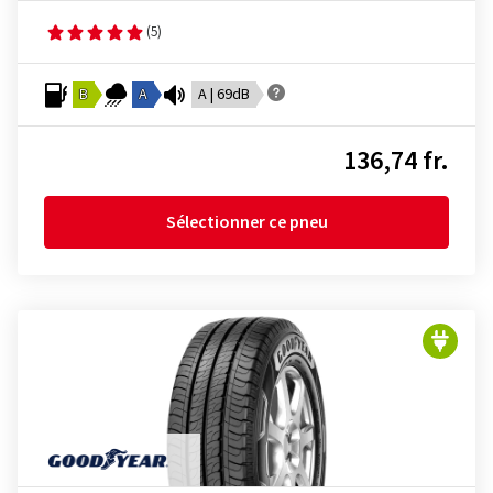
(5)
B
A
A | 69dB
136,74 fr.
Sélectionner ce pneu