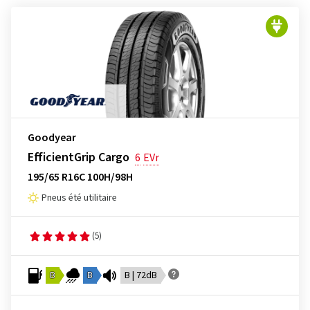
Goodyear
EfficientGrip Cargo
6
EVr
195/65 R16C 100H/98H
Pneus été utilitaire
(5)
B
B
B | 72dB