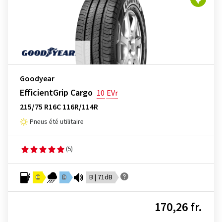
Goodyear
EfficientGrip Cargo
10
EVr
215/75 R16C 116R/114R
Pneus été utilitaire
(5)
C
D
B | 71dB
170,26 fr.