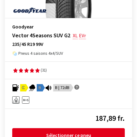
Goodyear
Vector 4Seasons SUV G2
XL
EVr
235/45 R19 99V
Pneus 4 saisons 4x4/SUV
(31)
C
B
B | 72dB
187,89 fr.
Sélectionner ce pneu