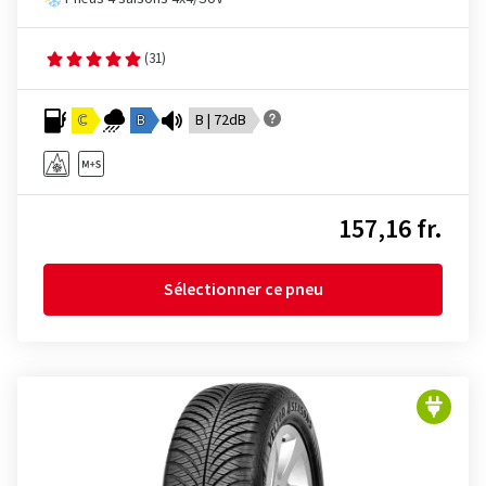
(31)
C
B
B | 72dB
157,16 fr.
Sélectionner ce pneu