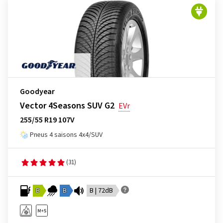
Goodyear
Vector 4Seasons SUV G2
EVr
255/55 R19 107V
Pneus 4 saisons 4x4/SUV
(31)
B
B
B | 72dB