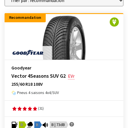
Recommandation
Goodyear
Vector 4Seasons SUV G2
EVr
255/60 R18 108V
Pneus 4 saisons 4x4/SUV
(31)
B
B
B | 73dB