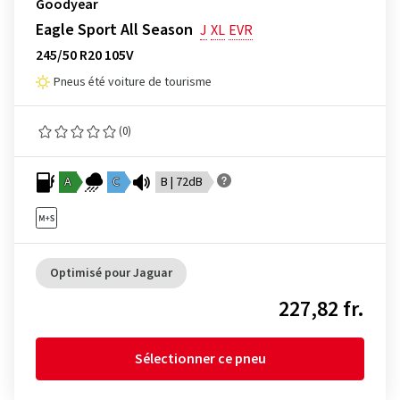
Goodyear
Eagle Sport All Season
J
XL
EVR
245/50 R20 105V
Pneus été voiture de tourisme
(0)
A
C
B | 72dB
Optimisé pour Jaguar
227,82 fr.
Sélectionner ce pneu