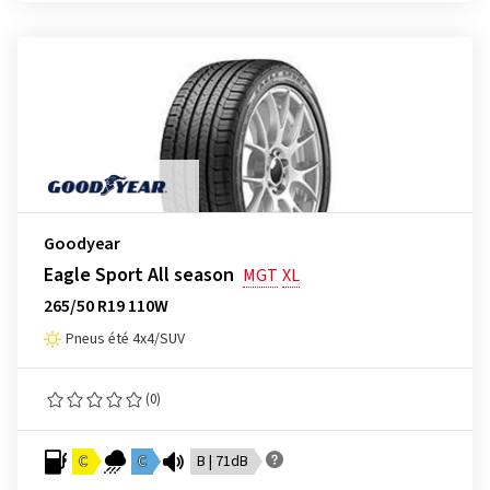
Goodyear
Eagle Sport All season
MGT
XL
265/50 R19 110W
Pneus été 4x4/SUV
(0)
C
C
B | 71dB