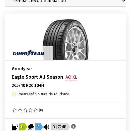
Goodyear
Eagle Sport All Season
AO
XL
265/40 R20 104H
Pneus été voiture de tourisme
(0)
B
C
B | 72dB