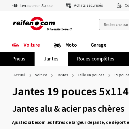
Achats sécurisés
Co
Livraison en Suisse
Voiture
Moto
Garage
Pneus
Jantes
Roues complètes
Accueil
Voiture
Jantes
Taille en pouces
19 pouc
Jantes 19 pouces 5x114
Jantes alu & acier pas chères
Ajustez si besoin les filtres de largeur de jante, de déport