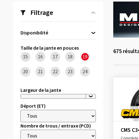
Filtrage
Disponibilité
Directement disponible
(22)
Taille de la jante en pouces
675
résult
15
16
17
18
19
20
21
22
23
24
Largeur de la jante
Déport (ET)
Nombre de trous / entraxe (PCD)
CMS C3
Complete 