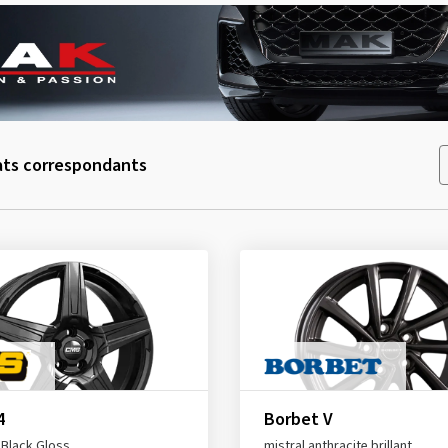
ats correspondants
4
Borbet V
Black Gloss
mistral anthracite brillant