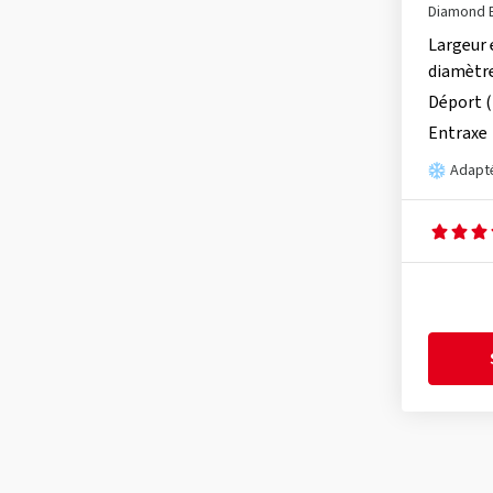
Diamond B
Largeur 
diamètr
Déport 
Entraxe
Adapté