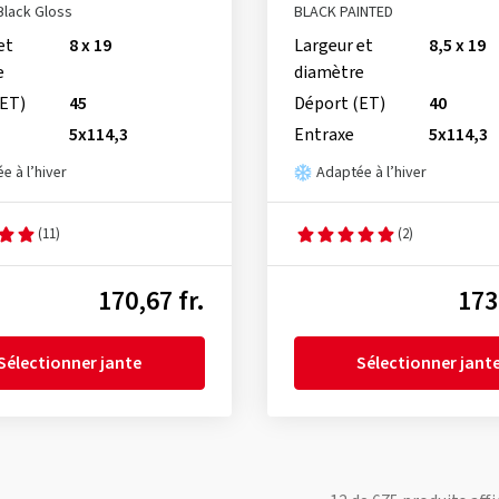
lack Gloss
BLACK PAINTED
et
8 x 19
Largeur et
8,5 x 19
e
diamètre
(ET)
45
Déport (ET)
40
5x114,3
Entraxe
5x114,3
e à l’hiver
Adaptée à l’hiver
(11)
(2)
170,67 fr.
173
Sélectionner jante
Sélectionner jant