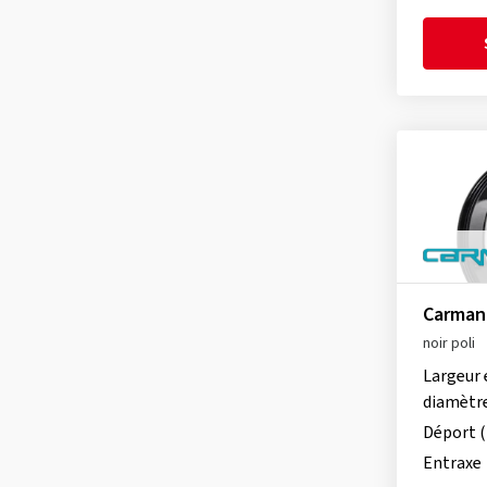
Proline
(5)
Rial
(16)
Schmidt
(49)
TEC
(52)
Tomason
(27)
Ultra Wheels
(1)
V1 Wheels
(3)
Carmani
noir poli
Largeur 
diamètr
Déport 
Entraxe