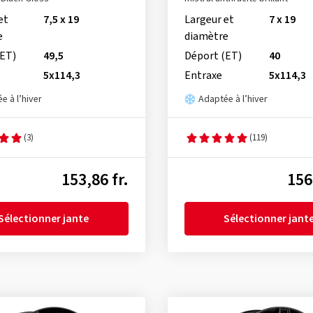
et
7,5 x 19
Largeur et
7 x 19
e
diamètre
(ET)
49,5
Déport (ET)
40
5x114,3
Entraxe
5x114,3
e à l’hiver
Adaptée à l’hiver
(3)
(119)
153,86 fr.
156
Sélectionner jante
Sélectionner jant