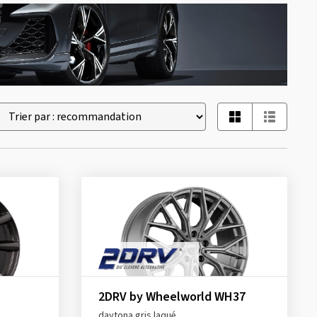
2DRV by Wheelworld WH37
daytona gris laqué