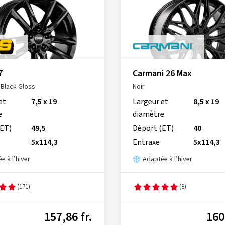
7
Carmani 26 Max
Black Gloss
Noir
et
7,5 x 19
Largeur et
8,5 x 19
e
diamètre
(ET)
49,5
Déport (ET)
40
5x114,3
Entraxe
5x114,3
e à l’hiver
Adaptée à l’hiver
(171)
(8)
157,86 fr.
160