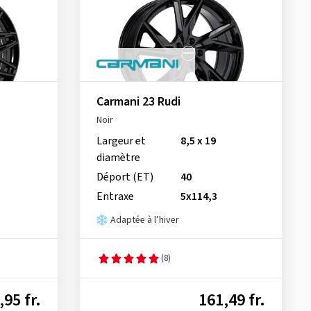
Carmani 23 Rudi
Noir
Largeur et
8,5 x 19
diamètre
Déport (ET)
40
Entraxe
5x114,3
Adaptée à l’hiver
(8)
,95 fr.
161,49 fr.