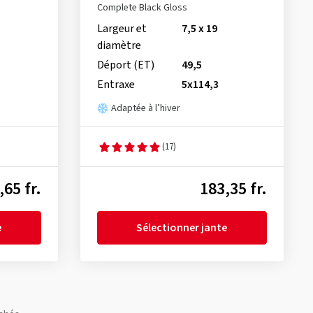
Complete Black Gloss
Largeur et
7,5 x 19
diamètre
Déport (ET)
49,5
Entraxe
5x114,3
Adaptée à l’hiver
(17)
,65 fr.
183,35 fr.
e
Sélectionner jante