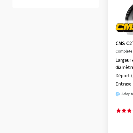
Carmani
(29)
Rayons multiples
(11)
CMS
(57)
Roue à rayons
(136)
Damina Performance
(1)
Branches en étoile
(89)
DBV
(21)
Branches en Y
(66)
Diewe-Wheels
(36)
CMS C2
autres
(314)
Fondmetal
(8)
Complete 
GMP
(28)
Largeur 
diamètr
itWheels
(25)
Déport 
Keskin
(43)
Entraxe
MAK
(53)
Adapté
MAM
(33)
Mille Miglia
(8)
Momo
(2)
Oxigin
(21)