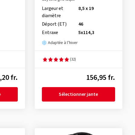
Largeur et
8,5 x 19
diamètre
Déport (ET)
46
Entraxe
5x114,3
Adaptée à l’hiver
(32)
,20 fr.
156,95 fr.
e
Sélectionner jante