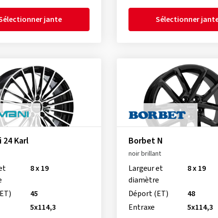
Sélectionner jante
Sélectionner jant
 24 Karl
Borbet N
noir brillant
et
8 x 19
Largeur et
8 x 19
e
diamètre
(ET)
45
Déport (ET)
48
5x114,3
Entraxe
5x114,3