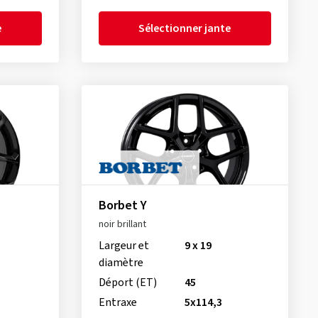
e
Sélectionner jante
Borbet Y
noir brillant
Largeur et
9 x 19
diamètre
Déport (ET)
45
Entraxe
5x114,3