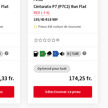
 Flat
Cinturato P7 (P7C2) Run Flat
RE0
r-f
XL
235/45 R18 98Y
sme
Pneus été voiture de tourisme
(0)
B
A
A
B | 72dB
Optimisé pour Audi
,33 fr.
174,25 fr.
eu
Sélectionner ce pneu