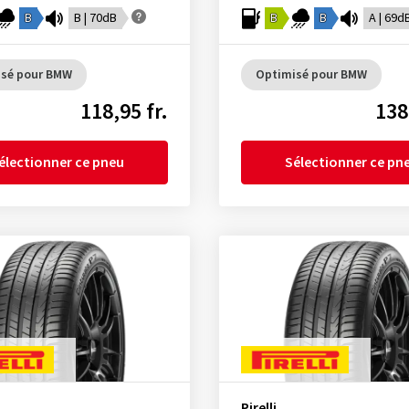
B
B | 70dB
B
B
A | 69d
isé pour BMW
Optimisé pour BMW
118,95 fr.
138
électionner ce pneu
Sélectionner ce pn
Pirelli