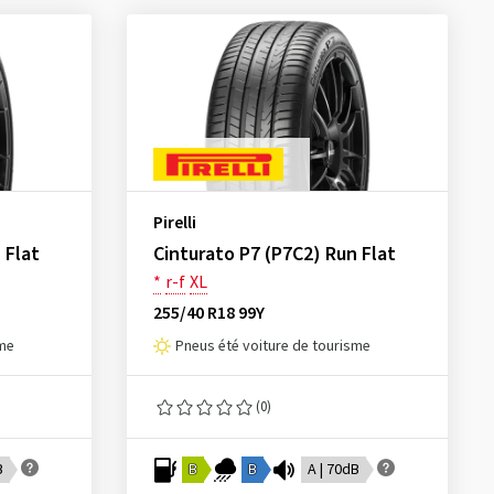
Pirelli
 Flat
Cinturato P7 (P7C2) Run Flat
*
r-f
XL
255/40 R18 99Y
sme
Pneus été voiture de tourisme
(0)
B
B
B
A | 70dB