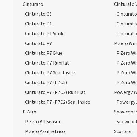
Scorpion ATR
(1)
Cinturato
Cinturato 
Scorpion MS
(15)
Cinturato C3
Cinturato
Scorpion Seal Inside
(10)
Cinturato P1
Cinturato
Scorpion Verde
(35)
Cinturato P1 Verde
Cinturato
Scorpion Verde All Season
(52)
Cinturato P7
P Zero Win
Scorpion Verde All Season Run
Cinturato P7 Blue
P Zero Wi
Flat
Cinturato P7 Runflat
P Zero Wi
(6)
Cinturato P7 Seal Inside
P Zero Wi
Scorpion Verde Run Flat
(5)
Cinturato P7 (P7C2)
P Zero Wi
Scorpion Verde Seal Inside
(4)
Cinturato P7 (P7C2) Run Flat
Powergy W
Scorpion Zero
(5)
Cinturato P7 (P7C2) Seal Inside
Powergy 
Scorpion Zero All Season
(53)
P Zero
Snowcontr
Scorpion Zero All Season Run
P Zero All Season
Snowcont
Flat
(3)
P Zero Assimetrico
Scorpion