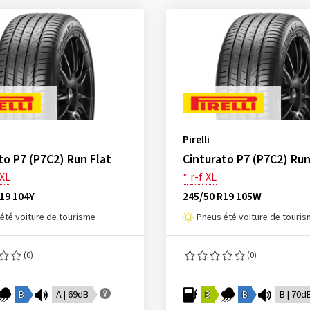
Pirelli
to P7 (P7C2) Run Flat
Cinturato P7 (P7C2) Run
XL
*
r-f
XL
19 104Y
245/50 R19 105W
été voiture de tourisme
Pneus été voiture de touri
(0)
(0)
B
A | 69dB
B
B
B | 70d