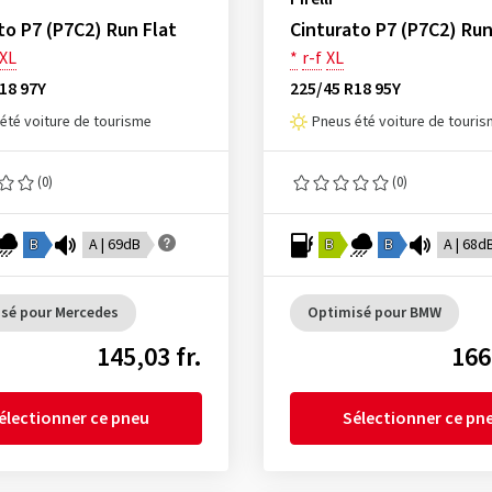
to P7 (P7C2) Run Flat
Cinturato P7 (P7C2) Run
XL
*
r-f
XL
18 97Y
225/45 R18 95Y
été voiture de tourisme
Pneus été voiture de touri
(0)
(0)
B
A | 69dB
B
B
A | 68d
sé pour Mercedes
Optimisé pour BMW
145,03 fr.
166
électionner ce pneu
Sélectionner ce pn