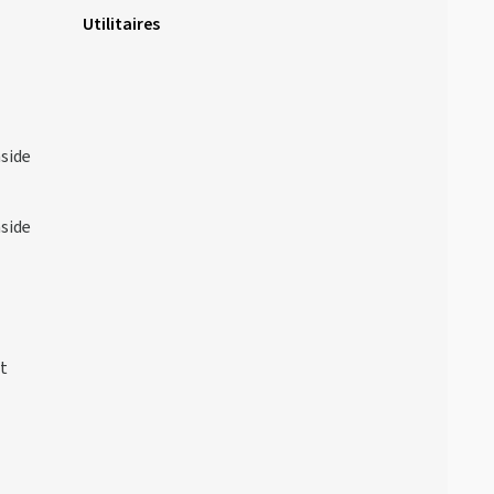
Utilitaires
nside
nside
at