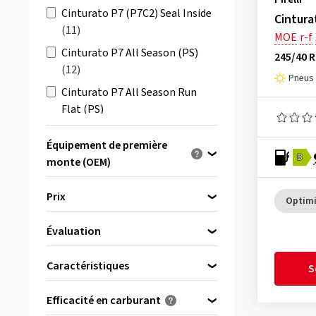
Cinturato P7 (P7C2) Seal Inside
Cintura
(11)
MOE
r-f
Cinturato P7 All Season (PS)
245/40 R
(12)
Pneus 
Cinturato P7 All Season Run
Flat (PS)
(10)
Équipement de première
Cinturato P7 Blue
(3)
B
monte (OEM)
Cinturato P7 Run Flat
(33)
Optimisé pour ...
Cinturato P7 Seal Inside
(5)
Prix
Optimi
P Zero
(142)
Évaluation
bis
P Zero All Season
(9)
von
Tous les avis
(9)
P Zero Corsa (PZC4)
(27)
Caractéristiques
S
P Zero E
(11)
Renforcé
(9)
Efficacité en carburant
P Zero E Run Flat
(6)
Runflat
(9)