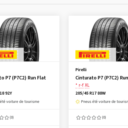
Pirelli
to P7 (P7C2) Run Flat
Cinturato P7 (P7C2) Run
*
r-f
XL
18 92Y
205/45 R17 88W
été voiture de tourisme
Pneus été voiture de touri
(0)
(0)