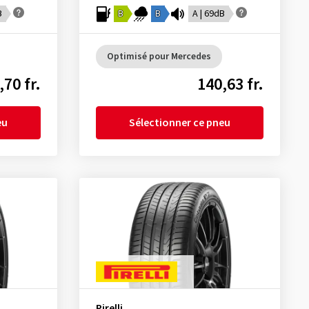
B
B
B
A | 69dB
Optimisé pour Mercedes
,70 fr.
140,63 fr.
eu
Sélectionner ce pneu
Pirelli