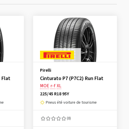
Pirelli
 Flat
Cinturato P7 (P7C2) Run Flat
MOE
r-f
XL
225/45 R18 95Y
sme
Pneus été voiture de tourisme
(0)