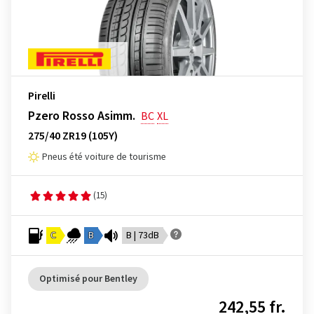
Pirelli
Pzero Rosso Asimm.
BC
XL
275/40 ZR19 (105Y)
Pneus été voiture de tourisme
(15)
C
B
B | 73dB
Optimisé pour Bentley
242,55 fr.