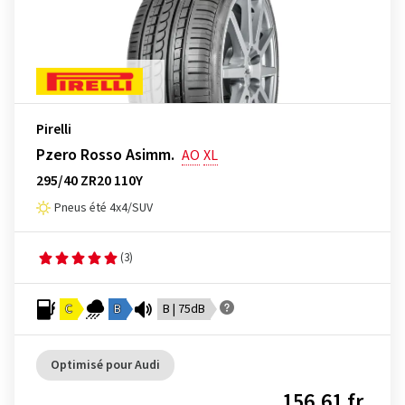
Pirelli
Pzero Rosso Asimm.
AO
XL
295/40 ZR20 110Y
Pneus été 4x4/SUV
(3)
C
B
B | 75dB
Optimisé pour Audi
156,61 fr.