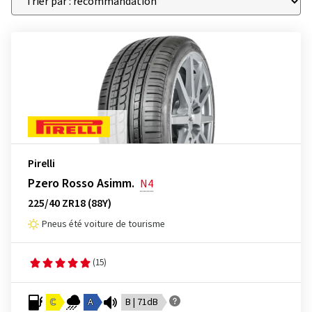
Pirelli
Pzero Rosso Asimm.
N4
225/40 ZR18 (88Y)
Pneus été voiture de tourisme
(15)
C
A
B | 71dB