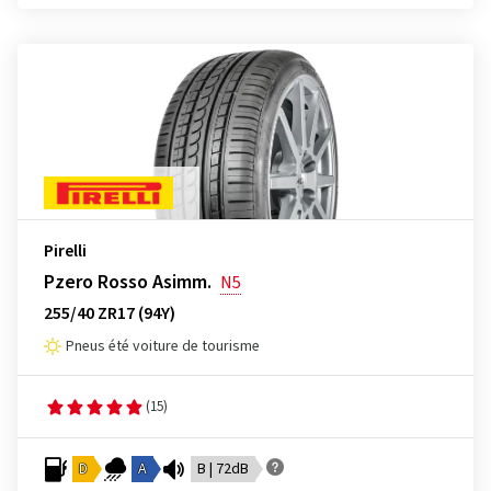
Pirelli
Pzero Rosso Asimm.
N5
255/40 ZR17 (94Y)
Pneus été voiture de tourisme
(15)
D
A
B | 72dB