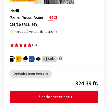
Pirelli
Pzero Rosso Asimm.
N4
XL
295/30 ZR18 (98Y)
Pneus été voiture de tourisme
(15)
D
A
B | 73dB
Optimisé pour Porsche
324,39 fr.
Sélectionner ce pneu