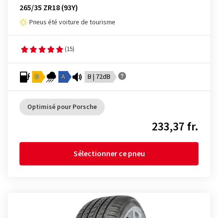
265/35 ZR18 (93Y)
Pneus été voiture de tourisme
(15)
D
A
B | 72dB
Optimisé pour Porsche
233,37 fr.
Sélectionner ce pneu