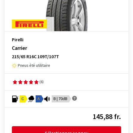
Pirelli
Carrier
215/65 R16C 109T/107T
Pneus été utilitaire
(6)
C
A
B | 70dB
145,88 fr.