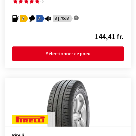
(6)
D
A
B | 70dB
144,41 fr.
Sélectionner ce pneu
Pirelli