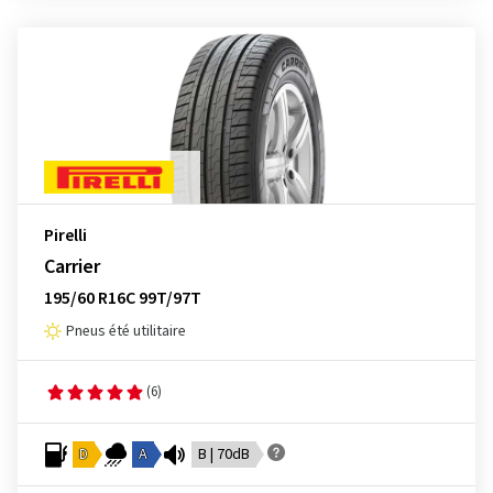
Pirelli
Carrier
195/60 R16C 99T/97T
Pneus été utilitaire
(6)
D
A
B | 70dB