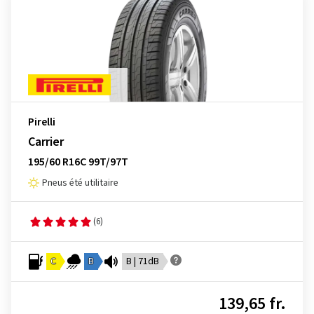
Pirelli
Carrier
195/60 R16C 99T/97T
Pneus été utilitaire
(6)
C
B
B | 71dB
139,65 fr.