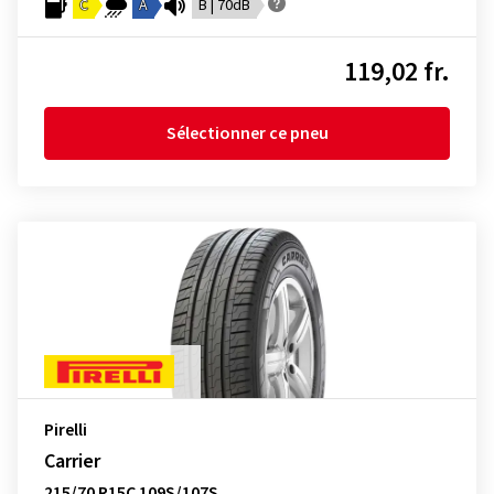
C
A
B | 70dB
119,02 fr.
Sélectionner ce pneu
Pirelli
Carrier
215/70 R15C 109S/107S