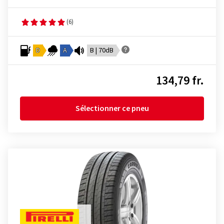
(6)
D
A
B | 70dB
134,79 fr.
Sélectionner ce pneu