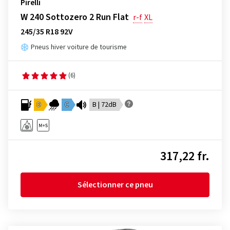
Pirelli
W 240 Sottozero 2 Run Flat
r-f
XL
245/35 R18 92V
Pneus hiver voiture de tourisme
(6)
D
C
B | 72dB
317,22 fr.
Sélectionner ce pneu