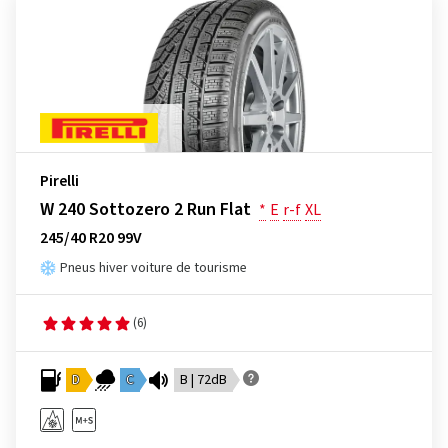
Pirelli
W 240 Sottozero 2 Run Flat
*
E
r-f
XL
245/40 R20 99V
Pneus hiver voiture de tourisme
(6)
D
C
B | 72dB