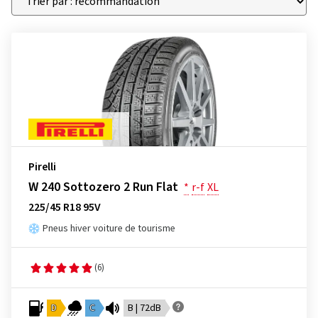
Pirelli
W 240 Sottozero 2 Run Flat
*
r-f
XL
225/45 R18 95V
Pneus hiver voiture de tourisme
(6)
D
C
B | 72dB