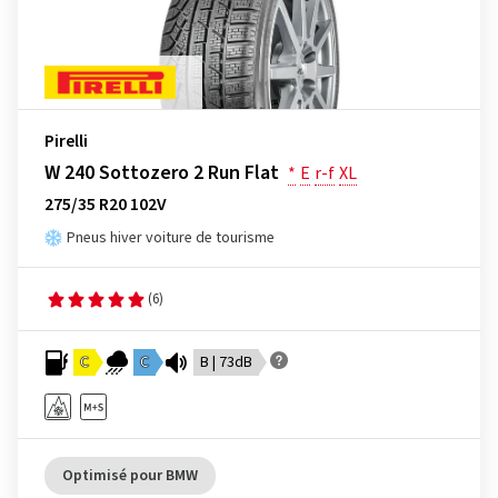
Pirelli
W 240 Sottozero 2 Run Flat
*
E
r-f
XL
275/35 R20 102V
Pneus hiver voiture de tourisme
(6)
C
C
B | 73dB
Optimisé pour BMW