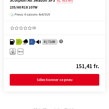
Scorpion All Season SF3
XL
ncs
elt
235/60 R18 107W
Pneus 4 saisons 4x4/SUV
(0)
B
A
B | 72dB
151,41 fr.
Sélectionner ce pneu