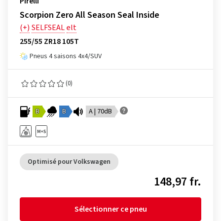
Pirelli
Scorpion Zero All Season Seal Inside
(+)
SELFSEAL
elt
255/55 ZR18 105T
Pneus 4 saisons 4x4/SUV
(0)
B
B
A | 70dB
Optimisé pour Volkswagen
148,97 fr.
Sélectionner ce pneu