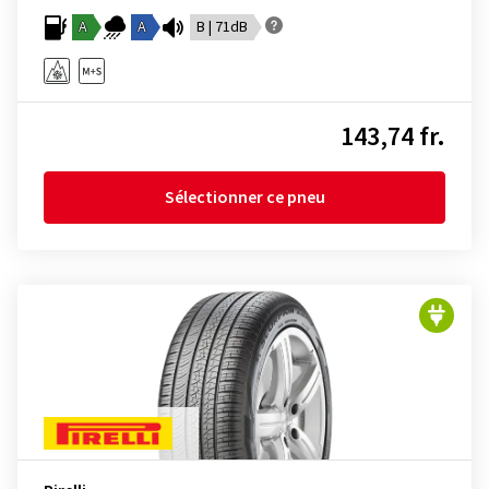
A
A
B | 71dB
143,74 fr.
Sélectionner ce pneu