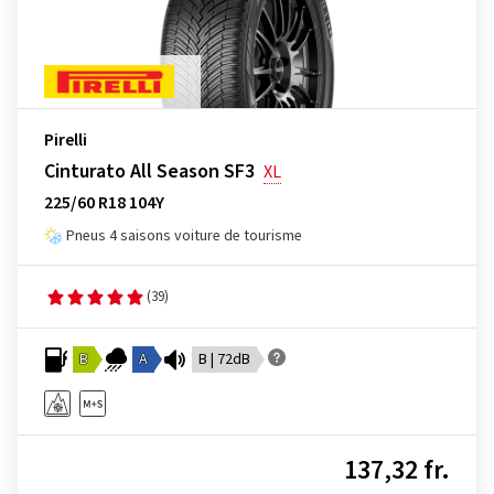
Pirelli
Cinturato All Season SF3
XL
225/60 R18 104Y
Pneus 4 saisons voiture de tourisme
(39)
B
A
B | 72dB
137,32 fr.