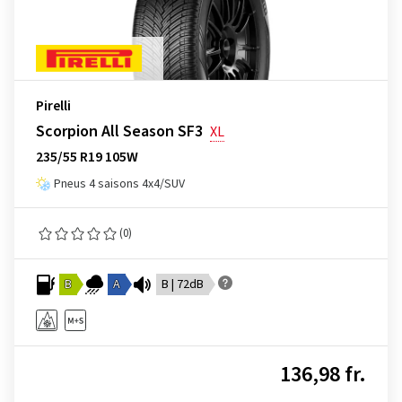
Pirelli
Scorpion All Season SF3
XL
235/55 R19 105W
Pneus 4 saisons 4x4/SUV
(0)
B
A
B | 72dB
136,98 fr.