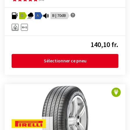
B
A
B | 70dB
140,10 fr.
Sélectionner ce pneu