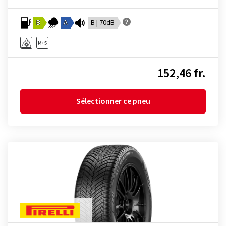
B
A
B | 70dB
152,46 fr.
Sélectionner ce pneu