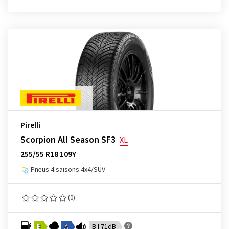
Pirelli
Scorpion All Season SF3
XL
255/55 R18 109Y
Pneus 4 saisons 4x4/SUV
(0)
B
A
B | 71dB