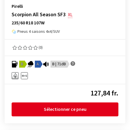
Pirelli
Scorpion All Season SF3
XL
235/60 R18 107W
Pneus 4 saisons 4x4/SUV
(0)
B
A
B | 71dB
127,84 fr.
Sélectionner ce pneu