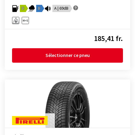
B
B
A | 69dB
185,41 fr.
Sélectionner ce pneu