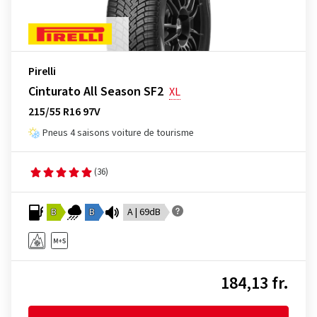
Pirelli
Cinturato All Season SF2
XL
215/55 R16 97V
Pneus 4 saisons voiture de tourisme
(36)
B
B
A | 69dB
184,13 fr.