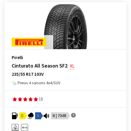
Pirelli
Cinturato All Season SF2
XL
235/55 R17 103V
Pneus 4 saisons 4x4/SUV
(2)
C
A
B | 70dB