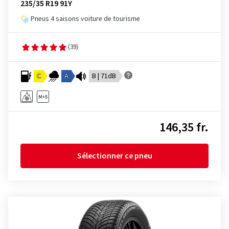
235/35 R19 91Y
Pneus 4 saisons voiture de tourisme
(39)
C
A
B | 71dB
146,35 fr.
Sélectionner ce pneu