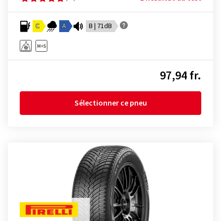
C
A
B | 71dB
97,94 fr.
Sélectionner ce pneu