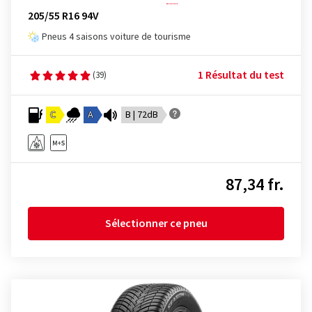
205/55 R16 94V
Pneus 4 saisons voiture de tourisme
1 Résultat du test
(39)
C
A
B | 72dB
87,34 fr.
Sélectionner ce pneu