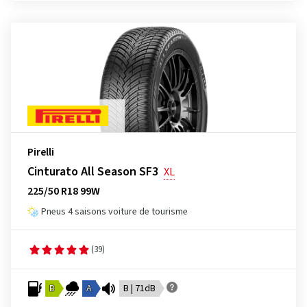
Pirelli
Cinturato All Season SF3
XL
225/50 R18 99W
Pneus 4 saisons voiture de tourisme
(39)
B
A
B | 71dB