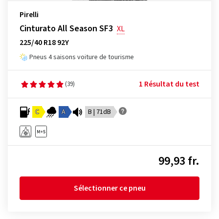
Pirelli
Cinturato All Season SF3
XL
225/40 R18 92Y
Pneus 4 saisons voiture de tourisme
1 Résultat du test
(39)
C
A
B | 71dB
99,93 fr.
Sélectionner ce pneu