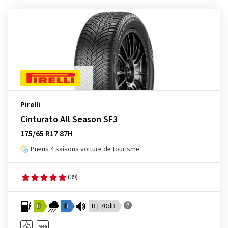
Pirelli
Cinturato All Season SF3
175/65 R17 87H
Pneus 4 saisons voiture de tourisme
(39)
B
B
B | 70dB