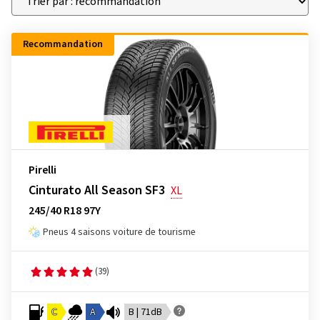
Recommandation
Pirelli
Cinturato All Season SF3
XL
245/40 R18 97Y
Pneus 4 saisons voiture de tourisme
(39)
C
A
B | 71dB