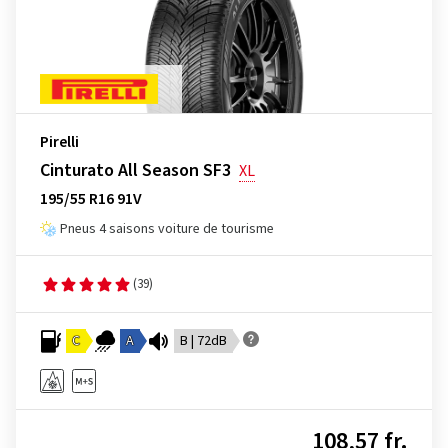
Pirelli
Cinturato All Season SF3
XL
195/55 R16 91V
Pneus 4 saisons voiture de tourisme
(39)
C
A
B | 72dB
108,57 fr.