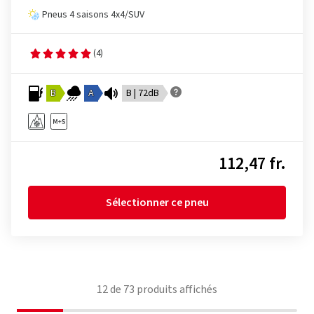
Pneus 4 saisons 4x4/SUV
(4)
B
A
B | 72dB
112,47 fr.
Sélectionner ce pneu
12
de
73
produits affichés