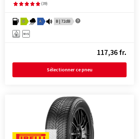
(39)
B
A
B | 72dB
117,36 fr.
Sélectionner ce pneu