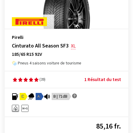
Pirelli
Cinturato All Season SF3
XL
185/65 R15 92V
Pneus 4 saisons voiture de tourisme
1 Résultat du test
(39)
C
A
B | 71dB
85,16 fr.