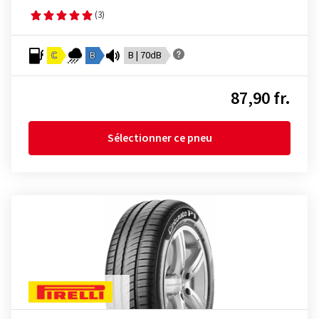
(3)
C
B
B | 70dB
87,90 fr.
Sélectionner ce pneu