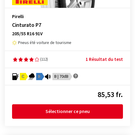
Pirelli
Cinturato P7
205/55 R16 91V
Pneus été voiture de tourisme
1 Résultat du test
(112)
C
B
B | 70dB
85,53 fr.
Sélectionner ce pneu