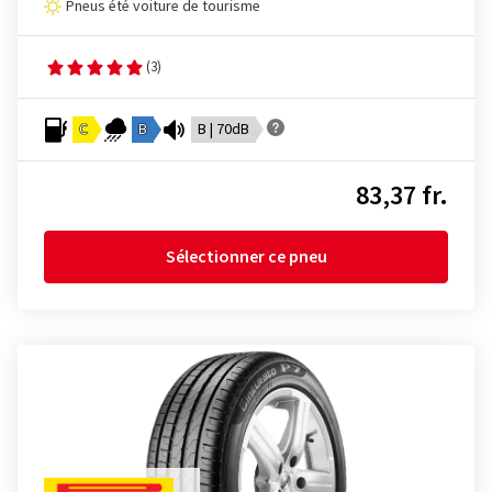
Pneus été voiture de tourisme
(3)
C
B
B | 70dB
83,37 fr.
Sélectionner ce pneu