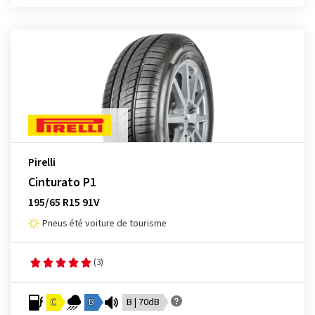
Pirelli
Cinturato P1
195/65 R15 91V
Pneus été voiture de tourisme
(3)
C
B
B | 70dB