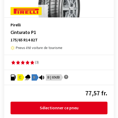
Pirelli
Cinturato P1
175/65 R14 82T
Pneus été voiture de tourisme
(3)
C
B
B | 69dB
77,57 fr.
Sélectionner ce pneu