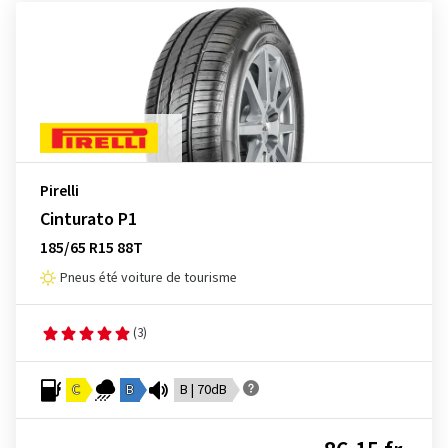
Pirelli
Cinturato P1
185/65 R15 88T
Pneus été voiture de tourisme
(3)
C
B
B | 70dB