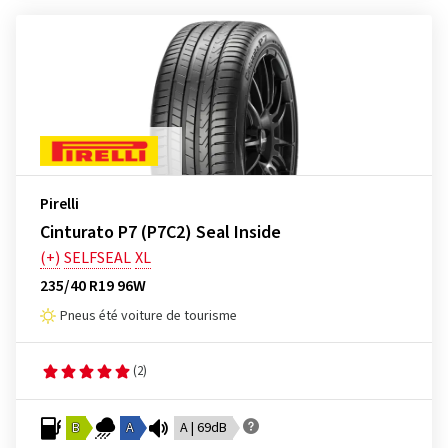
Pirelli
Cinturato P7 (P7C2) Seal Inside
(+)
SELFSEAL
XL
235/40 R19 96W
Pneus été voiture de tourisme
(2)
B
A
A | 69dB