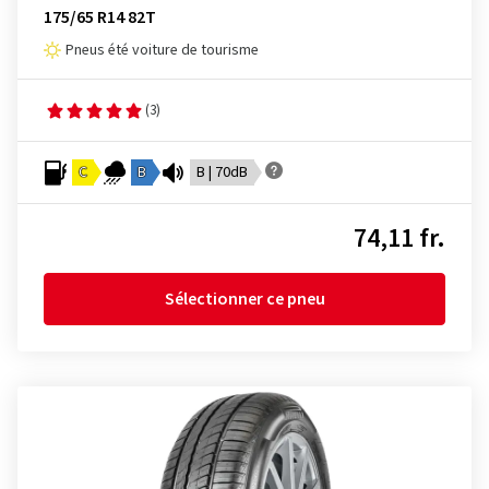
175/65 R14 82T
Pneus été voiture de tourisme
(3)
C
B
B | 70dB
74,11 fr.
Sélectionner ce pneu