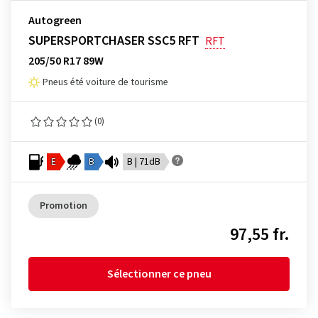
Autogreen
SUPERSPORTCHASER SSC5 RFT
RFT
205/50 R17 89W
Pneus été voiture de tourisme
(0)
E
B
B | 71dB
Promotion
97,55 fr.
Sélectionner ce pneu