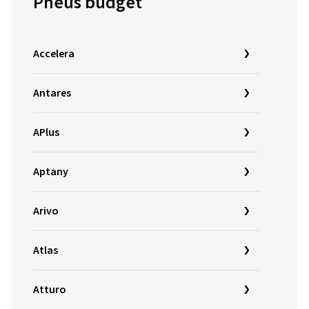
Pneus budget
Accelera
Antares
APlus
Aptany
Arivo
Atlas
Atturo