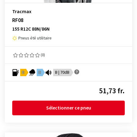
Tracmax
RF08
155 R12C 88N/86N
Pneus été utilitaire
(0)
D
D
B | 70dB
51,73 fr.
Sélectionner ce pneu