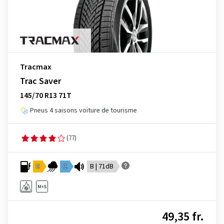
Tracmax
Trac Saver
145/70 R13 71T
Pneus 4 saisons voiture de tourisme
(77)
D
C
B | 71dB
49,35 fr.