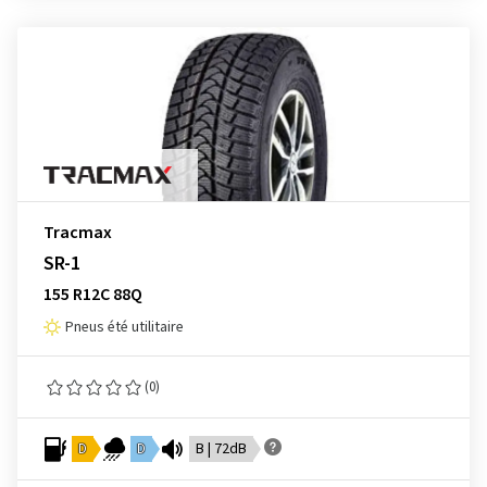
Tracmax
SR-1
155 R12C 88Q
Pneus été utilitaire
(0)
D
D
B | 72dB