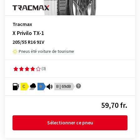
Tracmax
X Privilo TX-1
205/55 R16 91V
Pneus été voiture de tourisme
(3)
C
B
B | 69dB
59,70 fr.
Sélectionner ce pneu