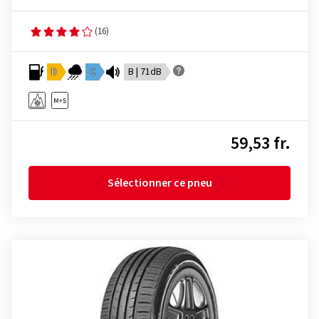
(16)
D
C
B | 71dB
59,53 fr.
Sélectionner ce pneu