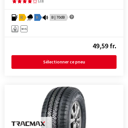
(23)
D
B
B | 70dB
49,59 fr.
Sélectionner ce pneu