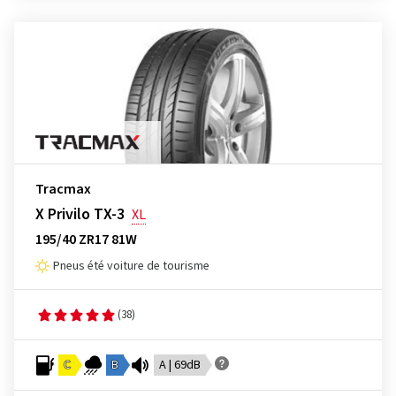
Tracmax
X Privilo TX-3
XL
195/40 ZR17 81W
Pneus été voiture de tourisme
(38)
C
B
A | 69dB