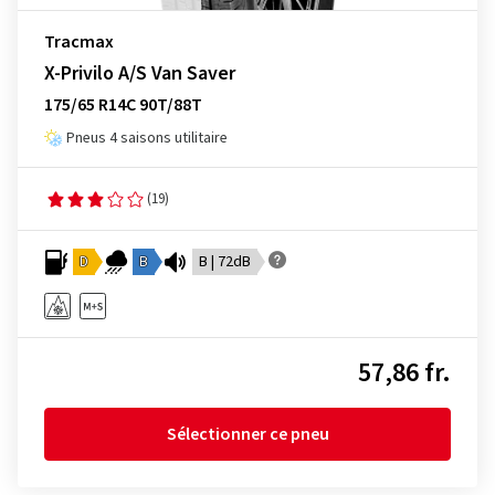
Tracmax
X-Privilo A/S Van Saver
175/65 R14C 90T/88T
Pneus 4 saisons utilitaire
(19)
D
B
B | 72dB
57,86 fr.
Sélectionner ce pneu