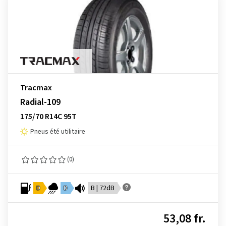
Tracmax
Radial-109
175/70 R14C 95T
Pneus été utilitaire
(0)
D
D
B | 72dB
53,08 fr.