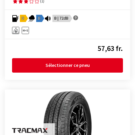
(1)
D
B
B | 72dB
57,63 fr.
Sélectionner ce pneu