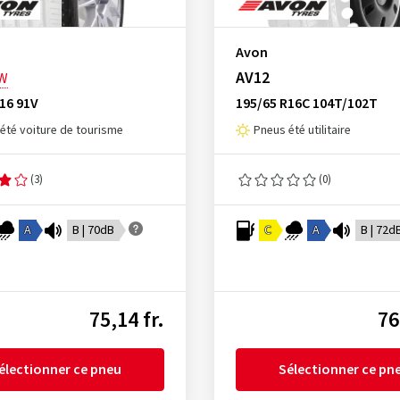
Avon
AV12
W
16 91V
195/65 R16C 104T/102T
été voiture de tourisme
Pneus été utilitaire
(3)
(0)
A
B | 70dB
C
A
B | 72d
75,14 fr.
76
électionner ce pneu
Sélectionner ce pn