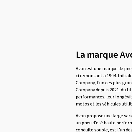
Marshal
(1)
Mastersteel
(94)
Matador
(380)
Maxtrek
(77)
Maxxis
(768)
Mazzini
(2)
La marque Av
MICHELIN
(2238)
Minerva
(321)
Avon est une marque de pneu
ci remontant à 1904. Initia
Minnell
(1)
Company, l'un des plus gran
Mirage
(45)
Company depuis 2021. Au fil 
Momo
(133)
performances, leur longévité
motos et les véhicules utili
Nankang
(575)
Nexen
(1670)
Avon propose une large vari
un pneu d'été haute perform
Nokian Tyres
(629)
conduite souple, est l'un de