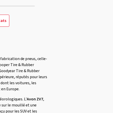
tats
fabrication de pneus, celle-
Cooper Tire & Rubber
 Goodyear Tire & Rubber
périeure, réputés pour leurs
dont les voitures, les
t en Europe.
éorologiques. L'
Avon ZV7
,
 sur le mouillé et une
çu pour les SUV et les