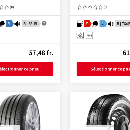
(0)
(0)
B
B | 68dB
E
C
B | 70d
57,48 fr.
61
électionner ce pneu
Sélectionner ce pn