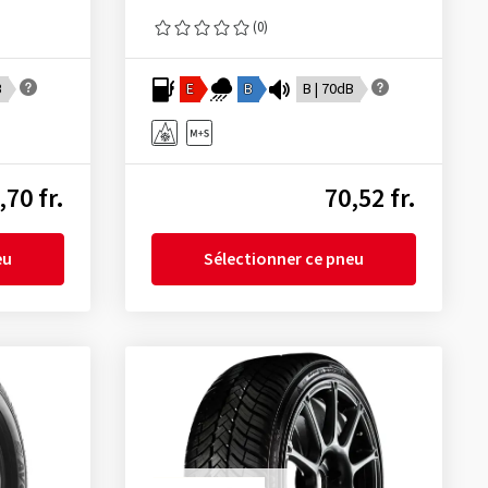
(0)
B
E
B
B | 70dB
,70 fr.
70,52 fr.
eu
Sélectionner ce pneu