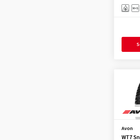
Gislaved
(1)
GiTi
(4)
Goodride
(333)
Goodtrip
(17)
Goodyear
(1756)
S
Grenlander
(23)
Gripmax
(169)
GT Radial
(44)
Hankook
(2191)
Headway
(7)
Heidenau
(14)
Hifly
(361)
Imperial
(617)
Avon
Infinity
(9)
WT7 S