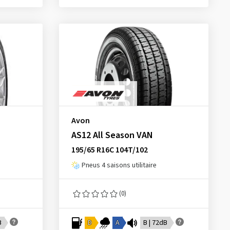
Avon
AS12 All Season VAN
195/65 R16C 104T/102
Pneus 4 saisons utilitaire
(0)
B
D
A
B | 72dB