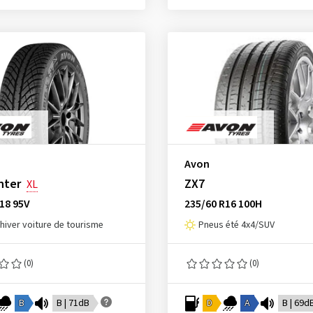
Avon
nter
ZX7
XL
18 95V
235/60 R16 100H
hiver voiture de tourisme
Pneus été 4x4/SUV
(0)
(0)
B
B | 71dB
D
A
B | 69d