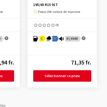
195/65 R15 91T
sme
Pneus été voiture de tourisme
(0)
B
C
B
B | 69dB
,94 fr.
71,35 fr.
eu
Sélectionner ce pneu
chés