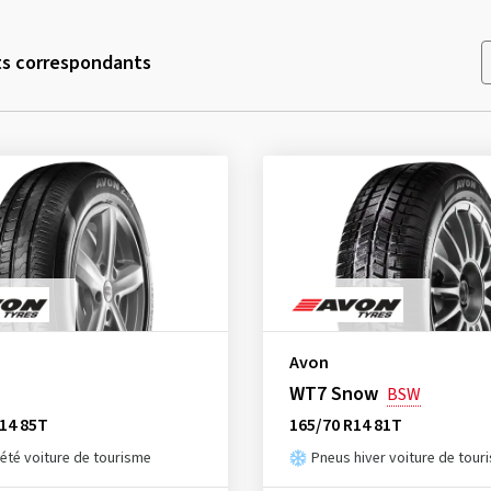
ts correspondants
Avon
WT7 Snow
BSW
14 85T
165/70 R14 81T
été voiture de tourisme
Pneus hiver voiture de tour