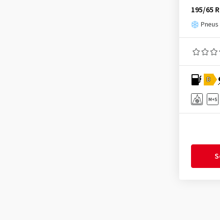
Journey Tyre
(3)
195/65 R
Kinforest
(1)
Pneus 
Kingboss
(9)
Kingstar
(2)
KLEBER
(124)
D
Kormoran
(169)
Kumho
(1509)
Kustone
(1)
Landsail
(188)
Lassa
(52)
S
Laufenn
(527)
Leao
(169)
Linglong
(460)
Loder Tire
(1)