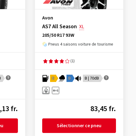
Avon
AS7 All Season
XL
205/50 R17 93W
Pneus 4 saisons voiture de tourisme
(1)
B
D
B
B | 70dB
,13 fr.
83,45 fr.
eu
Sélectionner ce pneu