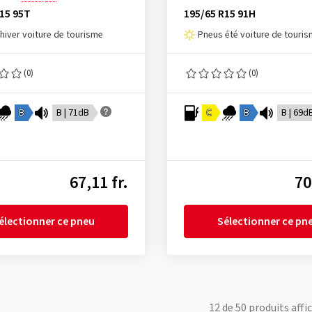
15 95T
195/65 R15 91H
hiver voiture de tourisme
Pneus été voiture de touri
(0)
(0)
B
B | 71dB
C
B
B | 69d
67,11 fr.
70
électionner ce pneu
Sélectionner ce pn
12
de
50
produits affi