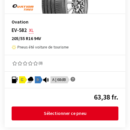
Ovation
EV-582
XL
205/55 R16 94V
Pneus été voiture de tourisme
(0)
C
B
A | 68dB
63,38 fr.
Sélectionner ce pneu