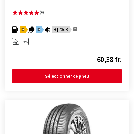
(6)
D
D
B | 73dB
60,38 fr.
Sélectionner ce pneu