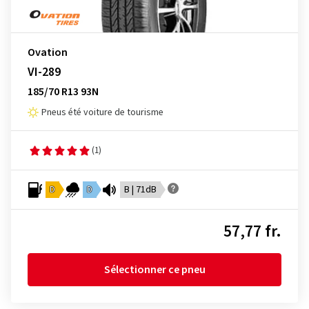
Ovation
VI-289
185/70 R13 93N
Pneus été voiture de tourisme
(1)
D
D
B | 71dB
57,77 fr.
Sélectionner ce pneu