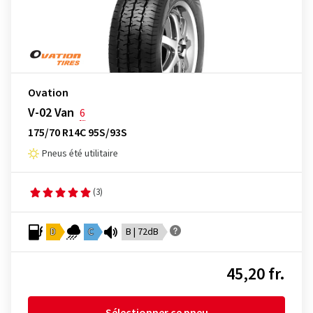
Ovation
V-02 Van
6
175/70 R14C 95S/93S
Pneus été utilitaire
(3)
D
C
B | 72dB
45,20 fr.