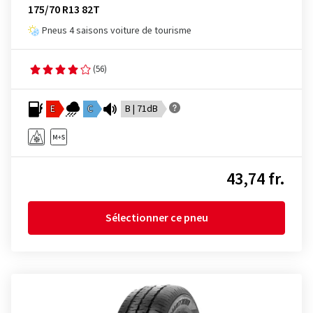
175/70 R13 82T
Pneus 4 saisons voiture de tourisme
(56)
E
C
B | 71dB
43,74 fr.
Sélectionner ce pneu