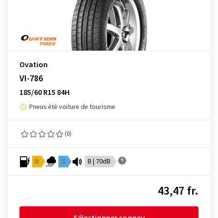
Ovation
VI-786
185/60 R15 84H
Pneus été voiture de tourisme
(0)
D
C
B | 70dB
43,47 fr.