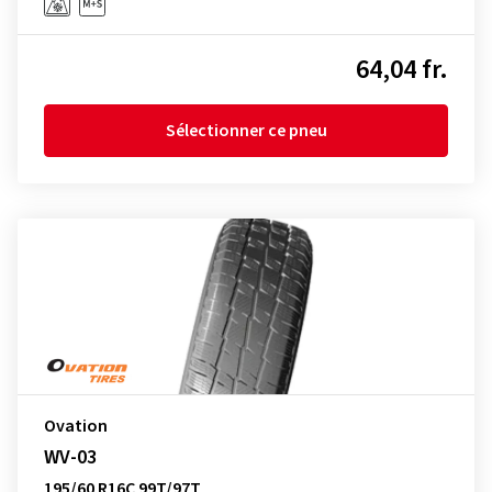
64,04 fr.
Sélectionner ce pneu
Ovation
WV-03
195/60 R16C 99T/97T