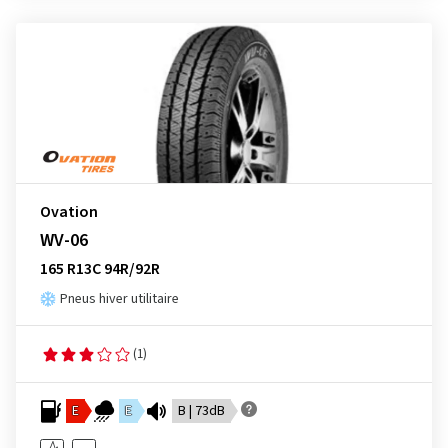
Ovation
WV-06
165 R13C 94R/92R
Pneus hiver utilitaire
(1)
E
E
B | 73dB