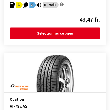
C
C
B | 70dB
43,47 fr.
Sélectionner ce pneu
Ovation
VI-782 AS