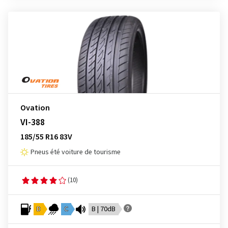
Ovation
VI-388
185/55 R16 83V
Pneus été voiture de tourisme
(10)
D
C
B | 70dB