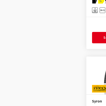
C
General
(255)
Gislaved
(1)
GiTi
(4)
Goodride
(329)
Goodtrip
(17)
S
Goodyear
(1766)
Grenlander
(23)
Gripmax
(173)
GT Radial
(43)
Hankook
(2198)
Headway
(7)
Heidenau
(14)
Hifly
(373)
Syron
Imperial
(618)