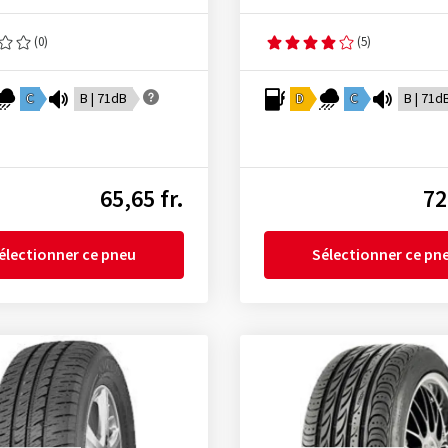
(0)
(5)
C
B | 71dB
D
C
B | 71d
65,65 fr.
72
électionner ce pneu
Sélectionner ce pn