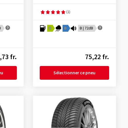
(1)
B
B
B
B | 72dB
,73 fr.
75,22 fr.
eu
Sélectionner ce pneu