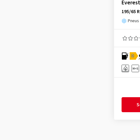
Everest
Infinity
(9)
195/65 R
Journey Tyre
(3)
Pneus 
Kinforest
(1)
Kingboss
(9)
Kingstar
(2)
D
KLEBER
(123)
Kormoran
(169)
Kumho
(1518)
Kustone
(1)
Landsail
(186)
S
Lassa
(52)
Laufenn
(532)
Leao
(169)
Linglong
(459)