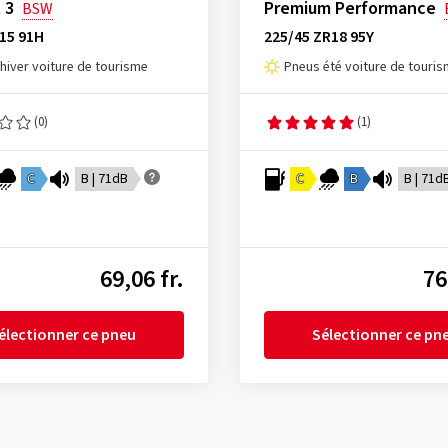
 3
Premium Performance
BSW
15 91H
225/45 ZR18 95Y
hiver voiture de tourisme
Pneus été voiture de touri
(0)
(1)
C
B | 71dB
C
B
B | 71d
69,06 fr.
76
électionner ce pneu
Sélectionner ce pn