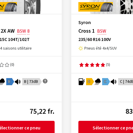
Syron
 2X AW
Cross 1
BSW
8
BSW
R15C 104T/102T
235/60 R16 100V
4 saisons utilitaire
Pneus été 4x4/SUV
(0)
(5)
B
B | 73dB
D
C
C | 74d
75,22 fr.
83
électionner ce pneu
Sélectionner ce pn