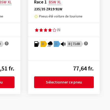
Race 1
BSW
XL
BSW
XL
235/35 ZR19 91W
sme
Pneus été voiture de tourisme
(5)
B
D
C
B | 71dB
,51 fr.
77,64 fr.
eu
Sélectionner ce pneu