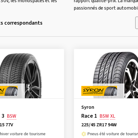
es SUV, les monospaces et les
rapport qualité-prix. La marq
passionnés de sport automobi
ts correspondants
Syron
 3
Race 1
BSW
BSW
XL
15 77V
225/45 ZR17 94W
hiver voiture de tourisme
Pneus été voiture de touri