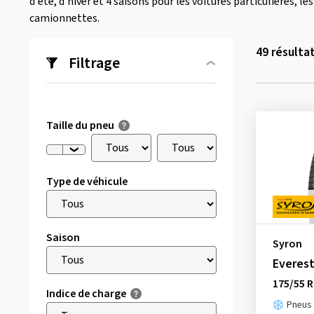
d'été, d'hiver et 4 saisons pour les voitures particulières, l
camionnettes.
49
résulta
Filtrage
Taille du pneu
Type de véhicule
Saison
Syron
Everest
175/55 R
Indice de charge
Pneus 