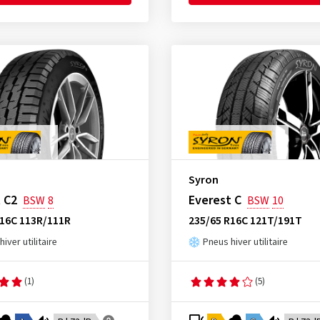
Syron
 C2
Everest C
BSW
8
BSW
10
R16C 113R/111R
235/65 R16C 121T/191T
iver utilitaire
Pneus hiver utilitaire
(1)
(5)