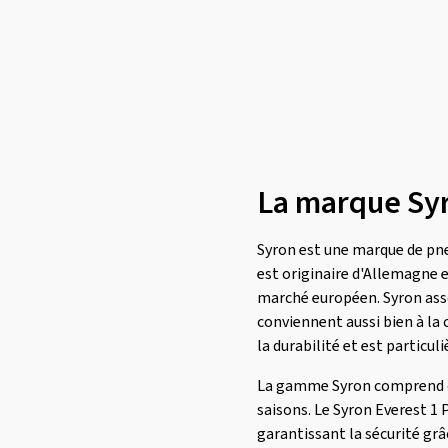
Loder Tire
(1)
Marshal
(1)
Mastersteel
(98)
Matador
(381)
Maxtrek
(77)
Maxxis
(783)
La marque Sy
Mazzini
(2)
MICHELIN
(2244)
Syron est une marque de pne
est originaire d'Allemagne e
Milestone
(4)
marché européen. Syron asso
Minerva
(321)
conviennent aussi bien à la 
Minnell
(1)
la durabilité et est particu
Mirage
(45)
La gamme Syron comprend des 
Momo
(133)
saisons. Le Syron Everest 1 
garantissant la sécurité grâ
Nankang
(576)