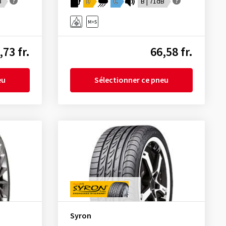
B
D
C
B | 71dB
,73 fr.
66,58 fr.
eu
Sélectionner ce pneu
Syron