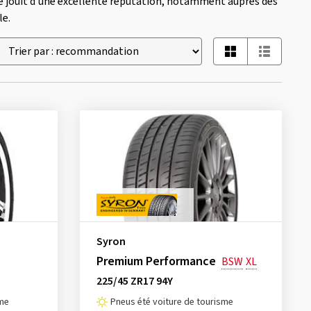
ue jouit d'une excellente réputation, notamment auprès des
le.
Syron
Premium Performance
BSW
XL
225/45 ZR17 94Y
sme
Pneus été voiture de tourisme