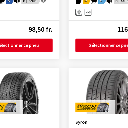
A
B | 72dB
D
C
B | 73d
98,50 fr.
116
électionner ce pneu
Sélectionner ce pn
Syron