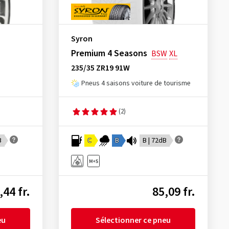
Syron
Premium 4 Seasons
BSW
XL
235/35 ZR19 91W
Pneus 4 saisons voiture de tourisme
(2)
B
C
B
B | 72dB
,44 fr.
85,09 fr.
eu
Sélectionner ce pneu