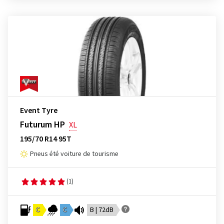
Event Tyre
Futurum HP
XL
195/70 R14 95T
Pneus été voiture de tourisme
(1)
C
C
B | 72dB