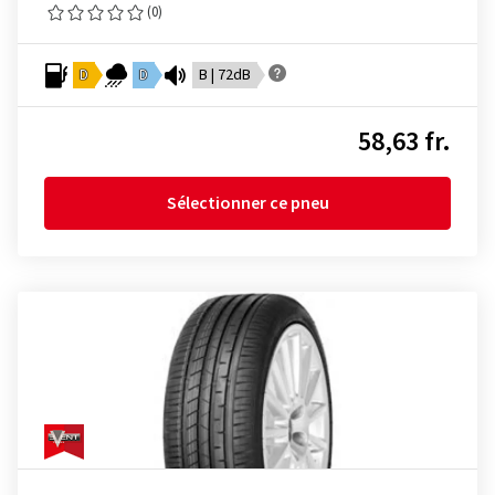
(0)
D
D
B | 72dB
58,63 fr.
Sélectionner ce pneu