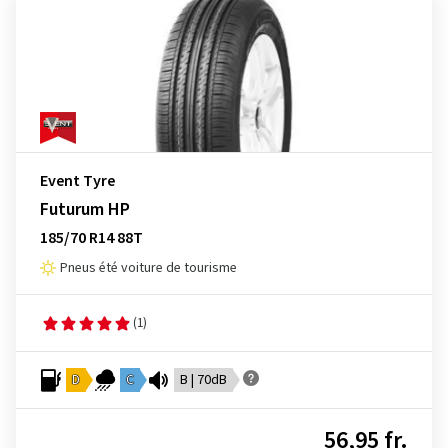
Event Tyre
Futurum HP
185/70 R14 88T
Pneus été voiture de tourisme
(1)
D
C
B | 70dB
56,95 fr.