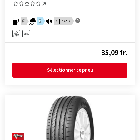
(0)
F
E
C | 73dB
85,09 fr.
Sélectionner ce pneu