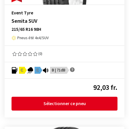
Event Tyre
Semita SUV
215/65 R16 98H
Pneus été 4x4/SUV
(0)
C
C
B | 71dB
92,03 fr.
Sélectionner ce pneu