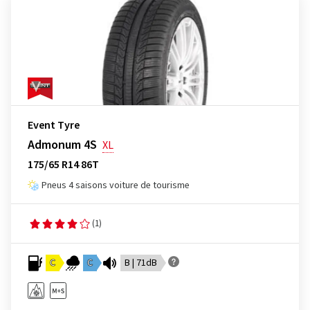
Event Tyre
Admonum 4S
XL
175/65 R14 86T
Pneus 4 saisons voiture de tourisme
(1)
C
C
B | 71dB