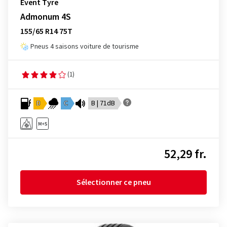
Event Tyre
Admonum 4S
155/65 R14 75T
Pneus 4 saisons voiture de tourisme
(1)
D
C
B | 71dB
52,29 fr.
Sélectionner ce pneu