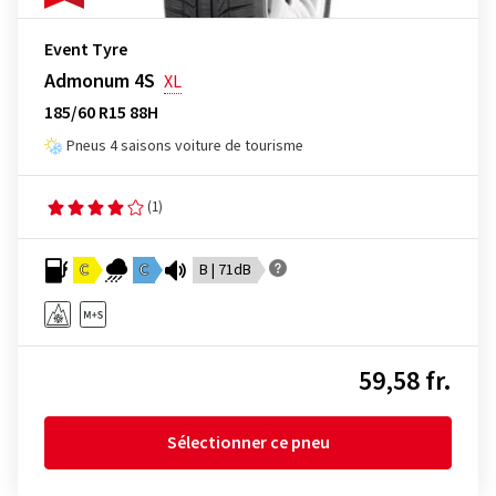
Event Tyre
Admonum 4S
XL
185/60 R15 88H
Pneus 4 saisons voiture de tourisme
(1)
C
C
B | 71dB
59,58 fr.
Sélectionner ce pneu