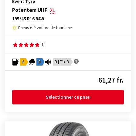
Event Tyre
Potentem UHP
XL
195/45 R16 84W
Pneus été voiture de tourisme
(1)
D
B
B | 71dB
61,27 fr.
Sélectionner ce pneu