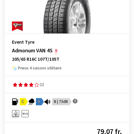
Event Tyre
Admonum VAN 4S
8
205/65 R16C 107T/105T
Pneus 4 saisons utilitaire
(1)
C
B
B | 73dB
79,07 fr.