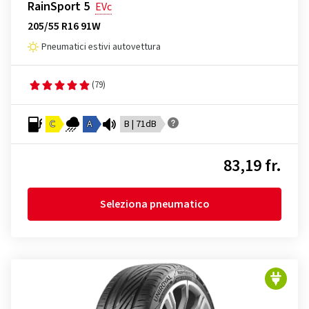
RainSport 5
EVc
205/55 R16 91W
Pneumatici estivi autovettura
(79)
C
A
B | 71dB
83,19 fr.
Seleziona pneumatico