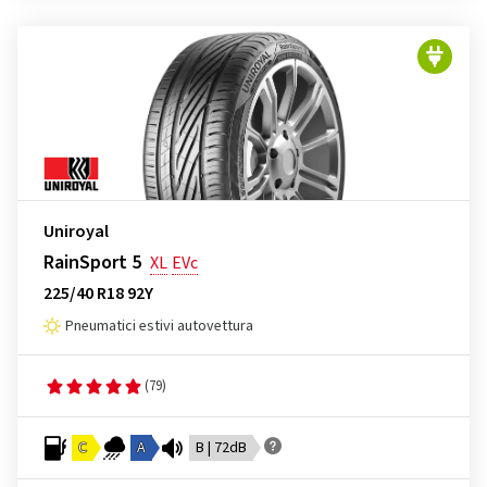
Uniroyal
RainSport 5
XL
EVc
225/40 R18 92Y
Pneumatici estivi autovettura
(79)
C
A
B | 72dB