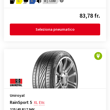
C
A
B | 72dB
83,78 fr.
Seleziona pneumatico
Uniroyal
RainSport 5
XL
EVc
225/45 R17 94Y