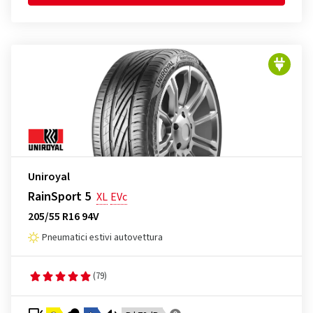
Uniroyal
RainSport 5
XL
EVc
205/55 R16 94V
Pneumatici estivi autovettura
(79)