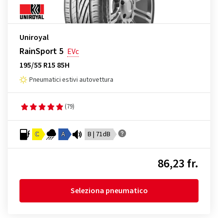
Uniroyal
RainSport 5
EVc
195/55 R15 85H
Pneumatici estivi autovettura
(79)
C
A
B | 71dB
86,23 fr.
Seleziona pneumatico