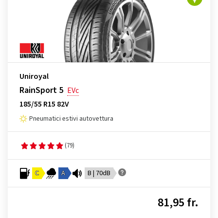
Uniroyal
RainSport 5
EVc
185/55 R15 82V
Pneumatici estivi autovettura
(79)
C
A
B | 70dB
81,95 fr.