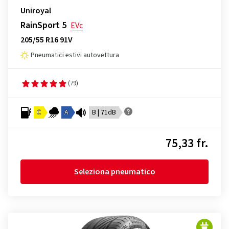
Uniroyal
RainSport 5
EVc
205/55 R16 91V
Pneumatici estivi autovettura
(79)
C
A
B | 71dB
75,33 fr.
Seleziona pneumatico