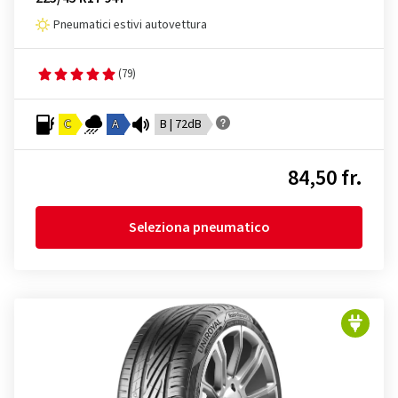
Pneumatici estivi autovettura
(79)
C
A
B | 72dB
84,50 fr.
Seleziona pneumatico