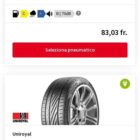
C
A
B | 70dB
83,03 fr.
Seleziona pneumatico
Uniroyal