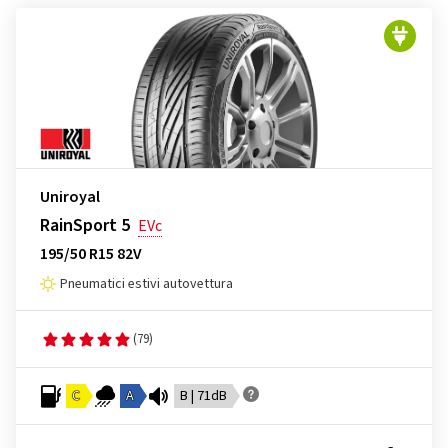
Uniroyal
RainSport 5
EVc
195/50 R15 82V
Pneumatici estivi autovettura
(79)
C
A
B | 71dB