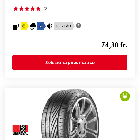
(79)
C
A
B | 71dB
74,30 fr.
Seleziona pneumatico