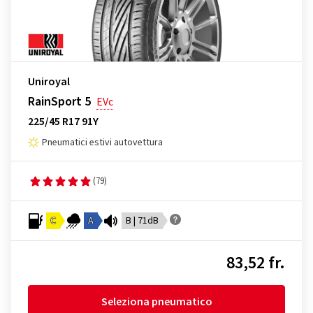
Uniroyal
RainSport 5
EVc
225/45 R17 91Y
Pneumatici estivi autovettura
(79)
C
A
B | 71dB
83,52 fr.
Seleziona pneumatico