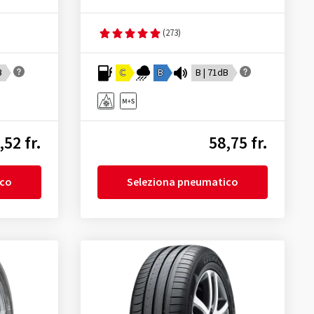
(273)
B
C
B
B | 71dB
,52 fr.
58,75 fr.
ico
Seleziona pneumatico