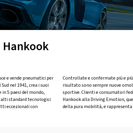
) Hankook
uce e vende pneumatici per
Controllate e confermate più e più v
 Sud nel 1941, crea i suoi
risultato sono sempre nuove omolo
 e in 5 paesi del mondo,
sportive. Clienti e consumatori fed
alti standard tecnologici
Hankook alla Driving Emotion, quel
otti eccezionali con
della pura mobilità, e rappresenta i