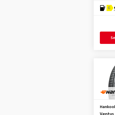
ION FlexClimate IL01
(15)
Firestone
(442)
C
ION FlexClimate IL01A SUV
(14)
Fortuna
(128)
iON GT IK41
(4)
Fortune
(11)
ION GT SUV IK41A
(11)
Fulda
(278)
iON i*cept IW01
(33)
Se
General
(255)
ION i*cept SUV IW01A
(41)
Gislaved
(1)
ION ST AS IH61
(4)
GiTi
(4)
ION ST AS IH61A SUV
(1)
Goodride
(333)
iON Supreme
(2)
Goodtrip
(17)
KInERGy 4S 2 H750
(109)
Goodyear
(1756)
KInERGy 4S 2 H750B HRS
(6)
Grenlander
(23)
KInERGy 4s 2 X H750A
(55)
Gripmax
(169)
KInERGy 4S H740
(14)
GT Radial
(44)
Hankoo
KInERGy ECO 2 K435
(122)
Headway
(7)
Ventus