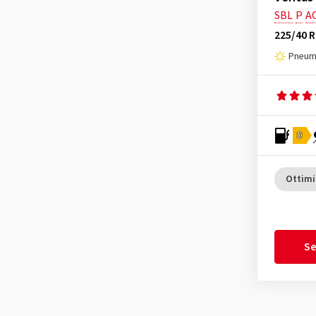
KInERGy ECO K425
(19)
Heidenau
(14)
SBL
P
A
Optimo K415
(4)
225/40 R
Hifly
(361)
Optimo K715
(4)
Pneuma
Imperial
(617)
Radial AH11S
(3)
Infinity
(9)
Radial RA08
(12)
Journey Tyre
(3)
Radial RA14
(2)
Kinforest
(1)
D
Radial RA28
(1)
Kingboss
(9)
Radial RA28E
(1)
Kingstar
(2)
Ottimi
RH12
(2)
KLEBER
(124)
Vantra LT RA18
(50)
Kormoran
(169)
Vantra ST AS2 RA30
(23)
Kumho
(1506)
Se
Vantra Transit RA58
(33)
Kustone
(1)
Vantra Transit RA58C
(21)
Landsail
(188)
Ventus evo K137
(99)
Lassa
(52)