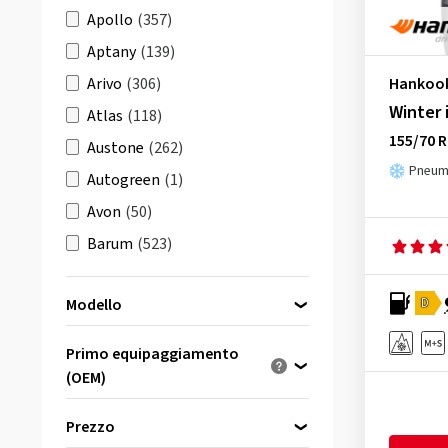
Apollo
(357)
Aptany
(139)
Arivo
(306)
Hankoo
Winter 
Atlas
(118)
155/70 R
Austone
(262)
Pneuma
Autogreen
(1)
Avon
(50)
Barum
(523)
Berlin Tires
(175)
D
Modello
BFGoodrich
(510)
Bridgestone
(1712)
Primo equipaggiamento
Ceat
(1)
(OEM)
Dynapro AT2 RF11
(32)
Comforser
(23)
Ottimizzato per...
Dynapro AT2 Xtreme RF12
(15)
Prezzo
Continental
(2758)