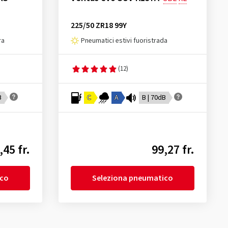
225/50 ZR18 99Y
ra
Pneumatici estivi fuoristrada
(12)
B
C
A
B | 70dB
,45 fr.
99,27 fr.
ico
Seleziona pneumatico