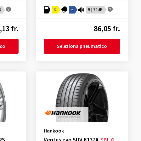
B
C
A
B | 72dB
,13 fr.
86,05 fr.
ico
Seleziona pneumatico
Hankook
RS
Ventus evo SUV K137A
SBL
XL