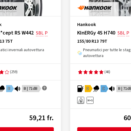
k
Hankook
i*cept RS W442
KInERGy 4S H740
SBL
P
SBL
P
13 75T
155/80 R13 79T
tici invernali autovettura
Pneumatici per tutte le stag
autovettura
(259)
(46)
D
B | 71dB
D
C
B | 71d
59,21 fr.
60