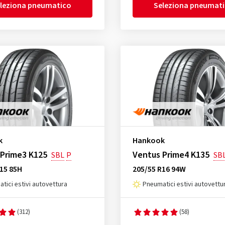
leziona pneumatico
Seleziona pneumat
k
Hankook
 Prime3 K125
Ventus Prime4 K135
SBL
P
SB
15 85H
205/55 R16 94W
tici estivi autovettura
Pneumatici estivi autovettu
(312)
(58)