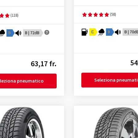
(58)
(118)
C
B
B | 70d
B
B | 72dB
54
63,17 fr.
Seleziona pneumat
leziona pneumatico