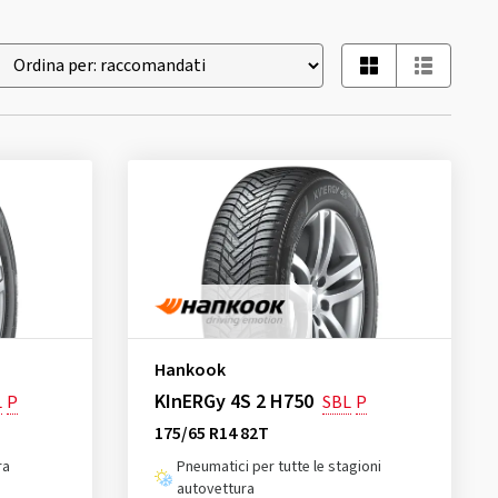
Hankook
KInERGy 4S 2 H750
L
P
SBL
P
175/65 R14 82T
ra
Pneumatici per tutte le stagioni
autovettura