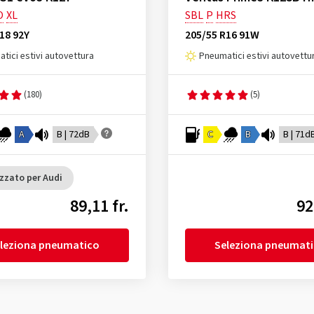
O
XL
SBL
P
HRS
18 92Y
205/55 R16 91W
tici estivi autovettura
Pneumatici estivi autovettu
(180)
(5)
A
B | 72dB
C
B
B | 71d
zzato per Audi
89,11 fr.
92
leziona pneumatico
Seleziona pneumat