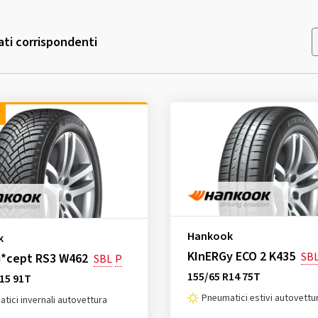
ati corrispondenti
Hankook
k
KInERGy ECO 2 K435
SB
i*cept RS3 W462
SBL
P
155/65 R14 75T
15 91T
Pneumatici estivi autovettu
tici invernali autovettura