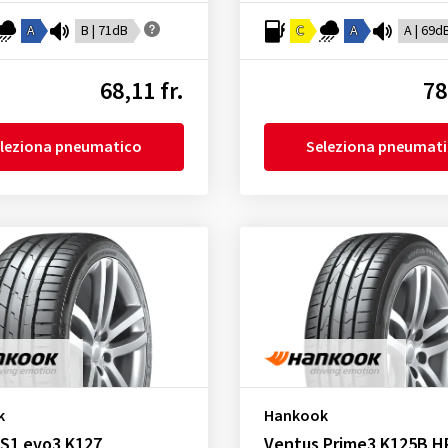
A
B | 71dB
C
A
A | 69d
68,11 fr.
78
leziona pneumatico
Seleziona pneumat
k
Hankook
 S1 evo3 K127
Ventus Prime3 K125B H