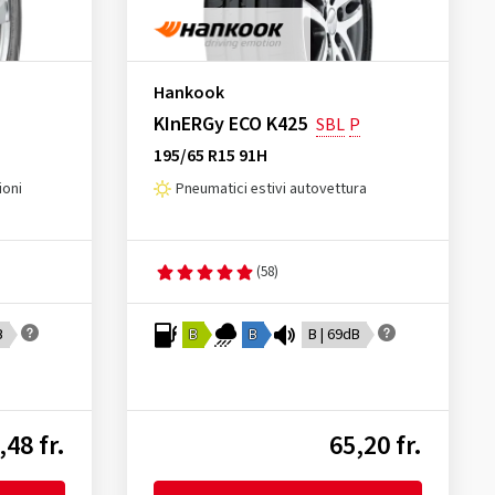
Hankook
KInERGy ECO K425
SBL
P
195/65 R15 91H
ioni
Pneumatici estivi autovettura
(58)
B
B
B
B | 69dB
,48 fr.
65,20 fr.