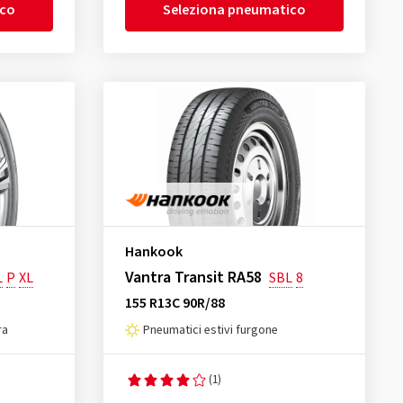
ico
Seleziona pneumatico
Hankook
Vantra Transit RA58
L
P
XL
SBL
8
155 R13C 90R/88
ra
Pneumatici estivi furgone
(1)