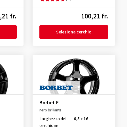
,21 fr.
100,21 fr.
Seleziona cerchio
Borbet F
nero brillante
Larghezza del
6,5 x 16
cerchione