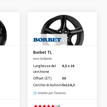
Borbet TL
nero brillante
Larghezza del
6,5 x 16
cerchione
Offset (ET)
50
Cerchio di bulloni
5x114,3
Adatto per l'inverno
(24)