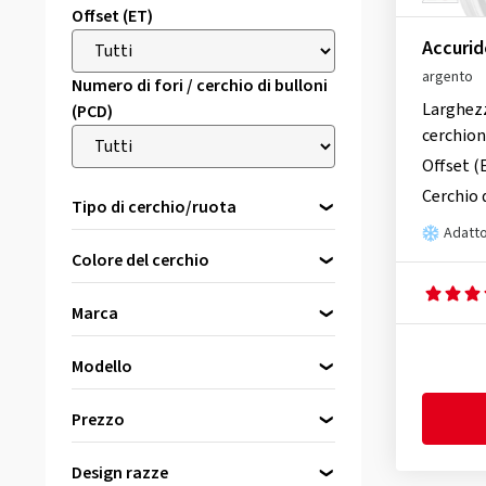
Offset (ET)
Accurid
argento
Numero di fori / cerchio di bulloni
Larghez
(PCD)
cerchio
Offset (
Cerchio 
Tipo di cerchio/ruota
Adatto
Cerchioni in alluminio
Colore del cerchio
Cerchioni in acciaio
Ruote di scorta
Marca
nero
(1125)
Modello
argento
(583)
Seleziona prima una marca
Accuride
(24)
Prezzo
grigio / antracite
(222)
Alcar
(179)
grigio
(25)
Design razze
Alutec
(140)
bis
von