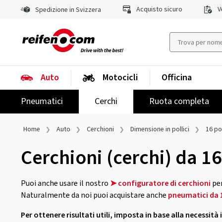
Acquisto sicuro
Ve
Spedizione in Svizzera
Auto
Motocicli
Officina
Pneumatici
Cerchi
Ruota completa
Home
Auto
Cerchioni
Dimensione in pollici
16 pol
Cerchioni (cerchi) da 16
Puoi anche usare il nostro
➤ configuratore di cerchioni
per
Naturalmente da noi puoi acquistare anche
pneumatici da 1
Per ottenere risultati utili, imposta in base alla necessità