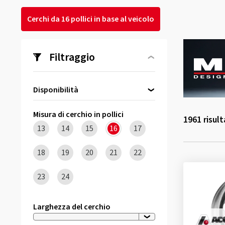
Cerchi da 16 pollici in base al veicolo
Filtraggio
Disponibilità
Direttamente disponibile
(96)
Misura di cerchio in pollici
1961
risult
13
14
15
16
17
18
19
20
21
22
23
24
Larghezza del cerchio