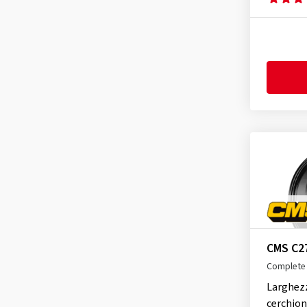
Mille Miglia
(1)
Momo
(2)
MWD
(116)
Proline
(1)
Rial
(171)
Schmidt
(1)
TEC
(44)
Tomason
(20)
CMS C2
Complete 
Larghez
cerchio