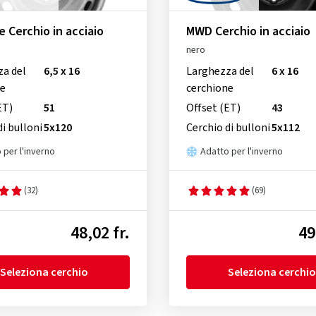
e Cerchio in acciaio
MWD Cerchio in acciaio
nero
za del
6,5 x 16
Larghezza del
6 x 16
ne
cerchione
ET)
51
Offset (ET)
43
di bulloni
5x120
Cerchio di bulloni
5x112
 per l'inverno
Adatto per l'inverno
(32)
(69)
48,02 fr.
49
Seleziona cerchio
Seleziona cerchio