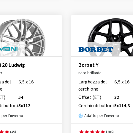
 20 Ludwig
Borbet Y
er
nero brillante
za del
6,5 x 16
Larghezza del
6,5 x 16
ne
cerchione
ET)
54
Offset (ET)
32
di bulloni
5x112
Cerchio di bulloni
5x114,3
 per l'inverno
Adatto per l'inverno
(45)
(306)