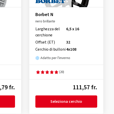
Borbet N
nero brillante
Larghezza del
6,5 x 16
cerchione
Offset (ET)
32
Cerchio di bulloni
4x108
Adatto per l'inverno
(20)
,79 fr.
111,57 fr.
Seleziona cerchio