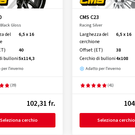
0
CMS C23
Black Gloss
Racing Silver
za del
6,5 x 16
Larghezza del
6,5 x 16
ne
cerchione
ET)
40
Offset (ET)
38
di bulloni
5x114,3
Cerchio di bulloni
4x108
 per l'inverno
Adatto per l'inverno
(39)
(41)
102,31 fr.
104
Seleziona cerchio
Seleziona cerchio