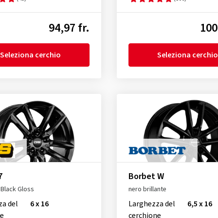
94,97 fr.
100
Seleziona cerchio
Seleziona cerchio
7
Borbet W
Black Gloss
nero brillante
za del
6 x 16
Larghezza del
6,5 x 16
ne
cerchione