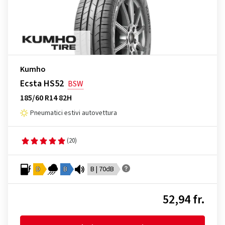
Kumho
Ecsta HS52
BSW
185/60 R14 82H
Pneumatici estivi autovettura
(20)
D
B
B | 70dB
52,94 fr.