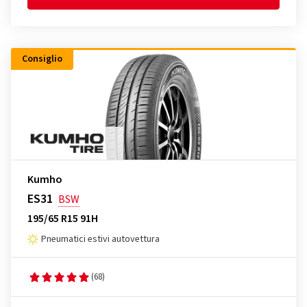
Consiglio
Kumho
ES31
BSW
195/65 R15 91H
Pneumatici estivi autovettura
(68)