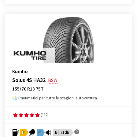
Kumho
Solus 4S HA32
BSW
155/70 R13 75T
Pneumatici per tutte le stagioni autovettura
(112)
D
C
B | 71dB