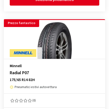
Prezzo fantastico
Minnell
Radial P07
175/65 R14 82H
Pneumatici estivi autovettura
(0)