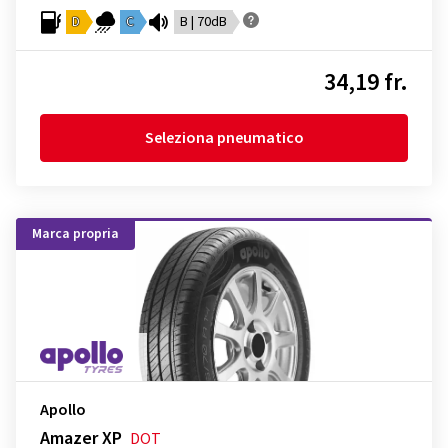
D
C
B | 70dB
34,19 fr.
Seleziona pneumatico
Marca propria
Apollo
Amazer XP
DOT