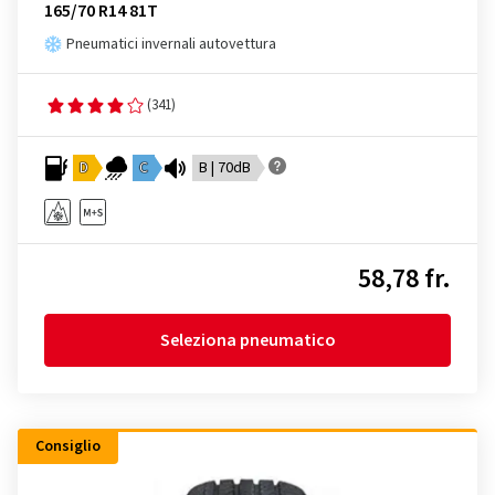
165/70 R14 81T
Pneumatici invernali autovettura
(341)
D
C
B | 70dB
58,78 fr.
Seleziona pneumatico
Consiglio