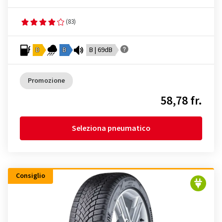
(83)
D
B
B | 69dB
Promozione
58,78 fr.
Seleziona pneumatico
Consiglio