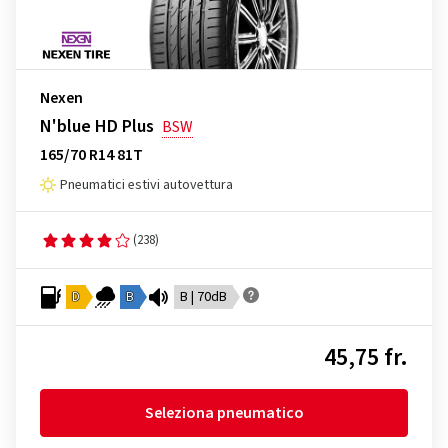
Nexen
N'blue HD Plus
BSW
165/70 R14 81T
Pneumatici estivi autovettura
(238)
D
B
B | 70dB
45,75 fr.
Seleziona pneumatico