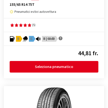
155/65 R14 75T
Pneumatici estivi autovettura
(5)
D
C
B | 68dB
44,81 fr.
Seleziona pneumatico