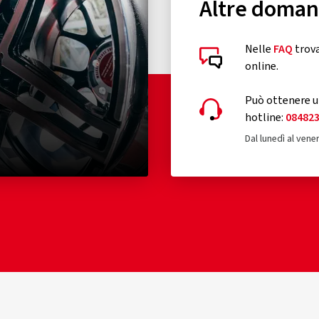
Altre doma
Nelle
FAQ
trova
online.
Può ottenere un
hotline:
08482
Dal lunedì al vener