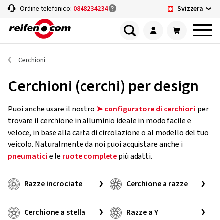
Svizzera
Ordine telefonico:
0848234234
Cerchioni
Cerchioni (cerchi) per design
Puoi anche usare il nostro
➤ configuratore di cerchioni
per
trovare il cerchione in alluminio ideale in modo facile e
veloce, in base alla carta di circolazione o al modello del tuo
veicolo. Naturalmente da noi puoi acquistare anche i
pneumatici
e le
ruote complete
più adatti.
Razze incrociate
Cerchione a razze
Cerchione a stella
Razze a Y