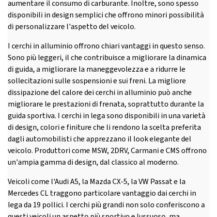
aumentare il consumo di carburante. Inoltre, sono spesso
disponibili in design semplici che offrono minori possibilità
di personalizzare l'aspetto del veicolo.
I cerchi in alluminio offrono chiari vantaggi in questo senso.
Sono più leggeri, il che contribuisce a migliorare la dinamica
di guida, a migliorare la maneggevolezza e a ridurre le
sollecitazioni sulle sospensioni e sui freni. La migliore
dissipazione del calore dei cerchi in alluminio può anche
migliorare le prestazioni di frenata, soprattutto durante la
guida sportiva. I cerchi in lega sono disponibili in una varietà
di design, colori e finiture che li rendono la scelta preferita
dagli automobilisti che apprezzano il look elegante del
veicolo. Produttori come MSW, 2DRV, Carmani e CMS offrono
un'ampia gamma di design, dal classico al moderno.
Veicoli come l'Audi A5, la Mazda CX-5, la VW Passat e la
Mercedes CL traggono particolare vantaggio dai cerchi in
lega da 19 pollici. I cerchi più grandi non solo conferiscono a
questi veicoli un aspetto più sportivo e lussuoso, ma