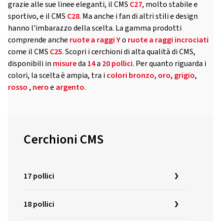
grazie alle sue linee eleganti, il CMS
C27
, molto stabile e
sportivo, e il CMS
C28
. Ma anche i fan di altri stili e design
hanno l'imbarazzo della scelta. La gamma prodotti
comprende anche
ruote a raggi Y
o
ruote a raggi incrociati
come il CMS
C25
. Scopri i cerchioni di alta qualità di CMS,
disponibili in
misure
da
14
a
20 pollici
. Per quanto riguarda i
colori, la scelta è ampia, tra i
colori
bronzo
,
oro
,
grigio
,
rosso
,
nero
e
argento
.
Cerchioni CMS
17 pollici
18 pollici