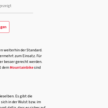
gezeigt
igen
en weiterhin der Standard.
ermehrt zum Einsatz. Für
er besser gerecht werden.
it dem
Mountainbike
sind
eselben. Es gibt die
sich in der Wulst bzw. im
gt dafür, dass er sicher auf