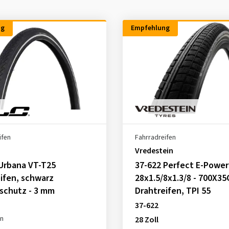
ng
Empfehlung
ifen
Fahrradreifen
Vredestein
Urbana VT-T25
37-622 Perfect E-Power
ifen, schwarz
28x1.5/8x1.3/8 - 700X35
schutz - 3 mm
Drahtreifen, TPI 55
37-622
en
28 Zoll