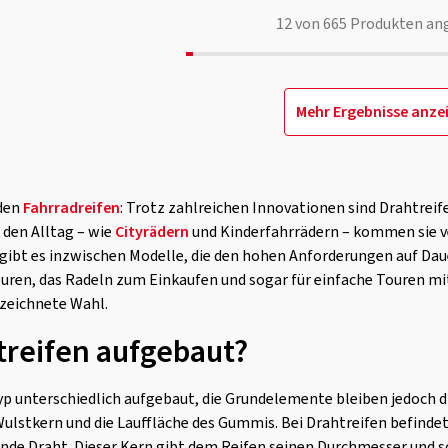
12
von
665
Produkten an
Mehr Ergebnisse anze
 den
Fahrradreifen
: Trotz zahlreichen Innovationen sind Drahtreif
 den Alltag – wie
Cityrädern
und Kinderfahrrädern – kommen sie v
 gibt es inzwischen Modelle, die den hohen Anforderungen auf Dau
ouren, das Radeln zum Einkaufen und sogar für einfache Touren m
ezeichnete Wahl.
treifen aufgebaut?
Typ unterschiedlich aufgebaut, die Grundelemente bleiben jedoch di
lstkern und die Lauffläche des Gummis. Bei Drahtreifen befindet 
de Draht. Dieser Kern gibt dem Reifen seinen Durchmesser und sor