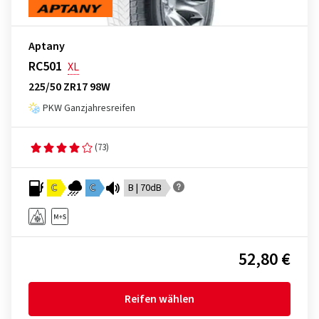
Aptany
RC501
XL
225/50 ZR17 98W
PKW Ganzjahresreifen
(73)
C
C
B | 70dB
52,80 €
Reifen wählen