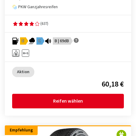
PKW Ganzjahresreifen
(637)
D
C
B | 69dB
Aktion
60,18 €
Reifen wählen
Empfehlung