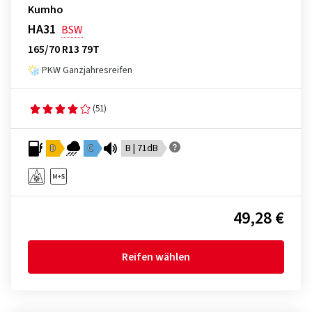
Kumho
HA31
BSW
165/70 R13 79T
PKW Ganzjahresreifen
(51)
D
C
B | 71dB
49,28 €
Reifen wählen