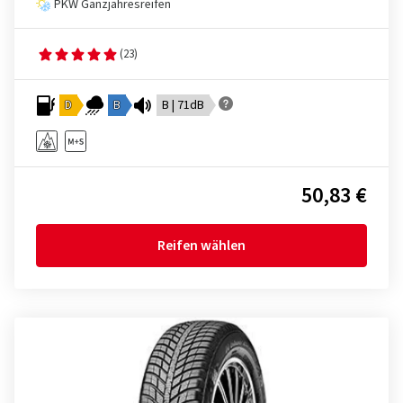
PKW Ganzjahresreifen
(23)
D
B
B | 71dB
50,83 €
Reifen wählen