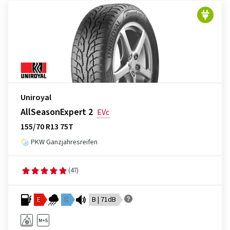
Uniroyal
AllSeasonExpert 2
EVc
155/70 R13 75T
PKW Ganzjahresreifen
(47)
E
C
B | 71dB