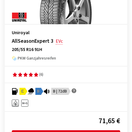
Uniroyal
AllSeasonExpert 3
EVc
205/55 R16 91H
PKW Ganzjahresreifen
(6)
C
B
B | 72dB
71,65 €