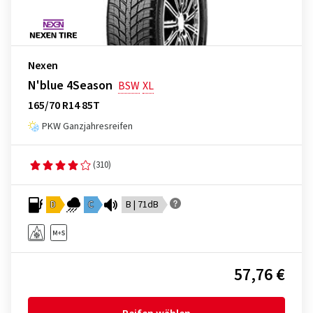
Nexen
N'blue 4Season
BSW
XL
165/70 R14 85T
PKW Ganzjahresreifen
(310)
D
C
B | 71dB
57,76 €