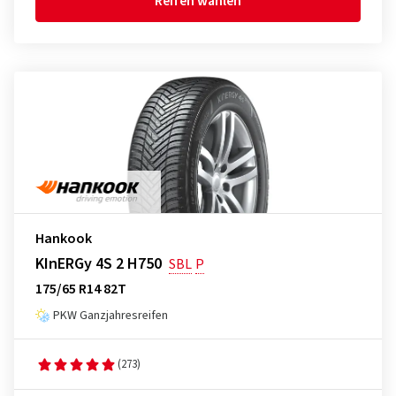
Reifen wählen
Hankook
KInERGy 4S 2 H750
SBL
P
175/65 R14 82T
PKW Ganzjahresreifen
(273)