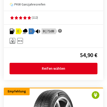
PKW Ganzjahresreifen
(112)
C
B
B | 72dB
54,90 €
Reifen wählen
Empfehlung