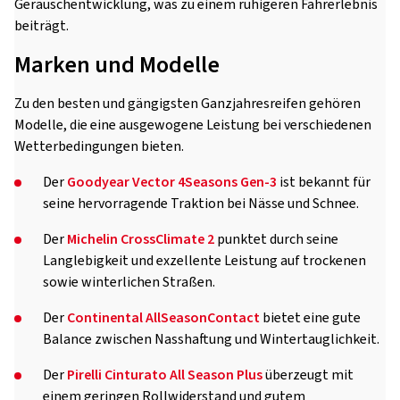
Geräuschentwicklung, was zu einem ruhigeren Fahrerlebnis
beiträgt.
Marken und Modelle
Zu den besten und gängigsten Ganzjahresreifen gehören
Modelle, die eine ausgewogene Leistung bei verschiedenen
Wetterbedingungen bieten.
Der
Goodyear Vector 4Seasons Gen-3
ist bekannt für
seine hervorragende Traktion bei Nässe und Schnee.
Der
Michelin CrossClimate 2
punktet durch seine
Langlebigkeit und exzellente Leistung auf trockenen
sowie winterlichen Straßen.
Der
Continental AllSeasonContact
bietet eine gute
Balance zwischen Nasshaftung und Wintertauglichkeit.
Der
Pirelli Cinturato All Season Plus
überzeugt mit
einem geringen Rollwiderstand und gutem