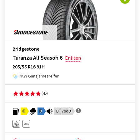
Bridgestone
Turanza All Season 6
Enliten
205/55 R16 91H
PKW Ganzjahresreifen
(45)
C
B
B | 70dB