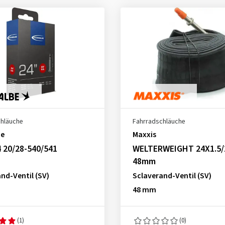
chläuche
Fahrradschläuche
be
Maxxis
 20/28-540/541
WELTERWEIGHT 24X1.5/
48mm
nd-Ventil (SV)
Sclaverand-Ventil (SV)
48 mm
(1)
(0)