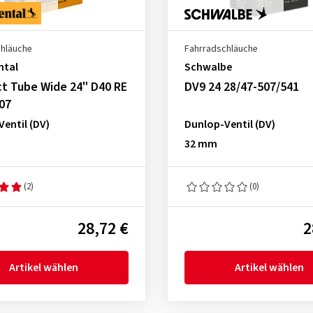
chläuche
Fahrradschläuche
ntal
Schwalbe
t Tube Wide 24" D40 RE
DV9 24 28/47-507/541
07
entil (DV)
Dunlop-Ventil (DV)
32 mm
(2)
(0)
28,72 €
2
Artikel wählen
Artikel wählen