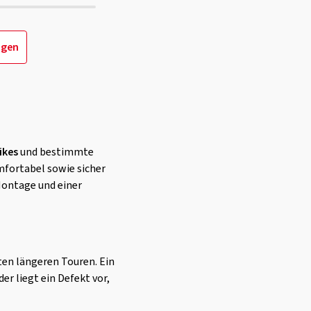
igen
ikes
und bestimmte
omfortabel sowie sicher
Montage und einer
sten längeren Touren. Ein
er liegt ein Defekt vor,