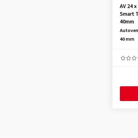
AV 24 x
Smart 
40mm
Autovent
40 mm