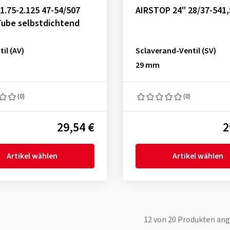
 1.75-2.125 47-54/507
AIRSTOP 24" 28/37-541
Tube selbstdichtend
il (AV)
Sclaverand-Ventil (SV)
29 mm
(0)
(0)
29,54 €
2
Artikel wählen
Artikel wählen
12
von
20
Produkten ang