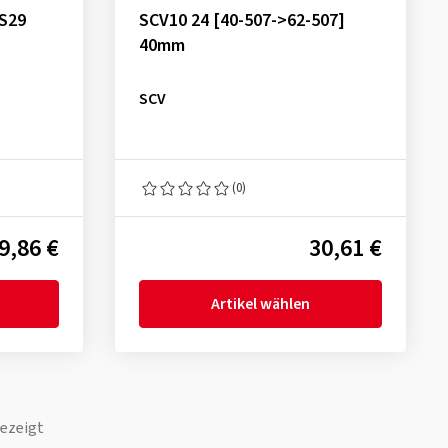
,S29
SCV10 24 [40-507->62-507]
40mm
SCV
(0)
9,86 €
30,61 €
Artikel wählen
ezeigt