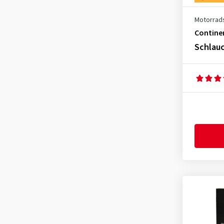
4.50-18
(4)
Motorrad
4.50-90
(1)
Contine
Schlauc
4.60-18
(4)
4.60-80
(1)
5.10-18
(1)
80/100-18
(2)
90/100-18
(3)
90/100-80
(1)
100/80-18
(3)
100/90-18
(5)
100/90-80
(1)
160/60-18
(1)
110/100-18
(4)
110/100-90
(1)