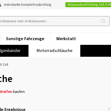
Shopauskunft Rating 4.61/5.0
Individuelle Komplettradprüfung
Sonstige Fahrzeuge
Werkstatt
lgenbänder
Motorradschläuche
8 Zoll
che
dreifen
kaufen.
e Ergebnisse