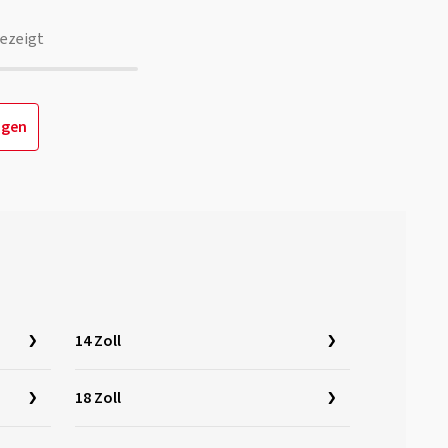
ezeigt
igen
14 Zoll
18 Zoll