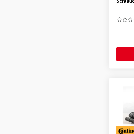
Schlauc
2.50-18
(3)
2.75-18
(4)
3.00-18
(4)
3.25-18
(5)
3.25-80
(1)
3.50-18
(5)
3.50-80
(1)
3.60-18
(2)
4.00-18
(5)
4.00-80
(1)
4.10-18
(4)
4.10-80
(1)
4.25/85-18
(1)
4.25-18
(2)