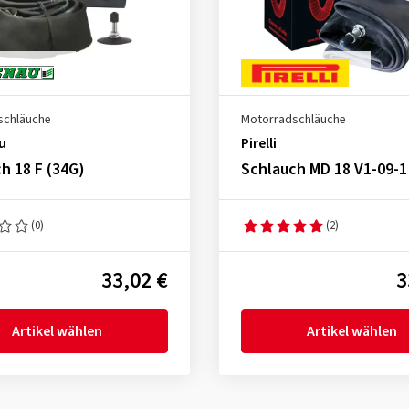
schläuche
Motorradschläuche
u
Pirelli
h 18 F (34G)
Schlauch MD 18 V1-09-1 
(0)
(2)
33,02 €
3
Artikel wählen
Artikel wählen