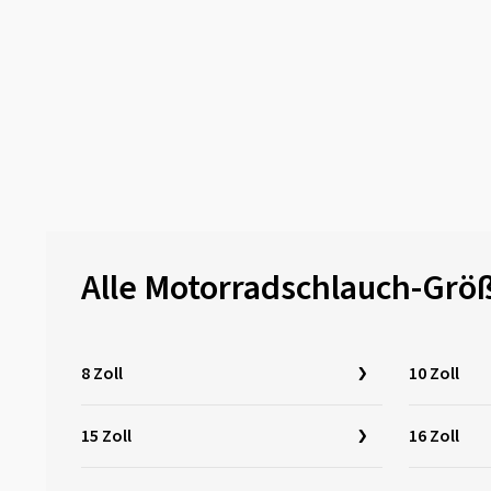
130/70-18
(1)
130/80-18
(5)
130/90-18
(6)
140/70-18
(2)
140/80-18
(6)
150/70-18
(5)
170/60-18
(1)
Alle Motorradschlauch-Grö
8 Zoll
10 Zoll
15 Zoll
16 Zoll