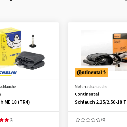
schläuche
Motorradschläuche
N
Continental
h ME 18 (TR4)
Schlauch 2.25/2.50-18 
(1)
(0)