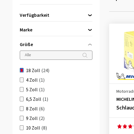
Verfügbarkeit
Direkt lieferbar
(24)
Marke
Continental
(6)
Größe
Heidenau
(6)
Metzeler
(5)
MICHELIN
(4)
18 Zoll
(24)
Pirelli
(3)
4 Zoll
(1)
5 Zoll
(1)
Motorrad
6,5 Zoll
(1)
MICHELI
Schlauc
8 Zoll
(6)
9 Zoll
(2)
10 Zoll
(8)