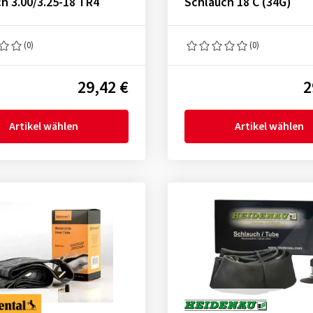
h 3.00/3.25-18 TR4
Schlauch 18 C (34G)
(0)
(0)
29,42 €
2
Artikel wählen
Artikel wählen