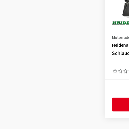
110/80-80
(1)
110/70-18
(1)
110/80-18
(5)
110/90-18
(6)
Motorrad
Heidena
110/90-80
(1)
Schlauc
120/70-18,130/70-18
(1)
120/80-80
(1)
120/90-90
(1)
120/70-18
(1)
120/80-18
(4)
120/90-18
(7)
120/100-18
(3)
120/100-90
(1)
130/90-90
(1)