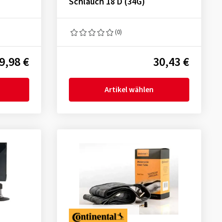
Schlauch 18 D (34G)
(0)
9,98 €
30,43 €
Artikel wählen