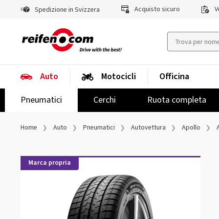
Acquisto sicuro
Ve
Spedizione in Svizzera
Auto
Motocicli
Officina
Pneumatici
Cerchi
Ruota completa
Home
Auto
Pneumatici
Autovettura
Apollo
Marca propria