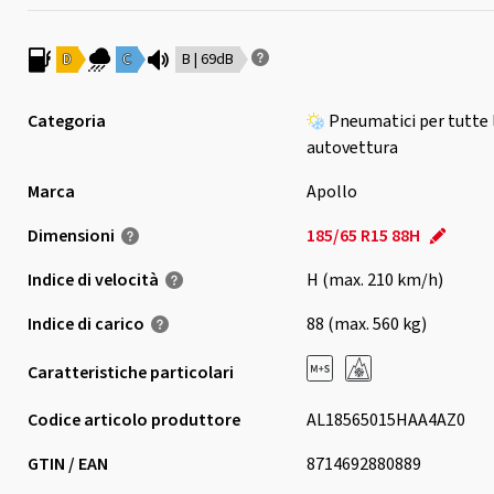
D
C
B | 69dB
Categoria
Pneumatici per tutte 
autovettura
Marca
Apollo
Dimensioni
185/65 R15 88H
Indice di velocità
H (max. 210 km/h)
Indice di carico
88 (max. 560 kg)
Caratteristiche particolari
Codice articolo produttore
AL18565015HAA4AZ0
GTIN / EAN
8714692880889