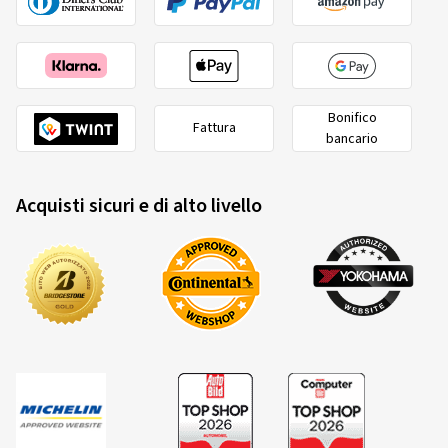
o sia pari o superiore a 635 mm
Bonifico
Lassa
24592700
Fattura
bancario
195/75 R16C 107R/105R
C
Acquisti sicuri e di alto livello
2020/740