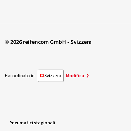
la sicurezza stradale dipende in gran parte dal proprio modo
di guidare. Bisogna sempre rispettare le distanze di frenata.
Per migliorare l'aderenza sul bagnato, controllare
regolarmente la pressione degli pneumatici.
© 2026 reifencom GmbH - Svizzera
Rumore esterno di rotolamento
Le emissioni di rumore dello pneumatico influiscono sulla
Hai ordinato in:
Svizzera
Modifica
rumorosità complessiva del veicolo e non incidono soltanto
sul comfort di guida, ma anche sull'inquinamento acustico
dell'ambiente. Nell'etichetta UE per gli pneumatici, il
rumore esterno di rotolamento viene suddiviso in 3 classi
dalla A (rumore di rotolamento più basso) alla C (rumore più
alto), misurato in Decibel (dB) e confrontato con i valori
limite europei per le emissioni di rumore per il rumore
Pneumatici stagionali
esterno di rotolamento degli pneumatici.