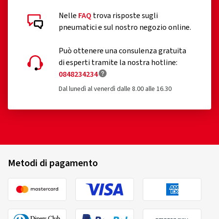
pneumatici progettati per essere montati soltanto su
veicoli immatricolati per la prima volta prima del 1°
Nelle
FAQ
trova risposte sugli
ottobre 1990
pneumatici e sul nostro negozio online.
pneumatici ricostruiti (fino a che il Regolamento UE
Può ottenere una consulenza gratuita
2020/740 non sarà conseguentemente esteso)
di esperti tramite la nostra hotline:
0848234234
pneumatici fuoristrada professionali
Dal lunedì al venerdì dalle 8.00 alle 16.30
pneumatici da corsa
pneumatici muniti di dispositivi supplementari volti a
migliorare le caratteristiche di trazione, quali gli
pneumatici chiodati;
pneumatici di scorta ad uso temporaneo di tipo T;
Metodi di pagamento
pneumatici appartenenti a una categoria di velocità
inferiore a 80 km/h
pneumatici il cui diametro nominale non superi 254 mm