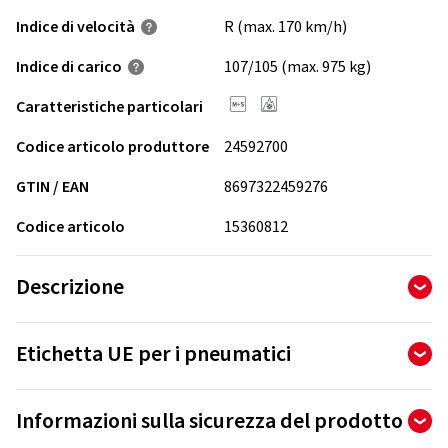
Indice di velocità
R (max. 170 km/h)
Indice di carico
107/105 (max. 975 kg)
Caratteristiche particolari
Codice articolo produttore
24592700
GTIN / EAN
8697322459276
Codice articolo
15360812
Descrizione
- Le fiancate rinforzate assicurano una lunga durata anche in
Etichetta UE per i pneumatici
condizioni di impiego difficili.
- Le caratteristiche ottimizzate dei materiali e una nuova
Il regolamento europeo sull'etichettatura degli pneumatici
miscela della superficie di rotolamento con silice
Informazioni sulla sicurezza del prodotto
definisce le prescrizioni in materia di informazione
permettono un'ottima performance su neve e ghiaccio,
sull'efficienza energetica del carburante, l'aderenza sul