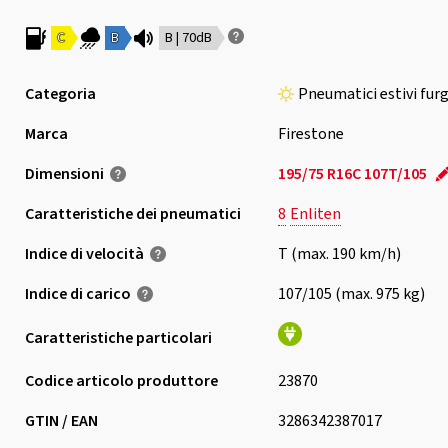
C
B
B | 70dB
Categoria
Pneumatici estivi fur
Marca
Firestone
Dimensioni
195/75 R16C 107T/105
Caratteristiche dei pneumatici
8
Enliten
Indice di velocità
T (max. 190 km/h)
Indice di carico
107/105 (max. 975 kg)
Caratteristiche particolari
Codice articolo produttore
23870
GTIN / EAN
3286342387017