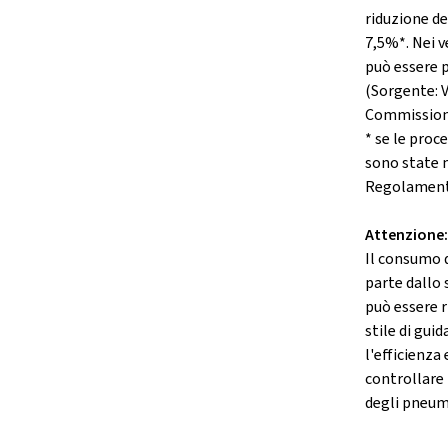
riduzione de
7,5%*. Nei v
può essere p
(Sorgente: 
Commission
* se le proc
sono state m
Regolament
Attenzione:
Il consumo 
parte dallo 
può essere 
stile di gui
l'efficienza
controllare
degli pneum