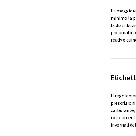
La maggiore 
minimo la pe
la distribu
pneumatico o
ready e quin
Etichet
Il regolamen
prescrizioni
carburante, 
rotolamento 
invernali de