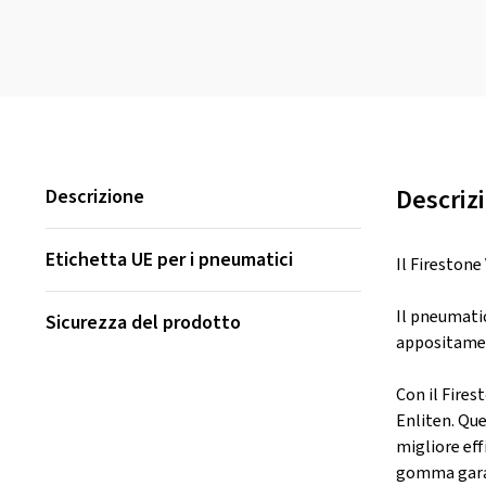
Descriz
Descrizione
Etichetta UE per i pneumatici
Il Firestone
Il pneumatic
Sicurezza del prodotto
appositament
Con il Fires
Enliten. Qu
migliore eff
gomma garan