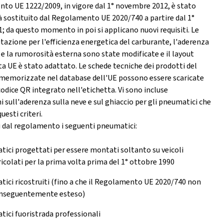
nto UE 1222/2009, in vigore dal 1° novembre 2012, è stato
rà sostituito dal Regolamento UE 2020/740 a partire dal 1°
 da questo momento in poi si applicano nuovi requisiti. Le
lutazione per l'efficienza energetica del carburante, l'aderenza
e la rumorosità esterna sono state modificate e il layout
ta UE è stato adattato. Le schede tecniche dei prodotti del
memorizzate nel database dell'UE possono essere scaricate
odice QR integrato nell'etichetta. Vi sono incluse
 sull'aderenza sulla neve e sul ghiaccio per gli pneumatici che
uesti criteri.
i dal regolamento i seguenti pneumatici:
ici progettati per essere montati soltanto su veicoli
colati per la prima volta prima del 1° ottobre 1990
ici ricostruiti (fino a che il Regolamento UE 2020/740 non
onseguentemente esteso)
ici fuoristrada professionali