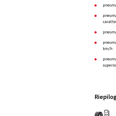
pneumat
pneumat
caratte
pneumat
pneumat
km/h
pneumat
superi
Riepilog