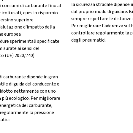
la sicurezza stradale dipende 
i consumi di carburante fino al
dal proprio modo di guidare. 
eicoli usati, questo risparmio
sempre rispettare le distanze 
ersino superiore.
Per migliorare l'aderenza sul
Valutazione d'impatto della
controllare regolarmente la p
e europea
degli pneumatici.
edure sperimentali specificate
isurate ai sensi del
o (UE) 2020/740)
di carburante dipende in gran
stile di guida del conducente e
ridotto nettamente con uno
da più ecologico. Per migliorare
 energetica del carburante,
 regolarmente la pressione
atici.