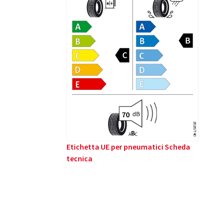
2020/740
B
A
C
Etichetta UE per pneumatici Scheda
tecnica