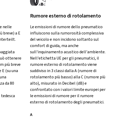
Rumore esterno di rotolamento
e nelle
Le emissioni di rumore dello pneumatico
iù breve) a E
influiscono sulla rumorosità complessiva
nterteilt.
del veicolo e non incidono soltanto sul
comfort di guida, ma anche
paggiata
sull'inquinamento acustico dell'ambiente.
 può ottenere
Nell'etichetta UE per gli pneumatici, il
 m più breve
rumore esterno di rotolamento viene
e E (su una
suddiviso in 3 classi dalla A (rumore di
 una
rotolamento più basso) alla C (rumore più
za da 80
alto), misurato in Decibel (dB) e
confrontato con i valori limite europei per
e tedesca
le emissioni di rumore per il rumore
esterno di rotolamento degli pneumatici.
A