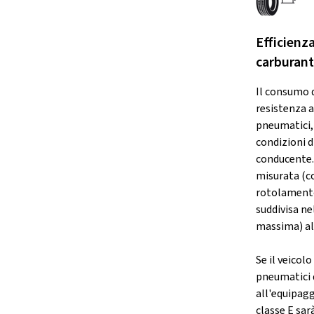
Efficienz
carburan
Il consumo 
resistenza 
pneumatici, 
condizioni di
conducente.
misurata (co
rotolamento
suddivisa nel
massima) all
Se il veicol
pneumatici d
all'equipag
classe E sar