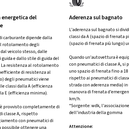
a energetica del
Aderenza sul bagnato
te
L'aderenza sul bagnato si divid
classi da A (spazio di frenata p
di carburante dipende dalla
(spazio di frenata più lungo) u
al rotolamento degli
dal veicolo stesso, dalle
Quando un'autovettura è equi
 guida e dallo stile di guida del
con pneumatici di classe A, si
 La resistenza al rotolamento
uno spazio di frenata fino a 18
efficiente di resistenza al
rispetto ai pneumatici di class
) degli pneumatici viene
strada con aderenza media) in
le classi dalla A (efficienza
manovra di frenata d'emergen
a E (efficienza minima).
km/h.
*Sorgente: wdk, l'associazion
o è provvisto completamente di
dell'industria della gomma
i classe A, rispetto
giamento con pneumatici di
Attenzione:
à possibile ottenere una