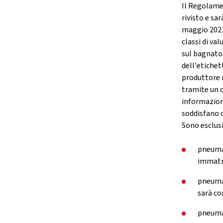
Il Regolame
rivisto e sa
maggio 2021;
classi di va
sul bagnato 
dell'etichet
produttore 
tramite un c
informazioni
soddisfano q
Sono esclus
pneumat
immatri
pneumat
sarà c
pneumat