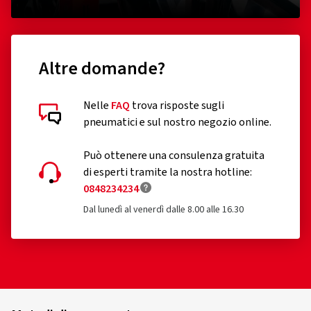
integrato nell'etichetta. Vi sono incluse informazioni
sull'aderenza sulla neve e sul ghiaccio per gli pneumatici che
soddisfano questi criteri.
Sono esclusi dal regolamento i seguenti pneumatici:
Altre domande?
pneumatici progettati per essere montati soltanto su
veicoli immatricolati per la prima volta prima del 1°
Nelle
FAQ
trova risposte sugli
ottobre 1990
pneumatici e sul nostro negozio online.
pneumatici ricostruiti (fino a che il Regolamento UE
Può ottenere una consulenza gratuita
2020/740 non sarà conseguentemente esteso)
di esperti tramite la nostra hotline:
0848234234
pneumatici fuoristrada professionali
Dal lunedì al venerdì dalle 8.00 alle 16.30
pneumatici da corsa
pneumatici muniti di dispositivi supplementari volti a
migliorare le caratteristiche di trazione, quali gli
pneumatici chiodati;
pneumatici di scorta ad uso temporaneo di tipo T;