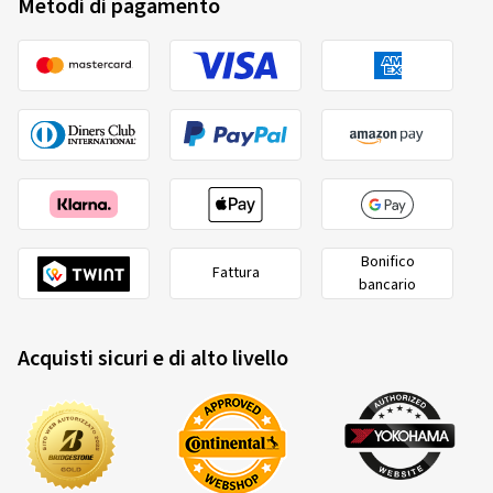
Metodi di pagamento
pneumatici appartenenti a una categoria di velocità
inferiore a 80 km/h
pneumatici il cui diametro nominale non superi 254 mm
o sia pari o superiore a 635 mm
Bonifico
Lassa
24373000
Fattura
bancario
205/65 R16C 107T/105T
C
Acquisti sicuri e di alto livello