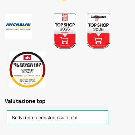
2020/740
B
A
C
Etichetta UE per pneumatici Scheda
tecnica
Riepilogo dei criteri e delle classi di
valutazione
Valutazione top
Efficienza energetica del carburante