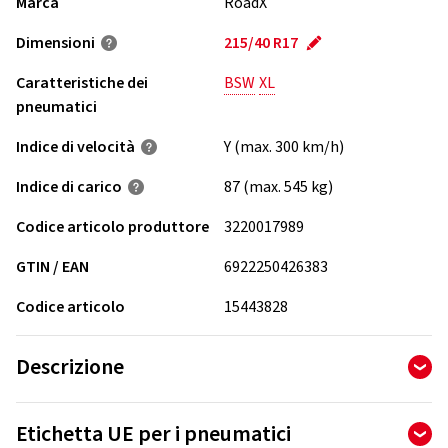
Marca
RoadX
Dimensioni
215/40 R17
Caratteristiche dei
BSW
XL
pneumatici
Indice di velocità
Y (max. 300 km/h)
Indice di carico
87 (max. 545 kg)
Codice articolo produttore
3220017989
GTIN / EAN
6922250426383
Codice articolo
15443828
Descrizione
RoadX DU71 - innovativo pneumatico ad alte prestazioni che
Etichetta UE per i pneumatici
unisce comfort e riduzione del rumore