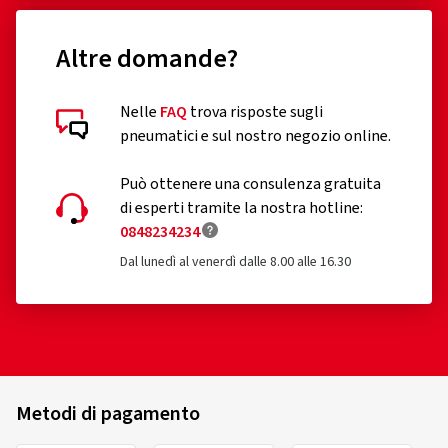
soddisfano questi criteri.
Sono esclusi dal regolamento i seguenti pneumatici:
Altre domande?
pneumatici progettati per essere montati soltanto su
veicoli immatricolati per la prima volta prima del 1°
Nelle
FAQ
trova risposte sugli
ottobre 1990
pneumatici e sul nostro negozio online.
pneumatici ricostruiti (fino a che il Regolamento UE
Può ottenere una consulenza gratuita
2020/740 non sarà conseguentemente esteso)
di esperti tramite la nostra hotline:
0848234234
pneumatici fuoristrada professionali
Dal lunedì al venerdì dalle 8.00 alle 16.30
pneumatici da corsa
pneumatici muniti di dispositivi supplementari volti a
migliorare le caratteristiche di trazione, quali gli
pneumatici chiodati;
pneumatici di scorta ad uso temporaneo di tipo T;
Metodi di pagamento
pneumatici appartenenti a una categoria di velocità