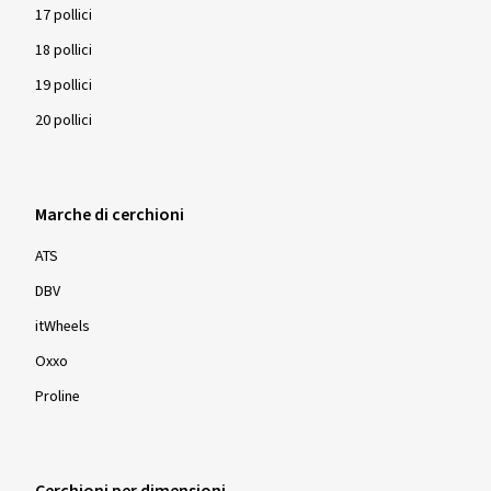
17 pollici
18 pollici
19 pollici
20 pollici
Marche di cerchioni
ATS
DBV
itWheels
Oxxo
Proline
Cerchioni per dimensioni