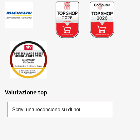
2020/740
B
A
C
Etichetta UE per pneumatici Scheda
tecnica
Riepilogo dei criteri e delle classi di
valutazione
Valutazione top
Efficienza energetica del carburante
Il consumo di carburante dipende dalla resistenza al