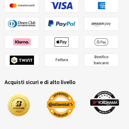
inferiore a 80 km/h
pneumatici il cui diametro nominale non superi 254 mm
o sia pari o superiore a 635 mm
Bonifico
RoadX
3220017989
Fattura
bancario
215/40 ZR17 87Y
C
Acquisti sicuri e di alto livello