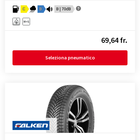
C
B
B | 70dB
69,64 fr.
Seleziona pneumatico