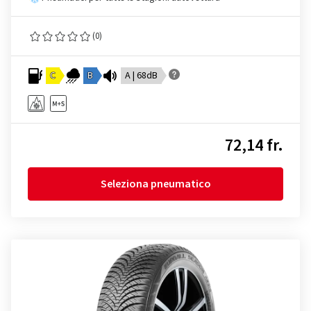
(0)
C
B
A | 68dB
72,14 fr.
Seleziona pneumatico