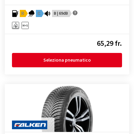
D
C
B | 69dB
65,29 fr.
Seleziona pneumatico