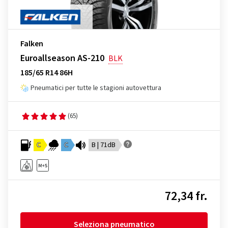
Falken
Euroallseason AS-210
BLK
185/65 R14 86H
Pneumatici per tutte le stagioni autovettura
(65)
C
C
B | 71dB
72,34 fr.
Seleziona pneumatico