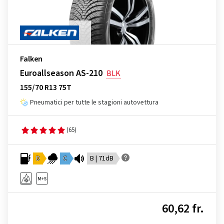
Falken
Euroallseason AS-210
BLK
155/70 R13 75T
Pneumatici per tutte le stagioni autovettura
(65)
D
C
B | 71dB
60,62 fr.