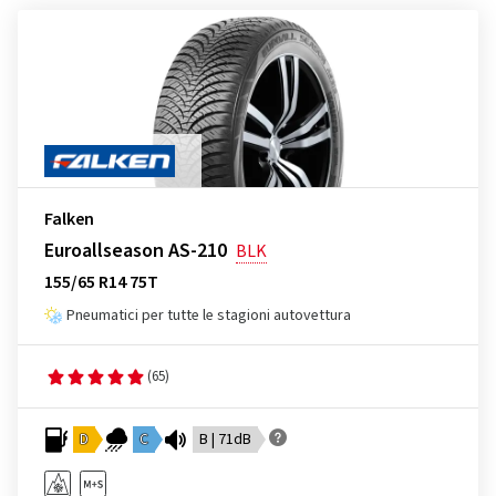
Falken
Euroallseason AS-210
BLK
155/65 R14 75T
Pneumatici per tutte le stagioni autovettura
(65)
D
C
B | 71dB