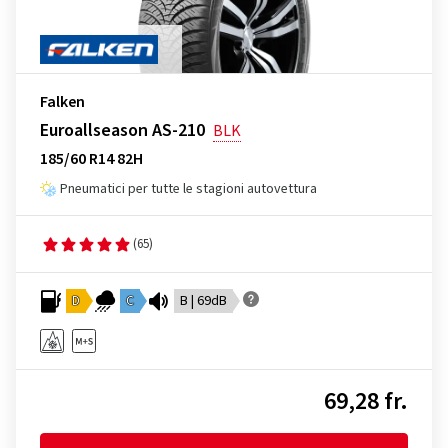
Falken
Euroallseason AS-210
BLK
185/60 R14 82H
Pneumatici per tutte le stagioni autovettura
(65)
D
C
B | 69dB
69,28 fr.