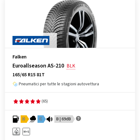
Falken
Euroallseason AS-210
BLK
165/65 R15 81T
Pneumatici per tutte le stagioni autovettura
(65)
D
C
B | 69dB